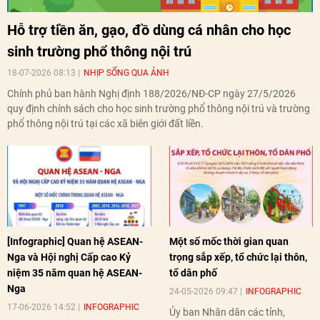
Hỗ trợ tiền ăn, gạo, đồ dùng cá nhân cho học
sinh trường phổ thông nội trú
18-07-2026 08:13
NHỊP SỐNG QUA ẢNH
Chính phủ ban hành Nghị định 188/2026/NĐ-CP ngày 27/5/2026
quy định chính sách cho học sinh trường phổ thông nội trú và trường
phổ thông nội trú tại các xã biên giới đất liền.
[Infographic] Quan hệ ASEAN-
Một số mốc thời gian quan
Nga và Hội nghị Cấp cao Kỷ
trọng sắp xếp, tổ chức lại thôn,
niệm 35 năm quan hệ ASEAN-
tổ dân phố
Nga
24-05-2026 09:47
INFOGRAPHIC
17-06-2026 14:52
INFOGRAPHIC
Ủy ban Nhân dân các tỉnh,