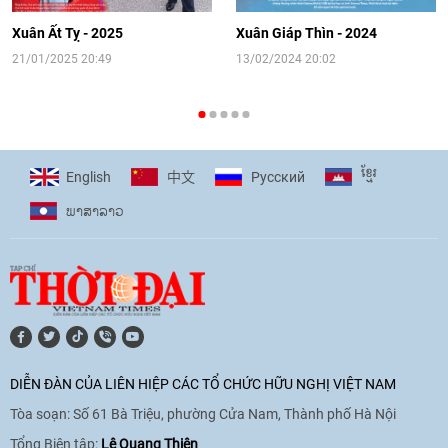
hướng tới kết nối hiệu quả nguồn lực
người Việt Nam ở nước ngoài
Xuân Ất Tỵ - 2025
Xuân Giáp Thìn - 2024
16:58
|
10/06/2026
21/01/2025 20:49
13/02/2024 20:02
[Video] Plan International đồng hành
cùng thanh thiếu nhi tiên phong ứng
ខ្មែរ
English
Pусский
中文
phó với biến đổi khí hậu
ພາ​ສາ​ລາວ
17:07
|
09/06/2026
[Video] Lào dành ưu tiên hàng đầu cho
quan hệ với Việt Nam
11:01
|
09/06/2026
DIỄN ĐÀN CỦA LIÊN HIỆP CÁC TỔ CHỨC HỮU NGHỊ VIỆT NAM
Tòa soạn: Số 61 Bà Triệu, phường Cửa Nam, Thành phố Hà Nội
[Video] Doanh nghiệp Hoa Kỳ hỗ trợ
Việt Nam xác định danh tính người mất
Tổng Biên tập:
Lê Quang Thiện