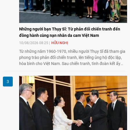
Những người bạn Thụy Sĩ: Từ phản đối chiến tranh đến
đồng hành cùng nạn nhân da cam Việt Nam
10/08/2026 08:25
HỮU NGHỊ
Từ những năm 1960-1970, nhiều người Thụy Sĩ đã tham gia
phong trào phản đối chiến tranh, lên tiếng ủng hộ độc lập,
hòa bình cho Việt Nam. Sau chiến tranh, tình đoàn kết ấy
tiếp tục bằng các hoạt động nhân đạo, hỗ trợ cộng đồng và
đồng hành với những người còn chịu hậu quả chiến tranh,
trong đó có các nạn nhân chất độc da cam/dioxin.