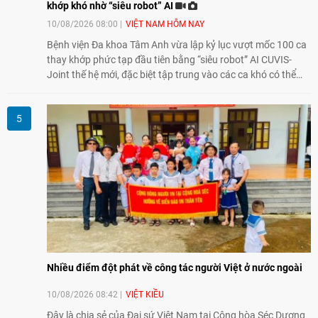
khớp khó nhờ “siêu robot” AI
10/08/2026 08:00
VIỆT NAM HÔM NAY
Bệnh viện Đa khoa Tâm Anh vừa lập kỷ lục vượt mốc 100 ca
thay khớp phức tạp đầu tiên bằng “siêu robot” AI CUVIS-
Joint thế hệ mới, đặc biệt tập trung vào các ca khó có thể
điều trị tốt bằng kỹ thuật truyền thống hay robot thế hệ cũ,
mở ra cơ hội mới cho nhiều người bệnh đang đối mặt nguy
cơ “tàn phế”.
Nhiều điểm đột phát về công tác người Việt ở nước ngoài
10/08/2026 08:42
VIỆT KIỀU
Đây là chia sẻ của Đại sứ Việt Nam tại Cộng hòa Séc Dương