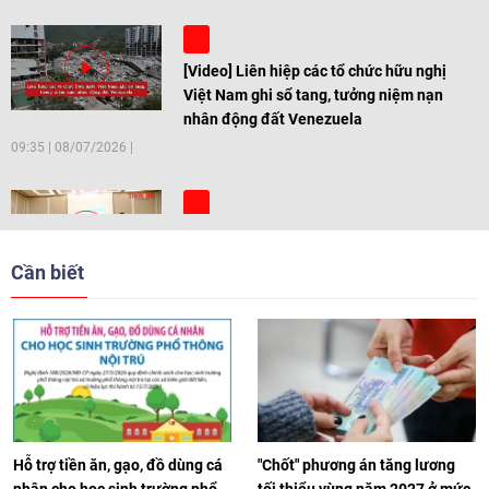
[Video] Liên hiệp các tổ chức hữu nghị
Việt Nam ghi sổ tang, tưởng niệm nạn
nhân động đất Venezuela
09:35
|
08/07/2026
[Video] Trẻ em Đông Á cùng kiến tạo
giải pháp cho những thách thức chung
Cần biết
17:44
|
27/06/2026
[Video] Âm nhạc flamenco gắn kết văn
hoá Việt Nam - Tây Ban Nha
11:10
|
17/06/2026
Hỗ trợ tiền ăn, gạo, đồ dùng cá
"Chốt" phương án tăng lương
nhân cho học sinh trường phổ
tối thiểu vùng năm 2027 ở mức