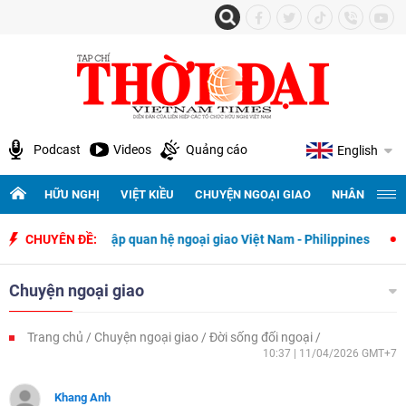
Podcast
Videos
Quảng cáo
English
HỮU NGHỊ
VIỆT KIỀU
CHUYỆN NGOẠI GIAO
NHÂN QUYỀN 
y thiết lập quan hệ ngoại giao Việt Nam - Philippines
CHUYÊN ĐỀ:
500 ngày đê
Chuyện ngoại giao
Trang chủ
Chuyện ngoại giao
Đời sống đối ngoại
10:37 | 11/04/2026 GMT+7
Khang Anh