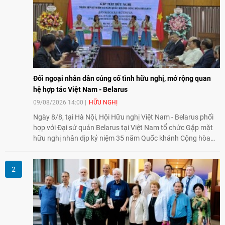
Đối ngoại nhân dân củng cố tình hữu nghị, mở rộng quan
hệ hợp tác Việt Nam - Belarus
09/08/2026 14:00
HỮU NGHỊ
Ngày 8/8, tại Hà Nội, Hội Hữu nghị Việt Nam - Belarus phối
hợp với Đại sứ quán Belarus tại Việt Nam tổ chức Gặp mặt
hữu nghị nhân dịp kỷ niệm 35 năm Quốc khánh Cộng hòa
Belarus. Đại diện hai bên nhấn mạnh vai trò của đối ngoại
nhân dân trong củng cố tình hữu nghị, mở rộng hợp tác thiết
thực và làm sâu sắc quan hệ Đối tác chiến lược Việt Nam -
Belarus.