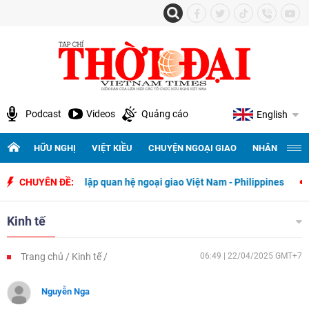
Podcast
Videos
Quảng cáo
English
HỮU NGHỊ
VIỆT KIỀU
CHUYỆN NGOẠI GIAO
NHÂN QUYỀN 
gày thiết lập quan hệ ngoại giao Việt Nam - Philippines
CHUYÊN ĐỀ:
500 ngày 
Kinh tế
Trang chủ
Kinh tế
06:49 | 22/04/2025 GMT+7
Nguyễn Nga