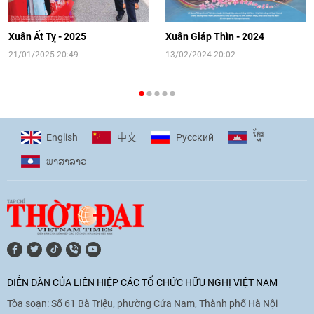
[Video] Đối ngoại nhân dân Thủ đô
hướng tới kết nối hiệu quả nguồn lực
người Việt Nam ở nước ngoài
Xuân Ất Tỵ - 2025
Xuân Giáp Thìn - 2024
16:58
|
10/06/2026
21/01/2025 20:49
13/02/2024 20:02
[Video] Plan International đồng hành
cùng thanh thiếu nhi tiên phong ứng
ខ្មែរ
English
Pусский
中文
phó với biến đổi khí hậu
ພາ​ສາ​ລາວ
17:07
|
09/06/2026
[Video] Lào dành ưu tiên hàng đầu cho
quan hệ với Việt Nam
11:01
|
09/06/2026
DIỄN ĐÀN CỦA LIÊN HIỆP CÁC TỔ CHỨC HỮU NGHỊ VIỆT NAM
Tòa soạn: Số 61 Bà Triệu, phường Cửa Nam, Thành phố Hà Nội
[Video] Doanh nghiệp Hoa Kỳ hỗ trợ