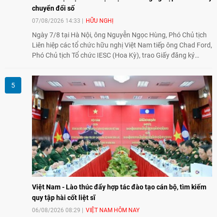
chuyển đổi số
07/08/2026 14:33
HỮU NGHỊ
Ngày 7/8 tại Hà Nội, ông Nguyễn Ngọc Hùng, Phó Chủ tịch
Liên hiệp các tổ chức hữu nghị Việt Nam tiếp ông Chad Ford,
Phó Chủ tịch Tổ chức IESC (Hoa Kỳ), trao Giấy đăng ký
thành lập Văn phòng Đại diện của IESC tại Việt Nam và trao
đổi về định hướng triển khai Dự án "Mở rộng Thương mại
Nông nghiệp và An toàn thực phẩm Hoa Kỳ - Việt Nam",
hướng tới thúc đẩy chuyển đổi số, hiện đại hóa nông nghiệp
và mở rộng hợp tác phát triển giữa hai nước.
Việt Nam - Lào thúc đẩy hợp tác đào tạo cán bộ, tìm kiếm
quy tập hài cốt liệt sĩ
06/08/2026 08:29
VIỆT NAM HÔM NAY