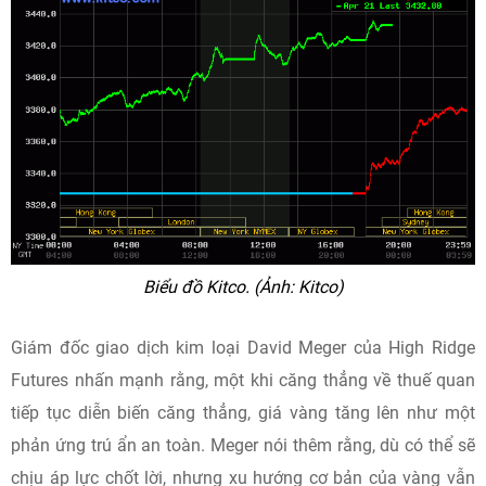
Biểu đồ Kitco. (Ảnh: Kitco)
Giám đốc giao dịch kim loại David Meger của High Ridge
Futures nhấn mạnh rằng, một khi căng thẳng về thuế quan
tiếp tục diễn biến căng thẳng, giá vàng tăng lên như một
phản ứng trú ẩn an toàn. Meger nói thêm rằng, dù có thể sẽ
chịu áp lực chốt lời, nhưng xu hướng cơ bản của vàng vẫn