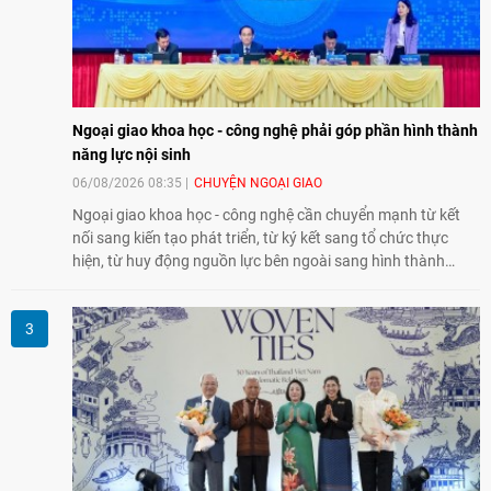
Ngoại giao khoa học - công nghệ phải góp phần hình thành
năng lực nội sinh
06/08/2026 08:35
CHUYỆN NGOẠI GIAO
Ngoại giao khoa học - công nghệ cần chuyển mạnh từ kết
nối sang kiến tạo phát triển, từ ký kết sang tổ chức thực
hiện, từ huy động nguồn lực bên ngoài sang hình thành
năng lực nội sinh, qua đó góp phần đưa khoa học, công
nghệ, đổi mới sáng tạo và chuyển đổi số trở thành động lực
phát triển đất nước.