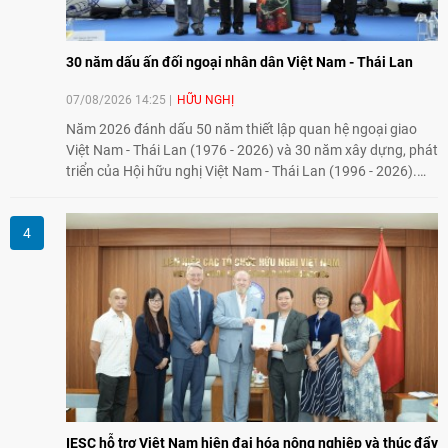
30 năm dấu ấn đối ngoại nhân dân Việt Nam - Thái Lan
07/08/2026 14:25
HỮU NGHỊ
Năm 2026 đánh dấu 50 năm thiết lập quan hệ ngoại giao
Việt Nam - Thái Lan (1976 - 2026) và 30 năm xây dựng, phát
triển của Hội hữu nghị Việt Nam - Thái Lan (1996 - 2026).
Trong dòng chảy quan hệ hai nước, Hội đã kiên trì vun đắp
tình hữu nghị, đồng thời từng bước mở rộng hoạt động từ
giao lưu truyền thống sang kết nối địa phương, doanh
nghiệp, giáo dục, văn hóa và thế hệ trẻ, góp phần tăng
cường sự hiểu biết và hợp tác giữa nhân dân hai nước.
IESC hỗ trợ Việt Nam hiện đại hóa nông nghiệp và thúc đẩy