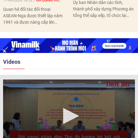
17-06-2026 14:52
INFOGRAPHIC
Ủy ban Nhân dân các tỉnh,
thành phố xây dựng Phương án
Quan hệ đối tác đối thoại
tổng thể sắp xếp, tổ chức lại
ASEAN-Nga được thiết lập năm
thôn, tổ dân phố hoàn thành
1991 và được nâng cấp lên
trước ngày 10/6/2026.
quan hệ Đối tác chiến lược năm
2018. Hai bên đã tổ chức 5 Hội
nghị Cấp cao vào các năm 2005,
2010, 2016, 2018, 2021.
Videos