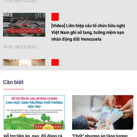
11:24
|
09/07/2026
[Video] Liên hiệp các tổ chức hữu nghị
Việt Nam ghi sổ tang, tưởng niệm nạn
nhân động đất Venezuela
09:35
|
08/07/2026
[Video] Trẻ em Đông Á cùng kiến tạo
giải pháp cho những thách thức chung
Cần biết
17:44
|
27/06/2026
[Video] Âm nhạc flamenco gắn kết văn
hoá Việt Nam - Tây Ban Nha
11:10
|
17/06/2026
Hỗ trợ tiền ăn, gạo, đồ dùng cá
"Chốt" phương án tăng lương