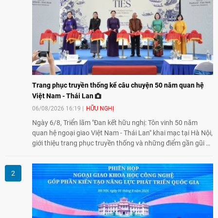
Trang phục truyền thống kể câu chuyện 50 năm quan hệ
Việt Nam - Thái Lan
06/08/2026 16:19
HỮU NGHỊ
Ngày 6/8, Triển lãm "Đan kết hữu nghị: Tôn vinh 50 năm
quan hệ ngoại giao Việt Nam - Thái Lan" khai mạc tại Hà Nội,
giới thiệu trang phục truyền thống và những điểm gần gũi về
văn hóa giữa hai nước. Sự kiện cũng nhấn mạnh vai trò của
giao lưu nhân dân trong chặng đường nửa thế kỷ quan hệ
song phương.