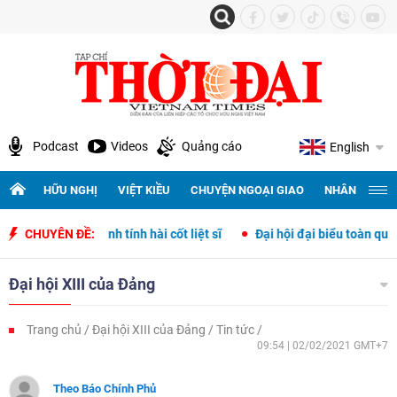
Podcast
Videos
Quảng cáo
English
HỮU NGHỊ
VIỆT KIỀU
CHUYỆN NGOẠI GIAO
NHÂN QUYỀN 
nh danh tính hài cốt liệt sĩ
CHUYÊN ĐỀ:
Đại hội đại biểu toàn quốc Mặt trận T
Đại hội XIII của Đảng
Trang chủ
Đại hội XIII của Đảng
Tin tức
09:54 | 02/02/2021 GMT+7
Theo Báo Chính Phủ