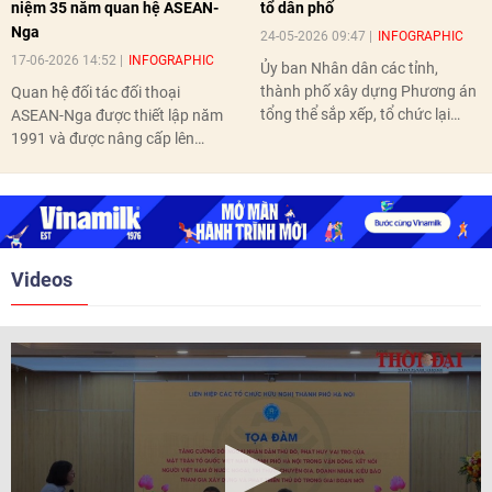
niệm 35 năm quan hệ ASEAN-
tổ dân phố
Nga
24-05-2026 09:47
INFOGRAPHIC
17-06-2026 14:52
INFOGRAPHIC
Ủy ban Nhân dân các tỉnh,
thành phố xây dựng Phương án
Quan hệ đối tác đối thoại
tổng thể sắp xếp, tổ chức lại
ASEAN-Nga được thiết lập năm
thôn, tổ dân phố hoàn thành
1991 và được nâng cấp lên
trước ngày 10/6/2026.
quan hệ Đối tác chiến lược năm
2018. Hai bên đã tổ chức 5 Hội
nghị Cấp cao vào các năm 2005,
2010, 2016, 2018, 2021.
Videos