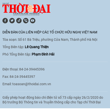
11:10
|
17/06/2026
[Video] Trao tặng Kỷ niệm chương "Vì
hòa bình, hữu nghị giữa các dân tộc"
DIỄN ĐÀN CỦA LIÊN HIỆP CÁC TỔ CHỨC HỮU NGHỊ VIỆT NAM
cho Đại sứ Hungary tại Việt Nam
Tòa soạn: Số 61 Bà Triệu, phường Cửa Nam, Thành phố Hà Nội
17:25
|
13/06/2026
Tổng Biên tập:
Lê Quang Thiện
Phó Tổng Biên tập:
Phạm Đình Hải
[Video] Nhân dân Việt Nam luôn trân
trọng tình cảm của nước Nga
Điện thoại: 84-24-39445396
08:02
|
13/06/2026
Fax: 84-24-39445397
Email:
toasoan@thoidai.com.vn
Video: Cơ hội giao lưu quốc tế cho học
Giấy phép hoạt động báo chí điện tử số 73 cấp ngày 26/2/2020 do
sinh Việt Nam tại trại hè Artek
Bộ trưởng Bộ Thông tin và Truyền thông cấp cho Tạp chí Thời Đại
14:41
|
12/06/2026