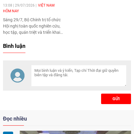
13:08 | 29/07/2026
VIỆT NAM
HÔM NAY
Sáng 29/7, Bộ Chính trị tổ chức
Hội nghị toàn quốc nghiên cứu,
học tập, quán triệt và triển khai
thực hiện Nghị quyết Hội nghị
lần thứ ba Ban Chấp hành Trung
Bình luận
ương Đảng khóa XIV. Tổng Bí
thư, Chủ tịch nước Tô Lâm đã có
bài phát biểu chỉ đạo quan
trọng. Cục Thông tin và Truyền
thông Chính phủ trân trọng giới
thiệu toàn văn bài phát biểu của
đồng chí Tổng Bí thư, Chủ tịch
nước.
GỬI
Đọc nhiều