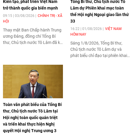
Kiến tạo, phát triển Việt Nam
Tổng Bí thư, Chủ tịch nước Tô
trở thành quốc gia biển mạnh
Lâm dự Phiên khai mạc toàn
thể Hội nghị Ngoại giao lần thứ
09:15 | 03/08/2026
CHÍNH TRỊ - XÃ
33
HỘI
16:22 | 01/08/2026
VIỆT NAM
Thay mặt Ban Chấp hành Trung
HÔM NAY
ương Đảng, đồng chí Tổng Bí
thư, Chủ tịch nước Tô Lâm đã ký
Sáng 1/8/2026, Tổng Bí thư,
ban hành Nghị quyết Hội nghị
Chủ tịch nước Tô Lâm dự và
lần thứ ba Ban Chấp hành Trung
phát biểu chỉ đạo tại phiên khai
ương Đảng khóa XIV về xây
mạc toàn thể Hội nghị Ngoại
dựng và phát triển Việt Nam trở
giao lần thứ 33 chủ đề "Phát huy
thành quốc gia biển mạnh (Nghị
vai trò tiên phong, thực hiện
quyết số 20-NQ/TW, ngày
nhiệm vụ trọng yếu, thường
28/7/2026).
xuyên của đối ngoại Việt Nam
trong kỷ nguyên mới".
Toàn văn phát biểu của Tổng Bí
thư, Chủ tịch nước Tô Lâm tại
Hội nghị toàn quốc quán triệt
và triển khai thực hiện Nghị
quyết Hội nghị Trung ương 3