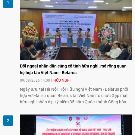
Đối ngoại nhân dân củng cố tình hữu nghị, mở rộng quan
hệ hợp tác Việt Nam - Belarus
09/08/2026 14:00
HỮU NGHỊ
Ngày 8/8, tại Hà Nội, Hội Hữu nghị Việt Nam - Belarus phối
hợp với Đại sứ quán Belarus tại Việt Nam tổ chức Gặp mặt
hữu nghị nhân dịp kỷ niệm 35 năm Quốc khánh Cộng hòa
Belarus. Đại diện hai bên nhấn mạnh vai trò của đối ngoại
nhân dân trong củng cố tình hữu nghị, mở rộng hợp tác thiết
thực và làm sâu sắc quan hệ Đối tác chiến lược Việt Nam -
Belarus.