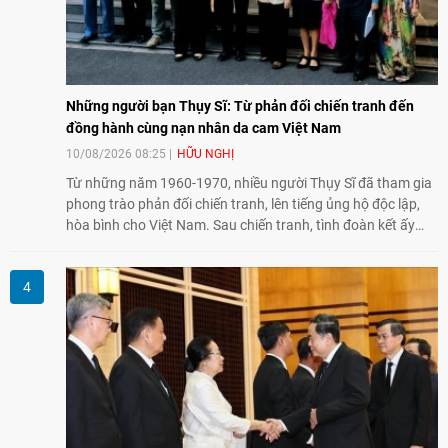
Những người bạn Thụy Sĩ: Từ phản đối chiến tranh đến
đồng hành cùng nạn nhân da cam Việt Nam
10/08/2026 08:25
HỮU NGHỊ
Từ những năm 1960-1970, nhiều người Thụy Sĩ đã tham gia
phong trào phản đối chiến tranh, lên tiếng ủng hộ độc lập,
hòa bình cho Việt Nam. Sau chiến tranh, tình đoàn kết ấy
tiếp tục bằng các hoạt động nhân đạo, hỗ trợ cộng đồng và
đồng hành với những người còn chịu hậu quả chiến tranh,
trong đó có các nạn nhân chất độc da cam/dioxin.