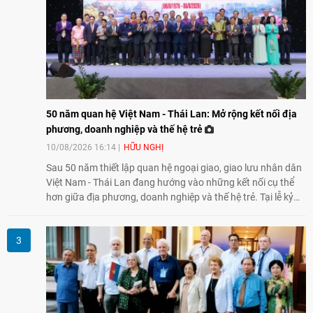
50 năm quan hệ Việt Nam - Thái Lan: Mở rộng kết nối địa
phương, doanh nghiệp và thế hệ trẻ
10/08/2026 16:14
HỮU NGHỊ
Sau 50 năm thiết lập quan hệ ngoại giao, giao lưu nhân dân
Việt Nam - Thái Lan đang hướng vào những kết nối cụ thể
hơn giữa địa phương, doanh nghiệp và thế hệ trẻ. Tại lễ kỷ
niệm ở Nghệ An, lãnh đạo hai Hội hữu nghị nêu các trọng
tâm cho giai đoạn tới, từ kết nối kinh tế địa phương, doanh
nghiệp vừa và nhỏ đến đổi mới sáng tạo, chuyển đổi số và trí
tuệ nhân tạo (AI).