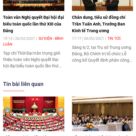
Toàn văn Nghị quyết Đại hội đại
Chân dung, tiểu sử đồng chí
biểu toàn quốc lần thứ XIII của
Trần Tuấn Anh, Trưởng Ban
Đảng
Kinh tế Trung ương
19:13 | 26/02/2021
SỰ KIỆN - BÌNH
17:17 | 06/02/2021
TIN TỨC
LUẬN
Sáng 6/2, tại Trụ sở Trung ương
Tạp chí Thời Đại trân trọng giới
Đảng, Bộ Chính trị tổ chức Lễ
thiệu toàn văn Nghị quyết Đại
công bố Quyết định phân công
hội đại biểu toàn quốc lần thứ
Ủy viên Bộ Chính trị. Tổng Bí thư,
XIII của Đảng.
Chủ tịch nước Nguyễn Phú
Trọng dự và trao Quyết định
Tin bài liên quan
phân công đồng chí Trần Tuấn
Anh, Ủy viên Bộ Chính trị, giữ
chức Trưởng Ban Kinh tế Trung
ương.