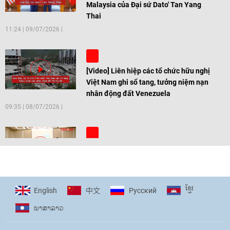
Malaysia của Đại sứ Dato' Tan Yang
Thai
11:24
|
09/07/2026
[Video] Liên hiệp các tổ chức hữu nghị
Việt Nam ghi sổ tang, tưởng niệm nạn
nhân động đất Venezuela
09:35
|
08/07/2026
[Video] Trẻ em Đông Á cùng kiến tạo
giải pháp cho những thách thức chung
17:44
|
27/06/2026
ខ្មែរ
English
Pусский
中文
ພາ​ສາ​ລາວ
[Video] Âm nhạc flamenco gắn kết văn
hoá Việt Nam - Tây Ban Nha