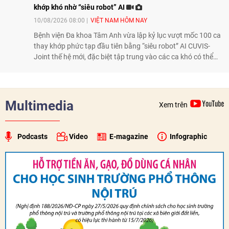
khớp khó nhờ “siêu robot” AI
10/08/2026 08:00
VIỆT NAM HÔM NAY
Bệnh viện Đa khoa Tâm Anh vừa lập kỷ lục vượt mốc 100 ca
thay khớp phức tạp đầu tiên bằng “siêu robot” AI CUVIS-
Joint thế hệ mới, đặc biệt tập trung vào các ca khó có thể
điều trị tốt bằng kỹ thuật truyền thống hay robot thế hệ cũ,
mở ra cơ hội mới cho nhiều người bệnh đang đối mặt nguy
cơ “tàn phế”.
Multimedia
Xem trên
Podcasts
Video
E-magazine
Infographic