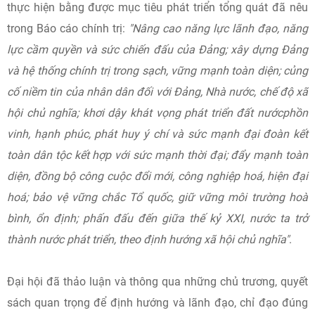
thực hiện bằng được mục tiêu phát triển tổng quát đã nêu
trong Báo cáo chính trị:
"
Nâng cao năng lực lãnh đạo, năng
lực cầm quyền và sức chiến đấu của Đảng; xây dựng Đảng
và hệ thống chính trị trong sạch, vững mạnh toàn diện; củng
cố niềm tin của nhân dân đối với Đảng, Nhà nước, chế độ xã
hội chủ nghĩa;
khơi dậy
khát vọng
phát triển đất nước
phồn
vinh, hạnh phúc, phát huy ý chí và
sức mạnh
đại đoàn kết
toàn dân tộc kết hợp
với
sức mạnh thời đại; đẩy mạnh toàn
diện, đồng bộ công cuộc đổi mới, công nghiệp hoá, hiện đại
hoá; bảo vệ vững
chắc Tổ quốc, giữ vững môi trường hoà
bình, ổn định; phấn đấu đến giữa thế kỷ XXI, nước ta trở
thành nước phát triển, theo định hướng xã hội chủ nghĩa
"
.
Đại hội đã thảo luận và thông qua những chủ trương, quyết
sách quan trọng để định hướng và lãnh đạo, chỉ đạo đúng