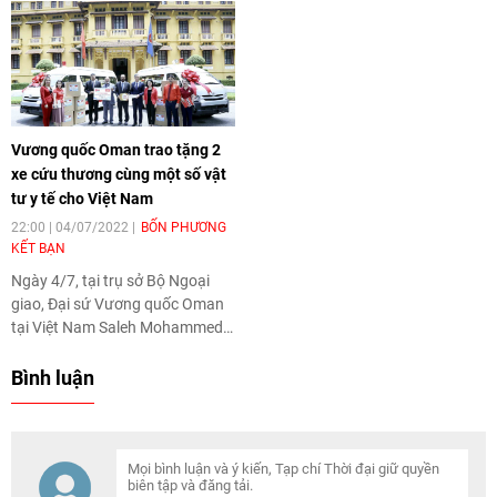
cuộc đối đầu hấp dẫn, nơi cả hai
Đua thuyền thành phố Hải
đội đều quyết tâm giành chiến
Phòng. Việt Nam đứng thứ Nhất
thắng.
toàn đoàn với 58 Huy chương
Vàng, 53 Huy chương Bạc và 33
Huy chương Đồng.
Vương quốc Oman trao tặng 2
xe cứu thương cùng một số vật
tư y tế cho Việt Nam
22:00 | 04/07/2022
BỐN PHƯƠNG
KẾT BẠN
Ngày 4/7, tại trụ sở Bộ Ngoại
giao, Đại sứ Vương quốc Oman
tại Việt Nam Saleh Mohammed
Ahmed Al-Suqri đã trao tặng 2
xe cứu thương và một số vật tư
Bình luận
y tế như máy tạo oxy, quần áo
bảo hộ, khẩu trang N95, nhiệt kế
cho Chủ tịch Trung ương Hội
Chữ Thập đỏ Việt Nam Bùi Thị
Hoà.