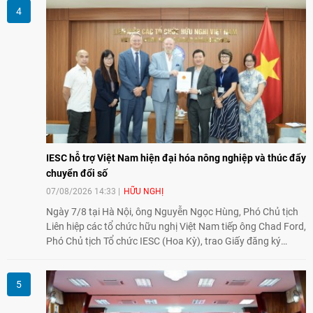
giao lưu truyền thống sang kết nối địa phương, doanh
nghiệp, giáo dục, văn hóa và thế hệ trẻ, góp phần tăng
cường sự hiểu biết và hợp tác giữa nhân dân hai nước.
IESC hỗ trợ Việt Nam hiện đại hóa nông nghiệp và thúc đẩy
chuyển đổi số
07/08/2026 14:33
HỮU NGHỊ
Ngày 7/8 tại Hà Nội, ông Nguyễn Ngọc Hùng, Phó Chủ tịch
Liên hiệp các tổ chức hữu nghị Việt Nam tiếp ông Chad Ford,
Phó Chủ tịch Tổ chức IESC (Hoa Kỳ), trao Giấy đăng ký
thành lập Văn phòng Đại diện của IESC tại Việt Nam và trao
đổi về định hướng triển khai Dự án "Mở rộng Thương mại
Nông nghiệp và An toàn thực phẩm Hoa Kỳ - Việt Nam",
hướng tới thúc đẩy chuyển đổi số, hiện đại hóa nông nghiệp