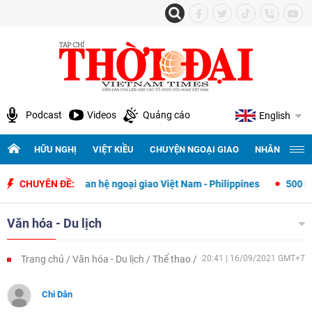
Podcast
Videos
Quảng cáo
English
HỮU NGHỊ
VIỆT KIỀU
CHUYỆN NGOẠI GIAO
NHÂN QUYỀN 
quan hệ ngoại giao Việt Nam - Philippines
CHUYÊN ĐỀ:
500 ngày đêm tìm kiếm, 
Văn hóa - Du lịch
Trang chủ
Văn hóa - Du lịch
Thể thao
20:41 | 16/09/2021 GMT+7
Chi Dân