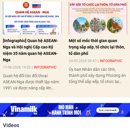
[Infographic] Quan hệ ASEAN-
Một số mốc thời gian quan
Nga và Hội nghị Cấp cao Kỷ
trọng sắp xếp, tổ chức lại thôn,
niệm 35 năm quan hệ ASEAN-
tổ dân phố
Nga
24-05-2026 09:47
INFOGRAPHIC
17-06-2026 14:52
INFOGRAPHIC
Ủy ban Nhân dân các tỉnh,
thành phố xây dựng Phương án
Quan hệ đối tác đối thoại
tổng thể sắp xếp, tổ chức lại
ASEAN-Nga được thiết lập năm
thôn, tổ dân phố hoàn thành
1991 và được nâng cấp lên
trước ngày 10/6/2026.
quan hệ Đối tác chiến lược năm
2018. Hai bên đã tổ chức 5 Hội
nghị Cấp cao vào các năm 2005,
2010, 2016, 2018, 2021.
Videos