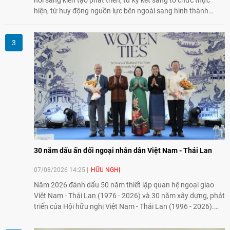
hiện, từ huy động nguồn lực bên ngoài sang hình thành
năng lực nội sinh, qua đó góp phần đưa khoa học, công
nghệ, đổi mới sáng tạo và chuyển đổi số trở thành động lực
phát triển đất nước.
30 năm dấu ấn đối ngoại nhân dân Việt Nam - Thái Lan
07/08/2026 14:25
HỮU NGHỊ
Năm 2026 đánh dấu 50 năm thiết lập quan hệ ngoại giao
Việt Nam - Thái Lan (1976 - 2026) và 30 năm xây dựng, phát
triển của Hội hữu nghị Việt Nam - Thái Lan (1996 - 2026).
Trong dòng chảy quan hệ hai nước, Hội đã kiên trì vun đắp
tình hữu nghị, đồng thời từng bước mở rộng hoạt động từ