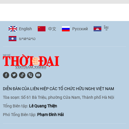
[Video] Trẻ em Đông Á cùng kiến tạo
giải pháp cho những thách thức chung
17:44
|
27/06/2026
ខ្មែរ
English
Pусский
中文
ພາ​ສາ​ລາວ
[Video] Âm nhạc flamenco gắn kết văn
hoá Việt Nam - Tây Ban Nha
11:10
|
17/06/2026
[Video] Trao tặng Kỷ niệm chương "Vì
hòa bình, hữu nghị giữa các dân tộc"
DIỄN ĐÀN CỦA LIÊN HIỆP CÁC TỔ CHỨC HỮU NGHỊ VIỆT NAM
cho Đại sứ Hungary tại Việt Nam
Tòa soạn: Số 61 Bà Triệu, phường Cửa Nam, Thành phố Hà Nội
17:25
|
13/06/2026
Tổng Biên tập:
Lê Quang Thiện
Phó Tổng Biên tập:
Phạm Đình Hải
[Video] Nhân dân Việt Nam luôn trân