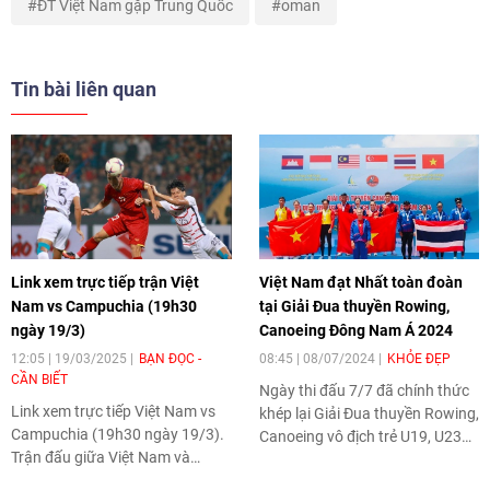
ĐT Việt Nam gặp Trung Quốc
oman
Tin bài liên quan
Link xem trực tiếp trận Việt
Việt Nam đạt Nhất toàn đoàn
Nam vs Campuchia (19h30
tại Giải Đua thuyền Rowing,
ngày 19/3)
Canoeing Đông Nam Á 2024
12:05 | 19/03/2025
BẠN ĐỌC -
08:45 | 08/07/2024
KHỎE ĐẸP
CẦN BIẾT
Ngày thi đấu 7/7 đã chính thức
Link xem trực tiếp Việt Nam vs
khép lại Giải Đua thuyền Rowing,
Campuchia (19h30 ngày 19/3).
Canoeing vô địch trẻ U19, U23
Trận đấu giữa Việt Nam và
và vô địch Đông Nam Á được tổ
Campuchia hứa hẹn sẽ là một
chức tại Trung tâm Huấn luyện