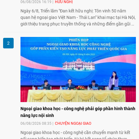
06/08/2026 16:19
HỮU NGHỊ
Ngày 6/8, Triển lãm "Đan kết hữu nghị: Tôn vinh 50 năm
quan hệ ngoại giao Việt Nam - Thái Lan" khai mạc tại Hà Nội,
giới thiệu trang phục truyền thống và những điểm gần gũi về
văn hóa giữa hai nước. Sự kiện cũng nhấn mạnh vai trò của
giao lưu nhân dân trong chặng đường nửa thế kỷ quan hệ
song phương.
Ngoại giao khoa học - công nghệ phải góp phần hình thành
năng lực nội sinh
06/08/2026 08:35
CHUYỆN NGOẠI GIAO
Ngoại giao khoa học - công nghệ cần chuyển mạnh từ kết
nối sang kiến tạo phát triển, từ ký kết sang tổ chức thực