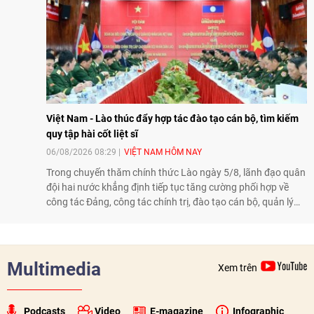
và mở rộng hợp tác phát triển giữa hai nước.
Việt Nam - Lào thúc đẩy hợp tác đào tạo cán bộ, tìm kiếm
quy tập hài cốt liệt sĩ
06/08/2026 08:29
VIỆT NAM HÔM NAY
Trong chuyến thăm chính thức Lào ngày 5/8, lãnh đạo quân
đội hai nước khẳng định tiếp tục tăng cường phối hợp về
công tác Đảng, công tác chính trị, đào tạo cán bộ, quản lý
biên giới và tìm kiếm, quy tập hài cốt liệt sĩ, góp phần làm
sâu sắc hơn quan hệ hữu nghị đặc biệt Việt Nam - Lào.
Multimedia
Xem trên
Podcasts
Video
E-magazine
Infographic