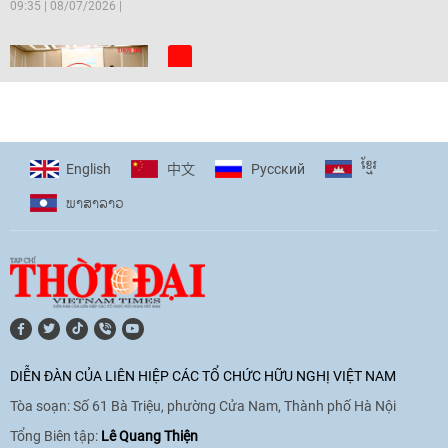
09:35
|
08/07/2026
[Video] Trẻ em Đông Á cùng kiến tạo
giải pháp cho những thách thức chung
17:44
|
27/06/2026
ខ្មែរ
English
Pусский
中文
ພາ​ສາ​ລາວ
[Video] Âm nhạc flamenco gắn kết văn
hoá Việt Nam - Tây Ban Nha
11:10
|
17/06/2026
[Video] Trao tặng Kỷ niệm chương "Vì
hòa bình, hữu nghị giữa các dân tộc"
DIỄN ĐÀN CỦA LIÊN HIỆP CÁC TỔ CHỨC HỮU NGHỊ VIỆT NAM
cho Đại sứ Hungary tại Việt Nam
Tòa soạn: Số 61 Bà Triệu, phường Cửa Nam, Thành phố Hà Nội
17:25
|
13/06/2026
Tổng Biên tập:
Lê Quang Thiện