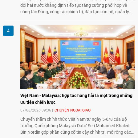
đội hai nước khẳng định tiếp tục tăng cường phối hợp về
công tác Đảng, công tác chính trị, đào tạo cán bộ, quản lý
biên giới và tìm kiếm, quy tập hài cốt liệt sĩ, góp phần làm
sâu sắc hơn quan hệ hữu nghị đặc biệt Việt Nam - Lào.
Việt Nam - Malaysia: hợp tác hàng hải là một trong những
ưu tiên chiến lược
07/08/2026 09:36
CHUYỆN NGOẠI GIAO
Chuyến thăm chính thức Việt Nam từ ngày 5-6/8 của Bộ
trưởng Quốc phòng Malaysia Dato’ Seri Mohamed Khaled
Bin Nordin góp phần củng cố tin cậy chính trị, mở rộng các