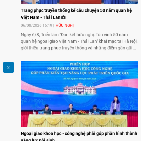
Trang phục truyền thống kể câu chuyện 50 năm quan hệ
Việt Nam - Thái Lan
06/08/2026 16:19
HỮU NGHỊ
Ngày 6/8, Triển lãm "Đan kết hữu nghị: Tôn vinh 50 năm
quan hệ ngoại giao Việt Nam - Thái Lan" khai mạc tại Hà Nội,
giới thiệu trang phục truyền thống và những điểm gần gũi về
văn hóa giữa hai nước. Sự kiện cũng nhấn mạnh vai trò của
giao lưu nhân dân trong chặng đường nửa thế kỷ quan hệ
song phương.
Ngoại giao khoa học - công nghệ phải góp phần hình thành
năng lực nội sinh