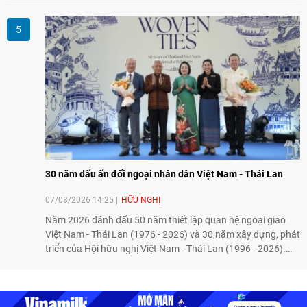
lĩnh vực hợp tác và thúc đẩy quan hệ quốc phòng Việt Nam -
Malaysia theo hướng ngày càng thực chất.
30 năm dấu ấn đối ngoại nhân dân Việt Nam - Thái Lan
07/08/2026 14:25
HỮU NGHỊ
Năm 2026 đánh dấu 50 năm thiết lập quan hệ ngoại giao
Việt Nam - Thái Lan (1976 - 2026) và 30 năm xây dựng, phát
triển của Hội hữu nghị Việt Nam - Thái Lan (1996 - 2026).
Trong dòng chảy quan hệ hai nước, Hội đã kiên trì vun đắp
tình hữu nghị, đồng thời từng bước mở rộng hoạt động từ
giao lưu truyền thống sang kết nối địa phương, doanh
nghiệp, giáo dục, văn hóa và thế hệ trẻ, góp phần tăng