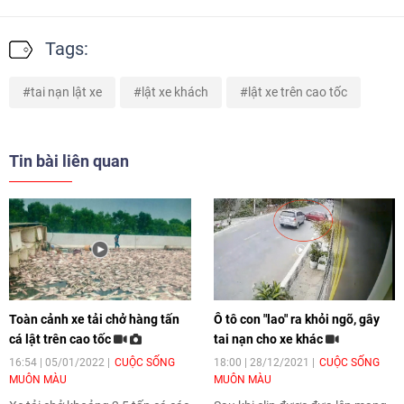
Tags:
tai nạn lật xe
lật xe khách
lật xe trên cao tốc
Tin bài liên quan
Toàn cảnh xe tải chở hàng tấn
Ô tô con "lao" ra khỏi ngõ, gây
cá lật trên cao tốc
tai nạn cho xe khác
16:54 | 05/01/2022
CUỘC SỐNG
18:00 | 28/12/2021
CUỘC SỐNG
MUÔN MÀU
MUÔN MÀU