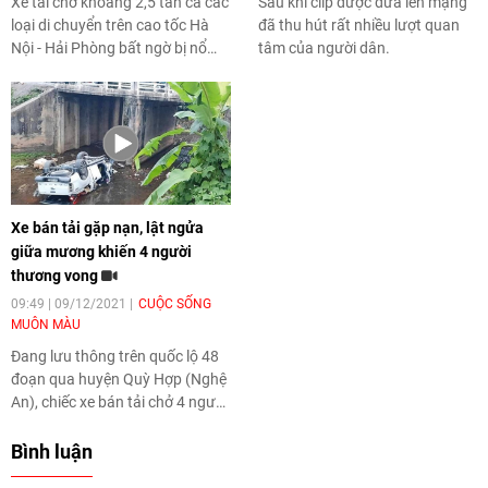
Xe tải chở khoảng 2,5 tấn cá các
Sau khi clip được đưa lên mạng
loại di chuyển trên cao tốc Hà
đã thu hút rất nhiều lượt quan
Nội - Hải Phòng bất ngờ bị nổ
tâm của người dân.
lốp, lật ngang, chắn hết làn
đường số 1, 2, khiến các phương
tiện giao thông di chuyển khó
khăn.
Xe bán tải gặp nạn, lật ngửa
giữa mương khiến 4 người
thương vong
09:49 | 09/12/2021
CUỘC SỐNG
MUÔN MÀU
Đang lưu thông trên quốc lộ 48
đoạn qua huyện Quỳ Hợp (Nghệ
An), chiếc xe bán tải chở 4 người
mất lái lao xuống mương nước
bên đường, hậu quả 2 người
Bình luận
chết, 2 người bị thương.