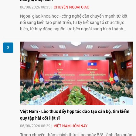
06/08/2026 08:35
CHUYỆN NGOẠI GIAO
Ngoại giao khoa học - công nghệ cần chuyển mạnh từ kết
nối sang kiến tạo phát triển, từ ký kết sang tổ chức thực
hiện, từ huy động nguồn lực bên ngoài sang hình thành
năng lực nội sinh, qua đó góp phần đưa khoa học, công
nghệ, đổi mới sáng tạo và chuyển đổi số trở thành động lực
phát triển đất nước.
Việt Nam - Lào thúc đẩy hợp tác đào tạo cán bộ, tìm kiếm
quy tập hài cốt liệt sĩ
06/08/2026 08:29
VIỆT NAM HÔM NAY
Trong chuyến thăm chính thức Lào ngày 5/8, lãnh đạo quân