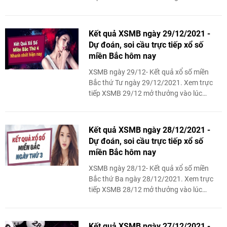
18h00 đến 18h30.
Kết quả XSMB ngày 29/12/2021 -
Dự đoán, soi cầu trực tiếp xổ số
miền Bắc hôm nay
XSMB ngày 29/12- Kết quả xổ số miền
Bắc thứ Tư ngày 29/12/2021. Xem trực
tiếp XSMB 29/12 mở thưởng vào lúc
18h00 đến 18h30.
Kết quả XSMB ngày 28/12/2021 -
Dự đoán, soi cầu trực tiếp xổ số
miền Bắc hôm nay
XSMB ngày 28/12- Kết quả xổ số miền
Bắc thứ Ba ngày 28/12/2021. Xem trực
tiếp XSMB 28/12 mở thưởng vào lúc
18h00 đến 18h30.
Kết quả XSMB ngày 27/12/2021 -