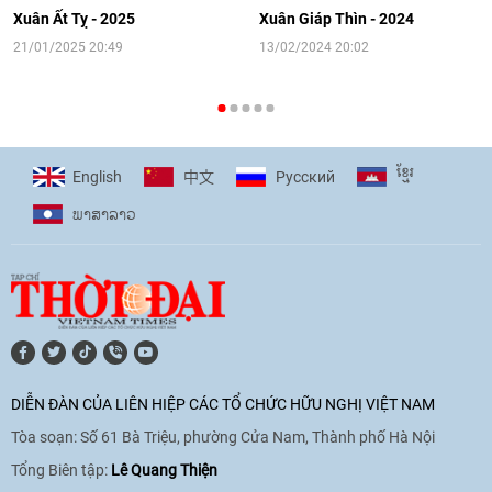
người Việt Nam ở nước ngoài
Xuân Ất Tỵ - 2025
Xuân Giáp Thìn - 2024
16:58
|
10/06/2026
21/01/2025 20:49
13/02/2024 20:02
[Video] Plan International đồng hành
cùng thanh thiếu nhi tiên phong ứng
ខ្មែរ
English
Pусский
中文
phó với biến đổi khí hậu
ພາ​ສາ​ລາວ
17:07
|
09/06/2026
[Video] Lào dành ưu tiên hàng đầu cho
quan hệ với Việt Nam
11:01
|
09/06/2026
DIỄN ĐÀN CỦA LIÊN HIỆP CÁC TỔ CHỨC HỮU NGHỊ VIỆT NAM
Tòa soạn: Số 61 Bà Triệu, phường Cửa Nam, Thành phố Hà Nội
[Video] Doanh nghiệp Hoa Kỳ hỗ trợ
Việt Nam xác định danh tính người mất
Tổng Biên tập:
Lê Quang Thiện
tích trong chiến tranh