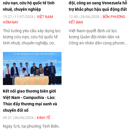
cứu nạn, cứu hộ quốc tế tinh
đội, công an sang Venezuela hỗ
nhuệ, chuyên nghiệp
trợ khắc phục hậu quả động đất
15:27 | 11/07/2026
VIỆT NAM
12:40 | 29/06/2026
BỐN PHƯƠNG
HÔM NAY
KẾT BẠN
Thủ tướng yêu cầu xây dựng lực
Việt Nam quyết định cử lực
lượng cứu nạn, cứu hộ quốc tế
lượng Quân đội nhân dân và
tinh nhuệ, chuyên nghiệp, cơ
Công an nhân dân cùng phương
động và có khả năng triển khai
tiện, trang thiết bị chuyên dụng
nhanh; kiện toàn các đội chuyên
sang Venezuela tham gia tìm
trách có trình độ cao về tìm kiếm
kiếm cứu nạn, hỗ trợ khắc phục
cứu nạn.
hậu quả trận động đất nghiêm
trọng xảy ra ngày 24/6.
Kết nối giao thương biên giới
Việt Nam - Campuchia - Lào:
Thúc đẩy thương mại xanh và
chuyển đổi số
09:31 | 06/06/2026
KINH TẾ
Ngày 5/6, tại phường Tịnh Biên,