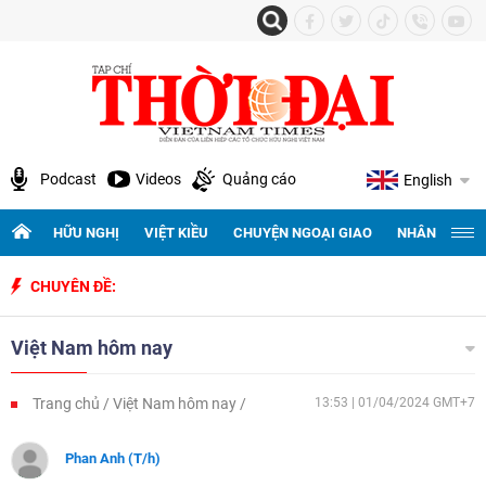
Podcast
Videos
Quảng cáo
English
HỮU NGHỊ
VIỆT KIỀU
CHUYỆN NGOẠI GIAO
NHÂN QUYỀN 
CHUYÊN ĐỀ:
Kỷ niệm 50 nă
Việt Nam hôm nay
Trang chủ
Việt Nam hôm nay
13:53 | 01/04/2024 GMT+7
Phan Anh (T/h)