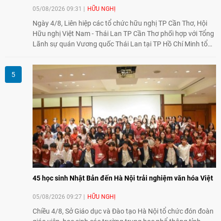
05/08/2026 09:31
HỮU NGHỊ
Ngày 4/8, Liên hiệp các tổ chức hữu nghị TP Cần Thơ, Hội
Hữu nghị Việt Nam - Thái Lan TP Cần Thơ phối hợp với Tổng
Lãnh sự quán Vương quốc Thái Lan tại TP Hồ Chí Minh tổ
chức họp mặt kỷ niệm 50 năm thiết lập quan hệ ngoại giao
Việt Nam - Thái Lan (1976-2026). Tại đây, nhấn mạnh vai trò
của giao lưu nhân dân, Tổng Lãnh sự Thái Lan cho biết các
hoạt động trao đổi về văn hóa, giáo dục, du lịch, ẩm thực,
nghệ thuật và giao lưu thanh niên đã góp phần đưa quan hệ
Thái Lan - Việt Nam ngày càng gắn bó, gần gũi.
45 học sinh Nhật Bản đến Hà Nội trải nghiệm văn hóa Việt
05/08/2026 09:27
HỮU NGHỊ
Chiều 4/8, Sở Giáo dục và Đào tạo Hà Nội tổ chức đón đoàn