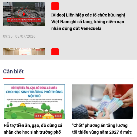
[Video] Liên hiệp các tổ chức hữu nghị
Việt Nam ghi sổ tang, tưởng niệm nạn
nhân động đất Venezuela
09:35
|
08/07/2026
[Video] Trẻ em Đông Á cùng kiến tạo
giải pháp cho những thách thức chung
Cần biết
17:44
|
27/06/2026
[Video] Âm nhạc flamenco gắn kết văn
hoá Việt Nam - Tây Ban Nha
11:10
|
17/06/2026
Hỗ trợ tiền ăn, gạo, đồ dùng cá
"Chốt" phương án tăng lương
nhân cho học sinh trường phổ
tối thiểu vùng năm 2027 ở mức