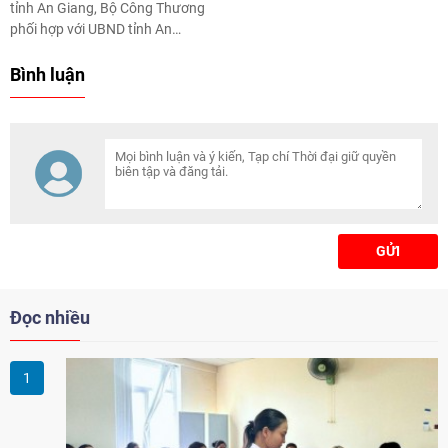
tỉnh An Giang, Bộ Công Thương
phối hợp với UBND tỉnh An
Giang tổ chức Hội nghị kết nối
giao thương vùng biên giới Việt
Bình luận
Nam - Campuchia - Lào với chủ
đề “Kết nối giao thương biên giới
- Bứt phá thương mại xanh và
số”.
GỬI
Đọc nhiều