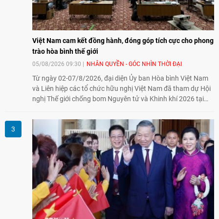
Việt Nam cam kết đồng hành, đóng góp tích cực cho phong
trào hòa bình thế giới
05/08/2026 09:30
NHÂN QUYỀN - GÓC NHÌN THỜI ĐẠI
Từ ngày 02-07/8/2026, đại diện Ủy ban Hòa bình Việt Nam
và Liên hiệp các tổ chức hữu nghị Việt Nam đã tham dự Hội
nghị Thế giới chống bom Nguyên tử và Khinh khí 2026 tại
thành phố Hiroshima, Nhật Bản, tiếp tục khẳng định cam kết
đồng hành cùng với phong trào hoà bình của nhân dân
Nhật Bản và thế giới ủng hộ giải trừ vũ khí hạt nhân của Việt
Nam.