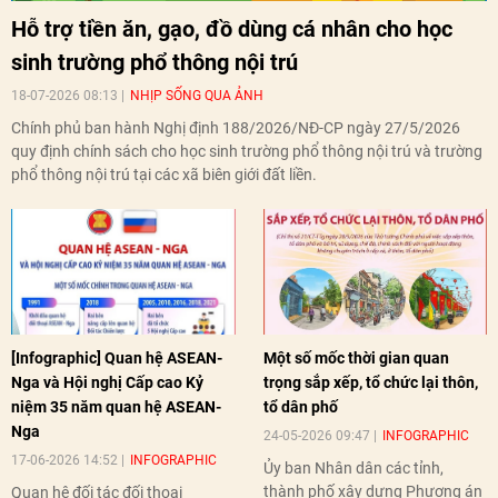
Hỗ trợ tiền ăn, gạo, đồ dùng cá nhân cho học
sinh trường phổ thông nội trú
18-07-2026 08:13
NHỊP SỐNG QUA ẢNH
Chính phủ ban hành Nghị định 188/2026/NĐ-CP ngày 27/5/2026
quy định chính sách cho học sinh trường phổ thông nội trú và trường
phổ thông nội trú tại các xã biên giới đất liền.
[Infographic] Quan hệ ASEAN-
Một số mốc thời gian quan
Nga và Hội nghị Cấp cao Kỷ
trọng sắp xếp, tổ chức lại thôn,
niệm 35 năm quan hệ ASEAN-
tổ dân phố
Nga
24-05-2026 09:47
INFOGRAPHIC
17-06-2026 14:52
INFOGRAPHIC
Ủy ban Nhân dân các tỉnh,
thành phố xây dựng Phương án
Quan hệ đối tác đối thoại