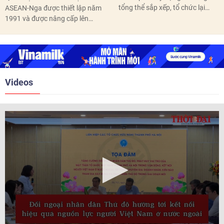
tổng thể sắp xếp, tổ chức lại
ASEAN-Nga được thiết lập năm
thôn, tổ dân phố hoàn thành
1991 và được nâng cấp lên
trước ngày 10/6/2026.
quan hệ Đối tác chiến lược năm
2018. Hai bên đã tổ chức 5 Hội
nghị Cấp cao vào các năm 2005,
2010, 2016, 2018, 2021.
Videos