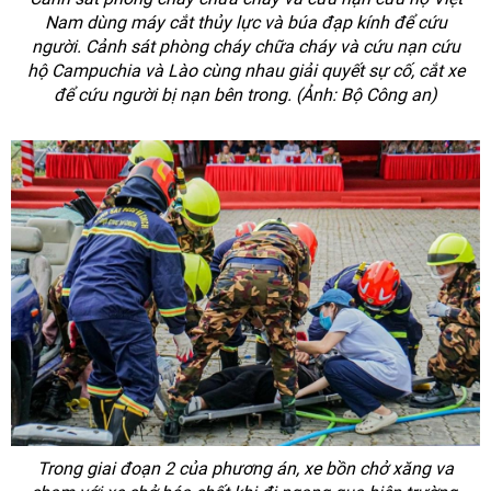
Nam dùng máy cắt thủy lực và búa đạp kính để cứu
người. Cảnh sát phòng cháy chữa cháy và cứu nạn cứu
hộ Campuchia và Lào cùng nhau giải quyết sự cố, cắt xe
để cứu người bị nạn bên trong. (Ảnh: Bộ Công an)
Trong giai đoạn 2 của phương án, xe bồn chở xăng va