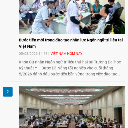
Bước tiến mới trong đào tạo nhân lực Ngôn ngữ trị liệu tại
Việt Nam
05/08/2026 14:58
VIỆT NAM HÔM NAY
Khóa Cử nhân Ngôn ngữ trị liệu thứ hai tại Trường Đại học
Kỹ thuật Y – Dược Đà Nẵng tốt nghiệp vào cuối tháng
5/2026 đánh dấu bước tiến bền vững trong việc đào tạo
nguồn nhân lực chất lượng cao cho một chuyên ngành trẻ
tại Việt Nam.