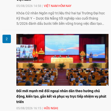
05/08/2026 14:58
VIỆT NAM HÔM NAY
Khóa Cử nhân Ngôn ngữ trị liệu thứ hai tại Trường Đại học
Kỹ thuật Y – Dược Đà Nẵng tốt nghiệp vào cuối tháng
5/2026 đánh dấu bước tiến bền vững trong việc đào tạo
nguồn nhân lực chất lượng cao cho một chuyên ngành trẻ
tại Việt Nam.
Đổi mới mạnh mẽ đối ngoại nhân dân theo hướng chủ
động, kiến tạo, gắn kết và phục vụ trực tiếp nhiệm vụ phát
triển
05/08/2026 16:15
HỮU NGHỊ