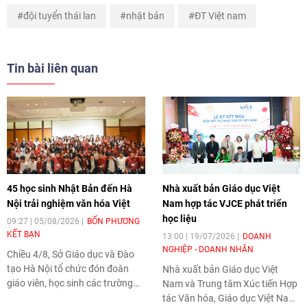
đội tuyển thái lan
nhật bản
ĐT Việt nam
Tin bài liên quan
45 học sinh Nhật Bản đến Hà
Nhà xuất bản Giáo dục Việt
Nội trải nghiệm văn hóa Việt
Nam hợp tác VJCE phát triển
học liệu
09:27 | 05/08/2026
BỐN PHƯƠNG
KẾT BẠN
13:00 | 19/07/2026
DOANH
NGHIỆP - DOANH NHÂN
Chiều 4/8, Sở Giáo dục và Đào
tạo Hà Nội tổ chức đón đoàn
Nhà xuất bản Giáo dục Việt
giáo viên, học sinh các trường
Nam và Trung tâm Xúc tiến Hợp
trung học phổ thông tỉnh
tác Văn hóa, Giáo dục Việt Nam