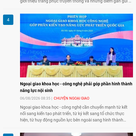
giới thiệu trang phục truyền thống và những điểm gần gũi về
văn hóa giữa hai nước. Sự kiện cũng nhấn mạnh vai trò của
giao lưu nhân dân trong chặng đường nửa thế kỷ quan hệ
song phương.
Ngoại giao khoa học - công nghệ phải góp phần hình thành
năng lực nội sinh
06/08/2026 08:35
CHUYỆN NGOẠI GIAO
Ngoại giao khoa học - công nghệ cần chuyển mạnh từ kết
nối sang kiến tạo phát triển, từ ký kết sang tổ chức thực
hiện, từ huy động nguồn lực bên ngoài sang hình thành
năng lực nội sinh, qua đó góp phần đưa khoa học, công
nghệ, đổi mới sáng tạo và chuyển đổi số trở thành động lực