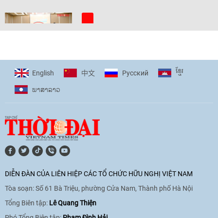
[Video] Trẻ em Đông Á cùng kiến tạo
giải pháp cho những thách thức chung
17:44
|
27/06/2026
ខ្មែរ
English
Pусский
中文
ພາ​ສາ​ລາວ
[Video] Âm nhạc flamenco gắn kết văn
hoá Việt Nam - Tây Ban Nha
11:10
|
17/06/2026
[Video] Trao tặng Kỷ niệm chương "Vì
hòa bình, hữu nghị giữa các dân tộc"
DIỄN ĐÀN CỦA LIÊN HIỆP CÁC TỔ CHỨC HỮU NGHỊ VIỆT NAM
cho Đại sứ Hungary tại Việt Nam
Tòa soạn: Số 61 Bà Triệu, phường Cửa Nam, Thành phố Hà Nội
17:25
|
13/06/2026
Tổng Biên tập:
Lê Quang Thiện
Phó Tổng Biên tập:
Phạm Đình Hải