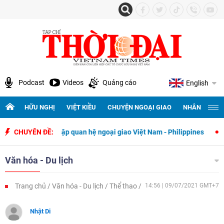
Podcast
Videos
Quảng cáo
English
HỮU NGHỊ
VIỆT KIỀU
CHUYỆN NGOẠI GIAO
NHÂN QUYỀN 
 thiết lập quan hệ ngoại giao Việt Nam - Philippines
CHUYÊN ĐỀ:
500 ngày đêm
Văn hóa - Du lịch
Trang chủ
Văn hóa - Du lịch
Thể thao
14:56 | 09/07/2021 GMT+7
Nhật Di