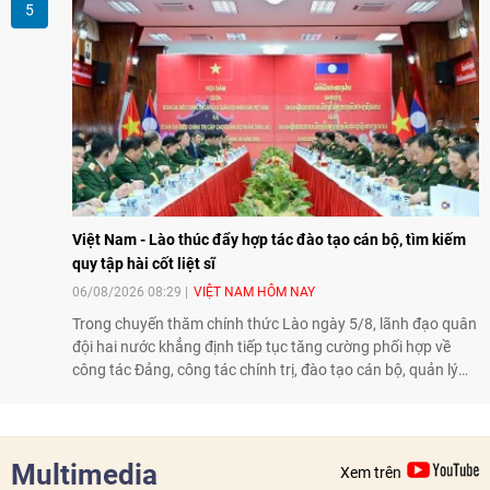
phát triển đất nước.
Việt Nam - Lào thúc đẩy hợp tác đào tạo cán bộ, tìm kiếm
quy tập hài cốt liệt sĩ
06/08/2026 08:29
VIỆT NAM HÔM NAY
Trong chuyến thăm chính thức Lào ngày 5/8, lãnh đạo quân
đội hai nước khẳng định tiếp tục tăng cường phối hợp về
công tác Đảng, công tác chính trị, đào tạo cán bộ, quản lý
biên giới và tìm kiếm, quy tập hài cốt liệt sĩ, góp phần làm
sâu sắc hơn quan hệ hữu nghị đặc biệt Việt Nam - Lào.
Multimedia
Xem trên