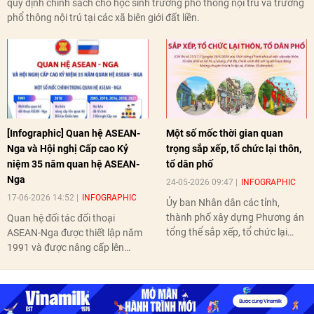
quy định chính sách cho học sinh trường phổ thông nội trú và trường
phổ thông nội trú tại các xã biên giới đất liền.
[Infographic] Quan hệ ASEAN-
Một số mốc thời gian quan
Nga và Hội nghị Cấp cao Kỷ
trọng sắp xếp, tổ chức lại thôn,
niệm 35 năm quan hệ ASEAN-
tổ dân phố
Nga
24-05-2026 09:47
INFOGRAPHIC
17-06-2026 14:52
INFOGRAPHIC
Ủy ban Nhân dân các tỉnh,
thành phố xây dựng Phương án
Quan hệ đối tác đối thoại
tổng thể sắp xếp, tổ chức lại
ASEAN-Nga được thiết lập năm
thôn, tổ dân phố hoàn thành
1991 và được nâng cấp lên
trước ngày 10/6/2026.
quan hệ Đối tác chiến lược năm
2018. Hai bên đã tổ chức 5 Hội
nghị Cấp cao vào các năm 2005,
2010, 2016, 2018, 2021.