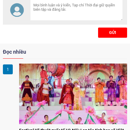
GỬI
Đọc nhiều