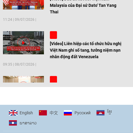
Malaysia của Đại sứ Dato' Tan Yang
Thai
11:24
|
09/07/2026
[Video] Liên hiệp các tổ chức hữu nghị
Việt Nam ghi sổ tang, tưởng niệm nạn
nhân động đất Venezuela
09:35
|
08/07/2026
[Video] Trẻ em Đông Á cùng kiến tạo
giải pháp cho những thách thức chung
17:44
|
27/06/2026
ខ្មែរ
English
Pусский
中文
ພາ​ສາ​ລາວ
[Video] Âm nhạc flamenco gắn kết văn