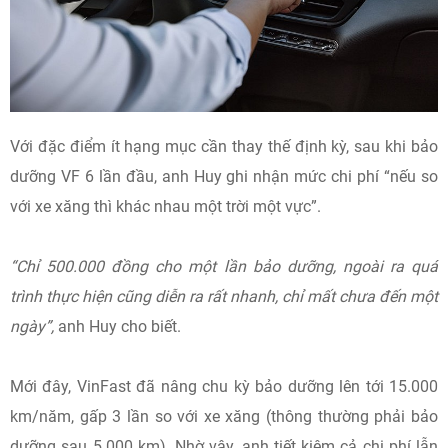
Với đặc điểm ít hạng mục cần thay thế định kỳ, sau khi bảo
dưỡng VF 6 lần đầu, anh Huy ghi nhận mức chi phí “nếu so
với xe xăng thì khác nhau một trời một vực”.
“Chỉ 500.000 đồng cho một lần bảo dưỡng, ngoài ra quá
trình thực hiện cũng diễn ra rất nhanh, chỉ mất chưa đến một
ngày”,
anh Huy cho biết.
Mới đây, VinFast đã nâng chu kỳ bảo dưỡng lên tới 15.000
km/năm, gấp 3 lần so với xe xăng (thông thường phải bảo
dưỡng sau 5.000 km). Nhờ vậy, anh tiết kiệm cả chi phí lẫn