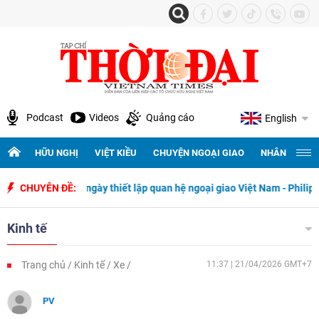
Podcast
Videos
Quảng cáo
English
HỮU NGHỊ
VIỆT KIỀU
CHUYỆN NGOẠI GIAO
NHÂN QUYỀN 
ệm 50 năm ngày thiết lập quan hệ ngoại giao Việt Nam - Philippines
CHUYÊN ĐỀ:
Kinh tế
Trang chủ
Kinh tế
Xe
11:37 | 21/04/2026 GMT+7
PV