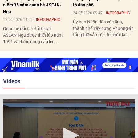
niệm 35 năm quan hệ ASEAN-
tổ dân phố
Nga
24-05-2026 09:47
INFOGRAPHIC
17-06-2026 14:52
INFOGRAPHIC
Ủy ban Nhân dân các tỉnh,
thành phố xây dựng Phương án
Quan hệ đối tác đối thoại
tổng thể sắp xếp, tổ chức lại
ASEAN-Nga được thiết lập năm
thôn, tổ dân phố hoàn thành
1991 và được nâng cấp lên
trước ngày 10/6/2026.
quan hệ Đối tác chiến lược năm
2018. Hai bên đã tổ chức 5 Hội
nghị Cấp cao vào các năm 2005,
2010, 2016, 2018, 2021.
Videos