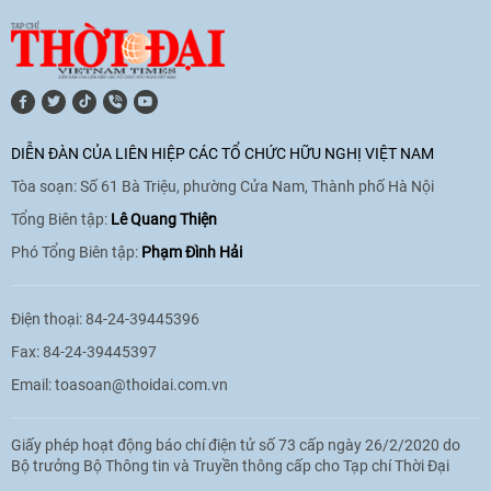
hoá Việt Nam - Tây Ban Nha
11:10
|
17/06/2026
[Video] Trao tặng Kỷ niệm chương "Vì
hòa bình, hữu nghị giữa các dân tộc"
DIỄN ĐÀN CỦA LIÊN HIỆP CÁC TỔ CHỨC HỮU NGHỊ VIỆT NAM
cho Đại sứ Hungary tại Việt Nam
Tòa soạn: Số 61 Bà Triệu, phường Cửa Nam, Thành phố Hà Nội
17:25
|
13/06/2026
Tổng Biên tập:
Lê Quang Thiện
Phó Tổng Biên tập:
Phạm Đình Hải
[Video] Nhân dân Việt Nam luôn trân
trọng tình cảm của nước Nga
Điện thoại: 84-24-39445396
08:02
|
13/06/2026
Fax: 84-24-39445397
Email:
toasoan@thoidai.com.vn
Video: Cơ hội giao lưu quốc tế cho học
Giấy phép hoạt động báo chí điện tử số 73 cấp ngày 26/2/2020 do
sinh Việt Nam tại trại hè Artek
Bộ trưởng Bộ Thông tin và Truyền thông cấp cho Tạp chí Thời Đại
14:41
|
12/06/2026