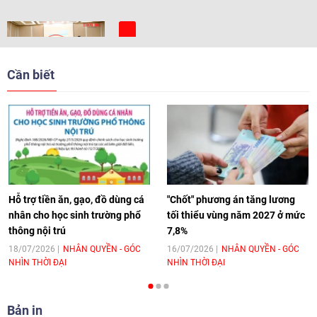
[Video] Trẻ em Đông Á cùng kiến tạo
giải pháp cho những thách thức chung
Cần biết
17:44
|
27/06/2026
[Video] Âm nhạc flamenco gắn kết văn
hoá Việt Nam - Tây Ban Nha
11:10
|
17/06/2026
Hỗ trợ tiền ăn, gạo, đồ dùng cá
"Chốt" phương án tăng lương
nhân cho học sinh trường phổ
tối thiểu vùng năm 2027 ở mức
thông nội trú
7,8%
[Video] Trao tặng Kỷ niệm chương "Vì
hòa bình, hữu nghị giữa các dân tộc"
18/07/2026
NHÂN QUYỀN - GÓC
16/07/2026
NHÂN QUYỀN - GÓC
NHÌN THỜI ĐẠI
NHÌN THỜI ĐẠI
cho Đại sứ Hungary tại Việt Nam
17:25
|
13/06/2026
Bản in