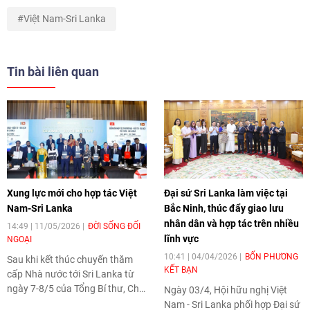
Việt Nam-Sri Lanka
Tin bài liên quan
Xung lực mới cho hợp tác Việt
Đại sứ Sri Lanka làm việc tại
Nam-Sri Lanka
Bắc Ninh, thúc đẩy giao lưu
nhân dân và hợp tác trên nhiều
14:49 | 11/05/2026
ĐỜI SỐNG ĐỐI
lĩnh vực
NGOẠI
10:41 | 04/04/2026
BỐN PHƯƠNG
Sau khi kết thúc chuyến thăm
KẾT BẠN
cấp Nhà nước tới Sri Lanka từ
ngày 7-8/5 của Tổng Bí thư, Chủ
Ngày 03/4, Hội hữu nghị Việt
tịch nước Tô Lâm, phóng viên
Nam - Sri Lanka phối hợp Đại sứ