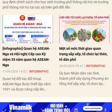
quy định chính sách cho học sinh trường phổ thông nội trú và trường
phổ thông nội trú tại các xã biên giới đất liền.
[Infographic] Quan hệ ASEAN-
Một số mốc thời gian quan
Nga và Hội nghị Cấp cao Kỷ
trọng sắp xếp, tổ chức lại thôn,
niệm 35 năm quan hệ ASEAN-
tổ dân phố
Nga
24-05-2026 09:47
INFOGRAPHIC
17-06-2026 14:52
INFOGRAPHIC
Ủy ban Nhân dân các tỉnh,
thành phố xây dựng Phương án
Quan hệ đối tác đối thoại
tổng thể sắp xếp, tổ chức lại
ASEAN-Nga được thiết lập năm
thôn, tổ dân phố hoàn thành
1991 và được nâng cấp lên
trước ngày 10/6/2026.
quan hệ Đối tác chiến lược năm
2018. Hai bên đã tổ chức 5 Hội
nghị Cấp cao vào các năm 2005,
2010, 2016, 2018, 2021.