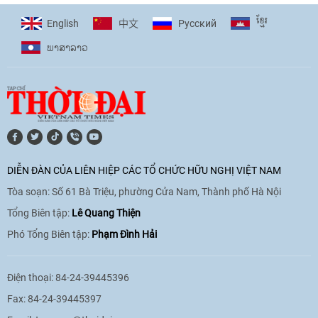
cùng thanh thiếu nhi tiên phong ứng
ខ្មែរ
English
Pусский
中文
phó với biến đổi khí hậu
ພາ​ສາ​ລາວ
17:07
|
09/06/2026
[Video] Lào dành ưu tiên hàng đầu cho
quan hệ với Việt Nam
11:01
|
09/06/2026
DIỄN ĐÀN CỦA LIÊN HIỆP CÁC TỔ CHỨC HỮU NGHỊ VIỆT NAM
Tòa soạn: Số 61 Bà Triệu, phường Cửa Nam, Thành phố Hà Nội
[Video] Doanh nghiệp Hoa Kỳ hỗ trợ
Việt Nam xác định danh tính người mất
Tổng Biên tập:
Lê Quang Thiện
tích trong chiến tranh
Phó Tổng Biên tập:
Phạm Đình Hải
20:38
|
02/06/2026
Điện thoại: 84-24-39445396
Fax: 84-24-39445397