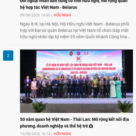
Đối ngoại nhân dân củng cố tình hữu nghị, mở rộng quan
hệ hợp tác Việt Nam - Belarus
09/08/2026 14:00
HỮU NGHỊ
Ngày 8/8, tại Hà Nội, Hội Hữu nghị Việt Nam - Belarus phối
hợp với Đại sứ quán Belarus tại Việt Nam tổ chức Gặp mặt
hữu nghị nhân dịp kỷ niệm 35 năm Quốc khánh Cộng hòa
Belarus. Đại diện hai bên nhấn mạnh vai trò của đối ngoại
nhân dân trong củng cố tình hữu nghị, mở rộng hợp tác thiết
thực và làm sâu sắc quan hệ Đối tác chiến lược Việt Nam -
Belarus.
50 năm quan hệ Việt Nam - Thái Lan: Mở rộng kết nối địa
phương, doanh nghiệp và thế hệ trẻ
10/08/2026 16:14
HỮU NGHỊ