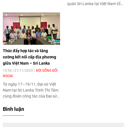
TTXVN tại Nam Á đã có cuộc
quán Sri Lanka tại Việt Nam tổ
trao đổi với ông Dhananath
chức chương trình thăm, làm
Fernando, Giám đốc điều hành
việc của Đại sứ đặc mệnh toàn
Viện Advocata, về ý nghĩa của
quyền Sri Lanka tại Việt Nam
chuyến thăm cũng như triển
Poshitha Perera tại tỉnh Bắc
vọng hợp tác giữa Việt Nam và
Ninh.
Sri Lanka trong giai đoạn tới.
Thúc đẩy hợp tác và tăng
cường kết nối cấp địa phương
giữa Việt Nam – Sri Lanka
15:54 | 21/11/2025
ĐỜI SỐNG ĐỐI
NGOẠI
Từ ngày 17–19/11, Đại sứ Việt
Nam tại Sri Lanka Trịnh Thị Tâm
cùng đoàn công tác của Đại sứ
quán đã có chuyến thăm và làm
việc tại tỉnh Miền Bắc Sri Lanka
Bình luận
nhằm thúc đẩy hợp tác kinh tế –
thương mại, khảo sát tiềm năng
đầu tư và mở rộng kết nối giữa