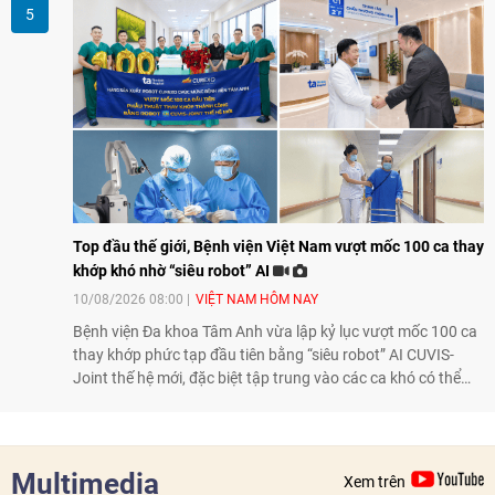
Top đầu thế giới, Bệnh viện Việt Nam vượt mốc 100 ca thay
khớp khó nhờ “siêu robot” AI
10/08/2026 08:00
VIỆT NAM HÔM NAY
Bệnh viện Đa khoa Tâm Anh vừa lập kỷ lục vượt mốc 100 ca
thay khớp phức tạp đầu tiên bằng “siêu robot” AI CUVIS-
Joint thế hệ mới, đặc biệt tập trung vào các ca khó có thể
điều trị tốt bằng kỹ thuật truyền thống hay robot thế hệ cũ,
mở ra cơ hội mới cho nhiều người bệnh đang đối mặt nguy
cơ “tàn phế”.
Multimedia
Xem trên