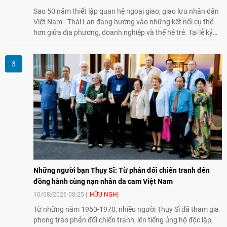
Sau 50 năm thiết lập quan hệ ngoại giao, giao lưu nhân dân
Việt Nam - Thái Lan đang hướng vào những kết nối cụ thể
hơn giữa địa phương, doanh nghiệp và thế hệ trẻ. Tại lễ kỷ
niệm ở Nghệ An, lãnh đạo hai Hội hữu nghị nêu các trọng
tâm cho giai đoạn tới, từ kết nối kinh tế địa phương, doanh
nghiệp vừa và nhỏ đến đổi mới sáng tạo, chuyển đổi số và trí
tuệ nhân tạo (AI).
Những người bạn Thụy Sĩ: Từ phản đối chiến tranh đến
đồng hành cùng nạn nhân da cam Việt Nam
10/08/2026 08:25
HỮU NGHỊ
Từ những năm 1960-1970, nhiều người Thụy Sĩ đã tham gia
phong trào phản đối chiến tranh, lên tiếng ủng hộ độc lập,