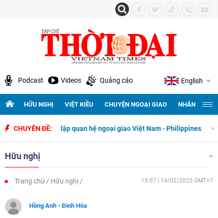
Podcast
Videos
Quảng cáo
English
HỮU NGHỊ
VIỆT KIỀU
CHUYỆN NGOẠI GIAO
NHÂN QUYỀN 
ày thiết lập quan hệ ngoại giao Việt Nam - Philippines
CHUYÊN ĐỀ:
500 ngày đ
Hữu nghị
Trang chủ
Hữu nghị
15:07 | 14/02/2025 GMT+7
Hồng Anh - Đinh Hòa