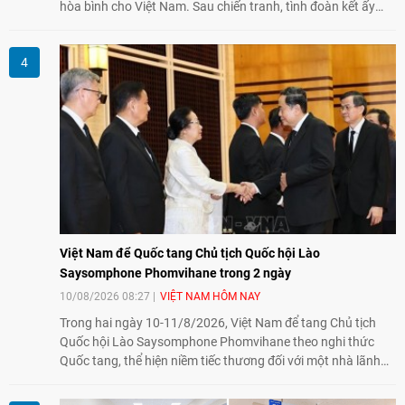
hòa bình cho Việt Nam. Sau chiến tranh, tình đoàn kết ấy
tiếp tục bằng các hoạt động nhân đạo, hỗ trợ cộng đồng và
đồng hành với những người còn chịu hậu quả chiến tranh,
trong đó có các nạn nhân chất độc da cam/dioxin.
Việt Nam để Quốc tang Chủ tịch Quốc hội Lào
Saysomphone Phomvihane trong 2 ngày
10/08/2026 08:27
VIỆT NAM HÔM NAY
Trong hai ngày 10-11/8/2026, Việt Nam để tang Chủ tịch
Quốc hội Lào Saysomphone Phomvihane theo nghi thức
Quốc tang, thể hiện niềm tiếc thương đối với một nhà lãnh
đạo có nhiều đóng góp cho đất nước Lào và quan hệ hữu
nghị vĩ đại, đoàn kết đặc biệt Việt Nam - Lào.