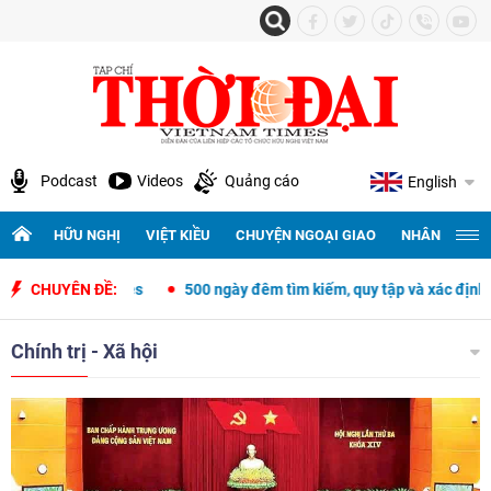
Podcast
Videos
Quảng cáo
English
HỮU NGHỊ
VIỆT KIỀU
CHUYỆN NGOẠI GIAO
NHÂN QUYỀN 
ilippines
CHUYÊN ĐỀ:
500 ngày đêm tìm kiếm, quy tập và xác định danh tính hài 
Chính trị - Xã hội