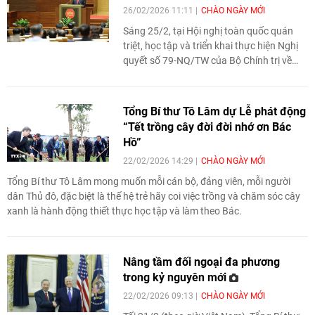
26/02/2026 11:11
CHÀO NGÀY MỚI
Sáng 25/2, tại Hội nghị toàn quốc quán
triệt, học tập và triển khai thực hiện Nghị
quyết số 79-NQ/TW của Bộ Chính trị về
phát triển kinh tế nhà nước và Nghị quyết
về phát triển văn hóa Việt Nam, Tổng Bí
thư Tô Lâm đã có bài phát biểu chỉ đạo
Tổng Bí thư Tô Lâm dự Lễ phát động
quan trọng, nhấn mạnh yêu cầu chuyển
“Tết trồng cây đời đời nhớ ơn Bác
mạnh từ học tập, quán triệt sang tổ chức
Hồ”
thực hiện nghiêm túc, đồng bộ và hiệu
22/02/2026 14:29
CHÀO NGÀY MỚI
quả.
Tổng Bí thư Tô Lâm mong muốn mỗi cán bộ, đảng viên, mỗi người
dân Thủ đô, đặc biệt là thế hệ trẻ hãy coi việc trồng và chăm sóc cây
xanh là hành động thiết thực học tập và làm theo Bác.
Nâng tầm đối ngoại đa phương
trong kỷ nguyên mới
22/02/2026 09:13
CHÀO NGÀY MỚI