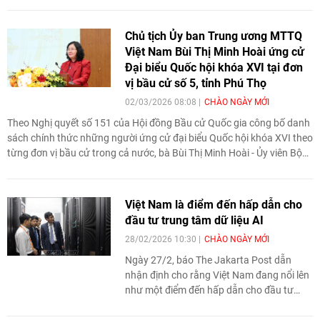
sự lãnh đạo của Đảng Cộng sản Việt Nam.
Chủ tịch Ủy ban Trung ương MTTQ
Việt Nam Bùi Thị Minh Hoài ứng cử
Đại biểu Quốc hội khóa XVI tại đơn
vị bầu cử số 5, tỉnh Phú Thọ
02/03/2026 08:08
CHÀO NGÀY MỚI
Theo Nghị quyết số 151 của Hội đồng Bầu cử Quốc gia công bố danh
sách chính thức những người ứng cử đại biểu Quốc hội khóa XVI theo
từng đơn vị bầu cử trong cả nước, bà Bùi Thị Minh Hoài - Ủy viên Bộ
Chính trị, Bí thư Trung ương Đảng, Bí thư Đảng ủy Mặt trận Tổ quốc,
các đoàn thể Trung ương, Chủ tịch Ủy ban Trung ương Mặt trận Tổ
quốc Việt Nam ứng cử tại đơn vị bầu cử số 5, tỉnh Phú Thọ.
Việt Nam là điểm đến hấp dẫn cho
đầu tư trung tâm dữ liệu AI
28/02/2026 10:30
CHÀO NGÀY MỚI
Ngày 27/2, báo The Jakarta Post dẫn
nhận định cho rằng Việt Nam đang nổi lên
như một điểm đến hấp dẫn cho đầu tư
trung tâm dữ liệu phục vụ trí tuệ nhân tạo