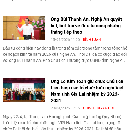
Nam - Trung Quốc thành phố Đà Nẵng nhiệm kỳ 2024-2029.
Ông Bùi Thanh An: Nghệ An quyết
liệt, bứt tốc về đầu tư công những
tháng tiếp theo
15/05/2026 11:00
BÌNH LUẬN
Đầu tư công hiện nay đang là trọng tâm của trọng tâm trong tổng thể
kế hoạch kinh tế năm 2026 của Nghệ An. Thời Đại đã có cuộc trao đổi
với ông Bùi Thanh An, Phó Chủ tịch Thường trực UBND tỉnh Nghệ An
về nội dung này.
Ông Lê Kim Toàn giữ chức Chủ tịch
Liên hiệp các tổ chức hữu nghị Việt
Nam tỉnh Gia Lai nhiệm kỳ 2026-
2031
23/04/2026 17:35
CHÍNH TRỊ - XÃ HỘI
Ngày 22/4, tại Trung tâm Hội nghị tỉnh Gia Lai (phường Quy Nhơn),
Liên hiệp các tổ chức hữu nghị Việt Nam tỉnh Gia Lai long trọng tổ
chức Đại hội đại biểu lần thứ I, nhiệm kỳ 2026-2031. Đại hội đã bầu