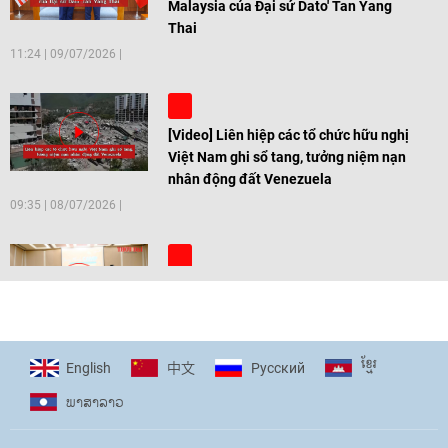
Malaysia của Đại sứ Dato' Tan Yang
Thai
11:24
|
09/07/2026
[Video] Liên hiệp các tổ chức hữu nghị
Việt Nam ghi sổ tang, tưởng niệm nạn
nhân động đất Venezuela
09:35
|
08/07/2026
[Video] Trẻ em Đông Á cùng kiến tạo
giải pháp cho những thách thức chung
17:44
|
27/06/2026
ខ្មែរ
English
Pусский
中文
ພາ​ສາ​ລາວ
[Video] Âm nhạc flamenco gắn kết văn
hoá Việt Nam - Tây Ban Nha