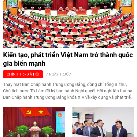
Kiến tạo, phát triển Việt Nam trở thành quốc
gia biển mạnh
CHÍNH TRỊ - XÃ HỘI
7 NGÀY TRƯỚC
Thay mặt Ban Chấp hành Trung ương Đảng, đồng chí Tổng Bí thư,
Chủ tịch nước Tô Lâm đã ký ban hành Nghị quyết Hội nghị lần thứ ba
Ban Chấp hành Trung ương Đảng khóa XIV về xây dựng và phát triển
Việt Nam trở thành quốc gia biển mạnh (Nghị quyết số 20-NQ/TW,
ngày 28/7/2026).