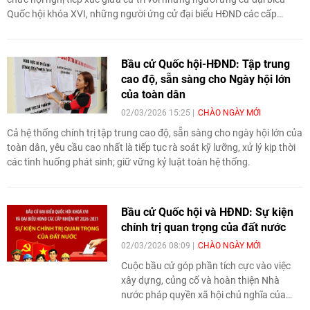
Quốc hội khóa XVI, những người ứng cử đại biểu HĐND các cấp
nhiệm kỳ 2026 -2031.
Bầu cử Quốc hội-HĐND: Tập trung
cao độ, sẵn sàng cho Ngày hội lớn
của toàn dân
02/03/2026 15:25
CHÀO NGÀY MỚI
Cả hệ thống chính trị tập trung cao độ, sẵn sàng cho ngày hội lớn của
toàn dân, yêu cầu cao nhất là tiếp tục rà soát kỹ lưỡng, xử lý kịp thời
các tình huống phát sinh; giữ vững kỷ luật toàn hệ thống.
Bầu cử Quốc hội và HĐND: Sự kiện
chính trị quan trọng của đất nước
02/03/2026 08:09
CHÀO NGÀY MỚI
Cuộc bầu cử góp phần tích cực vào việc
xây dựng, củng cố và hoàn thiện Nhà
nước pháp quyền xã hội chủ nghĩa của
Nhân dân, do Nhân dân, vì Nhân dân, dưới