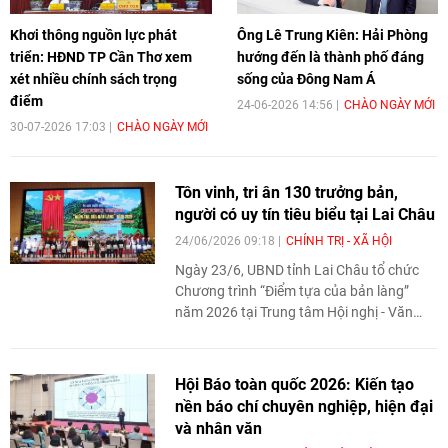
Khơi thông nguồn lực phát
Ông Lê Trung Kiên: Hải Phòng
triển: HĐND TP Cần Thơ xem
hướng đến là thành phố đáng
xét nhiều chính sách trọng
sống của Đông Nam Á
điểm
24-06-2026 14:56
CHÀO NGÀY MỚI
30-07-2026 17:03
CHÀO NGÀY MỚI
Tôn vinh, tri ân 130 trưởng bản,
người có uy tín tiêu biểu tại Lai Châu
24/06/2026 09:18
CHÍNH TRỊ - XÃ HỘI
Ngày 23/6, UBND tỉnh Lai Châu tổ chức
Chương trình “Điểm tựa của bản làng”
năm 2026 tại Trung tâm Hội nghị - Văn
hóa tỉnh. Sự kiện này nhằm tôn vinh, tri ân
130 trưởng bản, người có uy tín - những
“rường cột của biên cương”, “điểm tựa của
Hội Báo toàn quốc 2026: Kiến tạo
bản làng” trong đồng bào dân tộc thiểu số
nền báo chí chuyên nghiệp, hiện đại
của 11 xã biên giới của tỉnh Lai Châu.
và nhân văn