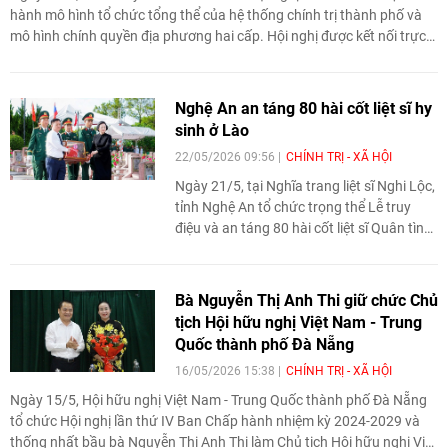
hành mô hình tổ chức tổng thể của hệ thống chính trị thành phố và
mô hình chính quyền địa phương hai cấp. Hội nghị được kết nối trực
tuyến từ điểm cầu Hội trường Thành ủy đến 103 xã, phường trên địa
bàn thành phố.
Nghệ An an táng 80 hài cốt liệt sĩ hy
sinh ở Lào
22/05/2026 09:56
CHÍNH TRỊ - XÃ HỘI
Ngày 21/5, tại Nghĩa trang liệt sĩ Nghi Lộc,
tỉnh Nghệ An tổ chức trọng thể Lễ truy
điệu và an táng 80 hài cốt liệt sĩ Quân tình
nguyện và Chuyên gia Việt Nam đã chiến
đấu, hy sinh vì độc lập tự do của Tổ quốc,
vì nghĩa vụ quốc tế cao cả trên đất nước
Bà Nguyễn Thị Anh Thi giữ chức Chủ
Lào về an nghỉ trong lòng đất mẹ.
tịch Hội hữu nghị Việt Nam - Trung
Quốc thành phố Đà Nẵng
16/05/2026 15:38
CHÍNH TRỊ - XÃ HỘI
Ngày 15/5, Hội hữu nghị Việt Nam - Trung Quốc thành phố Đà Nẵng
tổ chức Hội nghị lần thứ IV Ban Chấp hành nhiệm kỳ 2024-2029 và
thống nhất bầu bà Nguyễn Thị Anh Thi làm Chủ tịch Hội hữu nghị Việt