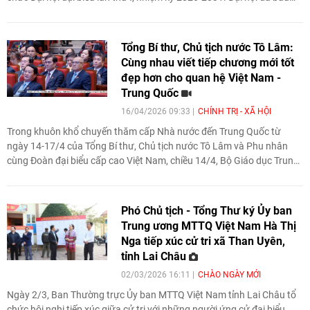
Ban Chấp hành, Ban Thường vụ và Ban Kiểm tra nhiệm kỳ 2026-
2031, ông Lê Kim Toàn được bầu giữ chức Chủ tịch Liên hiệp các tổ
chức hữu nghị Việt Nam tỉnh Gia Lai nhiệm kỳ 2026-2031.
Tổng Bí thư, Chủ tịch nước Tô Lâm:
Cùng nhau viết tiếp chương mới tốt
đẹp hơn cho quan hệ Việt Nam -
Trung Quốc
16/04/2026 09:33
CHÍNH TRỊ - XÃ HỘI
Trong khuôn khổ chuyến thăm cấp Nhà nước đến Trung Quốc từ
ngày 14-17/4 của Tổng Bí thư, Chủ tịch nước Tô Lâm và Phu nhân
cùng Đoàn đại biểu cấp cao Việt Nam, chiều 14/4, Bộ Giáo dục Trung
Quốc phối hợp với Bộ Giáo dục và Đào tạo Việt Nam tổ chức Diễn đàn
hợp tác giáo dục đại học, khoa học công nghệ và đổi mới sáng tạo
Việt Nam - Trung Quốc. Tổng Bí thư, Chủ tịch nước Tô Lâm đã đến dự
Phó Chủ tịch - Tổng Thư ký Ủy ban
và phát biểu chính sách tại Trường Đại học Thanh Hoa.
Trung ương MTTQ Việt Nam Hà Thị
Nga tiếp xúc cử tri xã Than Uyên,
tỉnh Lai Châu
02/03/2026 16:11
CHÀO NGÀY MỚI
Ngày 2/3, Ban Thường trực Ủy ban MTTQ Việt Nam tỉnh Lai Châu tổ
chức hội nghị tiếp xúc giữa cử tri với những người ứng cử đại biểu