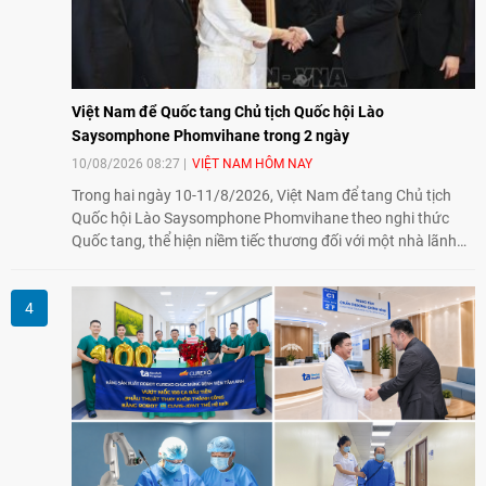
Việt Nam để Quốc tang Chủ tịch Quốc hội Lào
Saysomphone Phomvihane trong 2 ngày
10/08/2026 08:27
VIỆT NAM HÔM NAY
Trong hai ngày 10-11/8/2026, Việt Nam để tang Chủ tịch
Quốc hội Lào Saysomphone Phomvihane theo nghi thức
Quốc tang, thể hiện niềm tiếc thương đối với một nhà lãnh
đạo có nhiều đóng góp cho đất nước Lào và quan hệ hữu
nghị vĩ đại, đoàn kết đặc biệt Việt Nam - Lào.