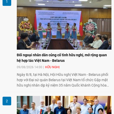
Đối ngoại nhân dân củng cố tình hữu nghị, mở rộng quan
hệ hợp tác Việt Nam - Belarus
09/08/2026 14:00
HỮU NGHỊ
Ngày 8/8, tại Hà Nội, Hội Hữu nghị Việt Nam - Belarus phối
hợp với Đại sứ quán Belarus tại Việt Nam tổ chức Gặp mặt
hữu nghị nhân dịp kỷ niệm 35 năm Quốc khánh Cộng hòa
Belarus. Đại diện hai bên nhấn mạnh vai trò của đối ngoại
nhân dân trong củng cố tình hữu nghị, mở rộng hợp tác thiết
thực và làm sâu sắc quan hệ Đối tác chiến lược Việt Nam -
Belarus.