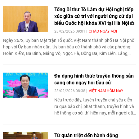
(AI), trong bối cảnh nhu cầu điện toán
đám mây và xử lý dữ liệu quy mô lớn tăng
Tổng Bí thư Tô Lâm dự Hội nghị tiếp
mạnh trên toàn khu vực.
xúc giữa cử tri với người ứng cử đại
biểu Quốc hội khóa XVI tại Hà Nội
28/02/2026 09:01
CHÀO NGÀY MỚI
Ngày 26/2, Ủy ban Mặt trận Tổ quốc Việt Nam thành phố Hà Nội phối
hợp với Ủy ban nhân dân, Ủy ban bầu cử thành phố và các phường:
Hoàn Kiếm, Ba Đình, Giảng Võ, Ngọc Hà, Đống Đa, Kim Liên, Láng,
Văn Miếu - Quốc Tử Giám, Ô Chợ Dừa, Cửa Nam đã tổ chức Hội nghị
tiếp xúc giữa cử tri với người ứng cử đại biểu Quốc hội khóa XVI,
nhiệm kỳ 2026 – 2031, đơn vị bầu cử số 1, thành phố Hà Nội, trình
Đa dạng hình thức truyền thông sẵn
bày chương trình hành động theo luật định.
sàng cho ngày hội bầu cử
28/02/2026 08:38
VIỆT NAM HÔM NAY
Nếu trước đây, tuyên truyền chủ yếu diễn
ra qua báo chí, phát thanh, truyền hình và
hệ thống cơ sở, thì hiện nay, mỗi người dân
đều có thể vừa là người tiếp nhận thông
tin, vừa là người chia sẻ, thậm chí là người
xây dựng thông tin.
Từ quán triệt đến hành động