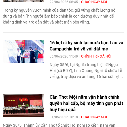
22/06/2026 08:45
CHÀO NGÀY MỚI
Trong kỷ nguyên vươn mình của dân tộc, giữ vững chất lượng nội
dung và bản lĩnh người làm báo chính là con đường duy nhất để
khẳng định vai trò dẫn dắt và phát triển bền vững.
16 liệt sĩ hy sinh tại nước bạn Lào và
Campuchia trở về với đất mẹ
06/06/2026 11:49
CHÍNH TRỊ - XÃ HỘI
Ngày 05/6, tại Nghĩa trang Liệt sĩ Ngọc
Hồi (xã Bờ Y), tỉnh Quảng Ngãi tổ chức Lễ
viếng, truy điệu và an táng 16 hài cốt liệt sĩ
quân tình nguyện và chuyên gia Việt Nam
hy sinh tại nước bạn Lào và Campuchia
trở về với đất mẹ.
Cần Thơ: Một năm vận hành chính
quyền hai cấp, bộ máy tinh gọn phát
huy hiệu quả
31/05/2026 16:18
CHÀO NGÀY MỚI
Ngày 30/5, Thành ủy Cần Thơ tổ chức Hội nghị sơ kết 1 năm vận