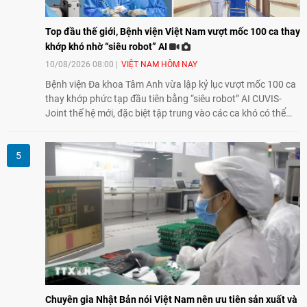
Top đầu thế giới, Bệnh viện Việt Nam vượt mốc 100 ca thay
khớp khó nhờ “siêu robot” AI
10/08/2026 08:00
VIỆT NAM HÔM NAY
Bệnh viện Đa khoa Tâm Anh vừa lập kỷ lục vượt mốc 100 ca
thay khớp phức tạp đầu tiên bằng “siêu robot” AI CUVIS-
Joint thế hệ mới, đặc biệt tập trung vào các ca khó có thể
điều trị tốt bằng kỹ thuật truyền thống hay robot thế hệ cũ,
mở ra cơ hội mới cho nhiều người bệnh đang đối mặt nguy
cơ “tàn phế”.
Chuyên gia Nhật Bản nói Việt Nam nên ưu tiên sản xuất và