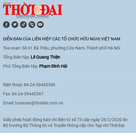
11:10
|
17/06/2026
[Video] Trao tặng Kỷ niệm chương "Vì
hòa bình, hữu nghị giữa các dân tộc"
DIỄN ĐÀN CỦA LIÊN HIỆP CÁC TỔ CHỨC HỮU NGHỊ VIỆT NAM
cho Đại sứ Hungary tại Việt Nam
Tòa soạn: Số 61 Bà Triệu, phường Cửa Nam, Thành phố Hà Nội
17:25
|
13/06/2026
Tổng Biên tập:
Lê Quang Thiện
Phó Tổng Biên tập:
Phạm Đình Hải
[Video] Nhân dân Việt Nam luôn trân
trọng tình cảm của nước Nga
Điện thoại: 84-24-39445396
08:02
|
13/06/2026
Fax: 84-24-39445397
Email:
toasoan@thoidai.com.vn
Video: Cơ hội giao lưu quốc tế cho học
Giấy phép hoạt động báo chí điện tử số 73 cấp ngày 26/2/2020 do
sinh Việt Nam tại trại hè Artek
Bộ trưởng Bộ Thông tin và Truyền thông cấp cho Tạp chí Thời Đại
14:41
|
12/06/2026