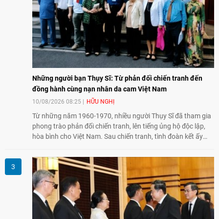
Những người bạn Thụy Sĩ: Từ phản đối chiến tranh đến
đồng hành cùng nạn nhân da cam Việt Nam
10/08/2026 08:25
HỮU NGHỊ
Từ những năm 1960-1970, nhiều người Thụy Sĩ đã tham gia
phong trào phản đối chiến tranh, lên tiếng ủng hộ độc lập,
hòa bình cho Việt Nam. Sau chiến tranh, tình đoàn kết ấy
tiếp tục bằng các hoạt động nhân đạo, hỗ trợ cộng đồng và
đồng hành với những người còn chịu hậu quả chiến tranh,
trong đó có các nạn nhân chất độc da cam/dioxin.