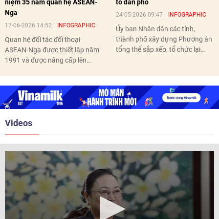
niệm 35 năm quan hệ ASEAN-
tổ dân phố
Nga
24-05-2026 09:47
INFOGRAPHIC
17-06-2026 14:52
INFOGRAPHIC
Ủy ban Nhân dân các tỉnh,
thành phố xây dựng Phương án
Quan hệ đối tác đối thoại
tổng thể sắp xếp, tổ chức lại
ASEAN-Nga được thiết lập năm
thôn, tổ dân phố hoàn thành
1991 và được nâng cấp lên
trước ngày 10/6/2026.
quan hệ Đối tác chiến lược năm
2018. Hai bên đã tổ chức 5 Hội
nghị Cấp cao vào các năm 2005,
2010, 2016, 2018, 2021.
Videos