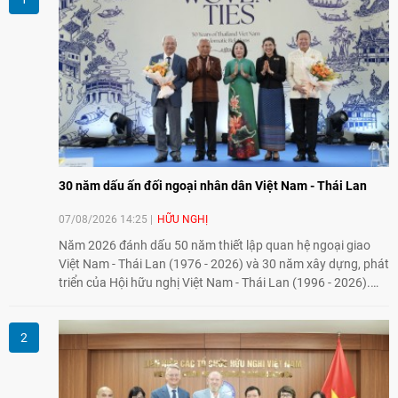
30 năm dấu ấn đối ngoại nhân dân Việt Nam - Thái Lan
07/08/2026 14:25
HỮU NGHỊ
Năm 2026 đánh dấu 50 năm thiết lập quan hệ ngoại giao
Việt Nam - Thái Lan (1976 - 2026) và 30 năm xây dựng, phát
triển của Hội hữu nghị Việt Nam - Thái Lan (1996 - 2026).
Trong dòng chảy quan hệ hai nước, Hội đã kiên trì vun đắp
tình hữu nghị, đồng thời từng bước mở rộng hoạt động từ
giao lưu truyền thống sang kết nối địa phương, doanh
nghiệp, giáo dục, văn hóa và thế hệ trẻ, góp phần tăng
cường sự hiểu biết và hợp tác giữa nhân dân hai nước.