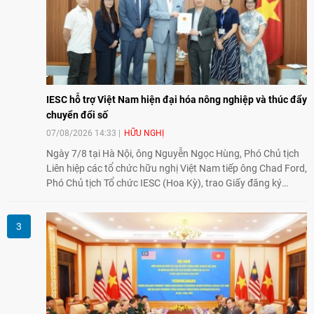
IESC hỗ trợ Việt Nam hiện đại hóa nông nghiệp và thúc đẩy
chuyển đổi số
07/08/2026 14:33
HỮU NGHỊ
Ngày 7/8 tại Hà Nội, ông Nguyễn Ngọc Hùng, Phó Chủ tịch
Liên hiệp các tổ chức hữu nghị Việt Nam tiếp ông Chad Ford,
Phó Chủ tịch Tổ chức IESC (Hoa Kỳ), trao Giấy đăng ký
thành lập Văn phòng Đại diện của IESC tại Việt Nam và trao
đổi về định hướng triển khai Dự án "Mở rộng Thương mại
Nông nghiệp và An toàn thực phẩm Hoa Kỳ - Việt Nam",
hướng tới thúc đẩy chuyển đổi số, hiện đại hóa nông nghiệp
và mở rộng hợp tác phát triển giữa hai nước.