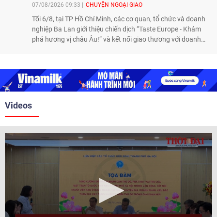
07/08/2026 09:33
CHUYỆN NGOẠI GIAO
Tối 6/8, tại TP Hồ Chí Minh, các cơ quan, tổ chức và doanh
nghiệp Ba Lan giới thiệu chiến dịch “Taste Europe - Khám
phá hương vị châu Âu!” và kết nối giao thương với doanh
nghiệp Việt Nam, qua đó tiếp tục thúc đẩy quảng bá nông
sản, thực phẩm Ba Lan tại thị trường Việt Nam.
Videos