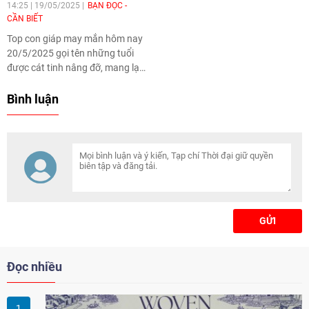
14:25 | 19/05/2025
BẠN ĐỌC -
CẦN BIẾT
Top con giáp may mắn hôm nay
20/5/2025 gọi tên những tuổi
được cát tinh nâng đỡ, mang lại
nhiều khởi sắc trong công việc,
tài chính. Nếu biết tận dụng cơ
Bình luận
hội, bản mệnh sẽ tạo bước tiến
rõ rệt trong sự nghiệp, tình cảm.
GỬI
Đọc nhiều