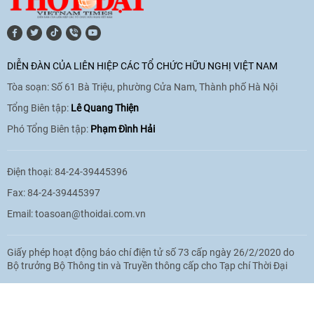
[Video] Trao tặng Kỷ niệm chương "Vì
hòa bình, hữu nghị giữa các dân tộc"
DIỄN ĐÀN CỦA LIÊN HIỆP CÁC TỔ CHỨC HỮU NGHỊ VIỆT NAM
cho Đại sứ Hungary tại Việt Nam
Tòa soạn: Số 61 Bà Triệu, phường Cửa Nam, Thành phố Hà Nội
17:25
|
13/06/2026
Tổng Biên tập:
Lê Quang Thiện
Phó Tổng Biên tập:
Phạm Đình Hải
[Video] Nhân dân Việt Nam luôn trân
trọng tình cảm của nước Nga
Điện thoại: 84-24-39445396
08:02
|
13/06/2026
Fax: 84-24-39445397
Email:
toasoan@thoidai.com.vn
Video: Cơ hội giao lưu quốc tế cho học
Giấy phép hoạt động báo chí điện tử số 73 cấp ngày 26/2/2020 do
sinh Việt Nam tại trại hè Artek
Bộ trưởng Bộ Thông tin và Truyền thông cấp cho Tạp chí Thời Đại
14:41
|
12/06/2026
Based on MasterCMS Ultimate Edition 2024 v2.9