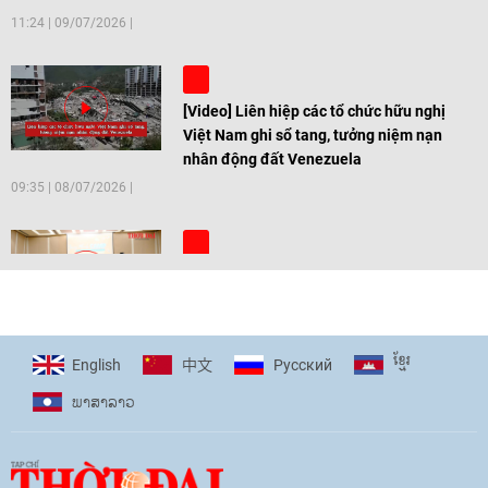
11:24
|
09/07/2026
[Video] Liên hiệp các tổ chức hữu nghị
Việt Nam ghi sổ tang, tưởng niệm nạn
nhân động đất Venezuela
09:35
|
08/07/2026
[Video] Trẻ em Đông Á cùng kiến tạo
giải pháp cho những thách thức chung
17:44
|
27/06/2026
ខ្មែរ
English
Pусский
中文
ພາ​ສາ​ລາວ
[Video] Âm nhạc flamenco gắn kết văn
hoá Việt Nam - Tây Ban Nha
11:10
|
17/06/2026