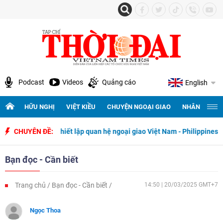
Podcast
Videos
Quảng cáo
English
HỮU NGHỊ
VIỆT KIỀU
CHUYỆN NGOẠI GIAO
NHÂN QUYỀN 
 ngày thiết lập quan hệ ngoại giao Việt Nam - Philippines
CHUYÊN ĐỀ:
500 ng
Bạn đọc - Cần biết
Trang chủ
Bạn đọc - Cần biết
14:50 | 20/03/2025 GMT+7
Ngọc Thoa