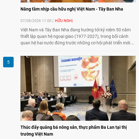
Nâng tầm nhịp cầu hữu nghị Việt Nam - Tây Ban Nha
07/08/2026 11:00
HỮU NGHỊ
Việt Nam và Tây Ban Nha đang hướng tới kỷ niệm 50 năm
thiết lập quan hệ ngoại giao (1977-2027), trong bối cảnh
quan hệ hai nước đứng trước những cơ hội phát triển mới.
Cùng với đối ngoại Đảng và ngoại giao Nhà nước, đối ngoại
nhân dân có vai trò quan trọng trong việc củng cố nền tảng
xã hội, tăng cường hiểu biết, tin cậy và gắn bó giữa nhân
dân hai nước.
Thúc đẩy quảng bá nông sản, thực phẩm Ba Lan tại thị
trường Việt Nam