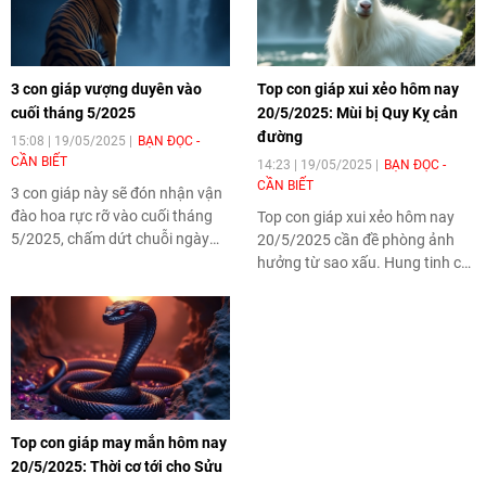
3 con giáp vượng duyên vào
Top con giáp xui xẻo hôm nay
cuối tháng 5/2025
20/5/2025: Mùi bị Quy Kỵ cản
đường
15:08 | 19/05/2025
BẠN ĐỌC -
CẦN BIẾT
14:23 | 19/05/2025
BẠN ĐỌC -
CẦN BIẾT
3 con giáp này sẽ đón nhận vận
đào hoa rực rỡ vào cuối tháng
Top con giáp xui xẻo hôm nay
5/2025, chấm dứt chuỗi ngày
20/5/2025 cần đề phòng ảnh
lận đận trong tình duyên.
hưởng từ sao xấu. Hung tinh có
thể gây rắc rối trong công việc,
mâu thuẫn tình cảm hoặc sức
khỏe giảm sút, khiến ngày mới
trở nên đầy biến động và áp lực
khó lường.
Top con giáp may mắn hôm nay
20/5/2025: Thời cơ tới cho Sửu