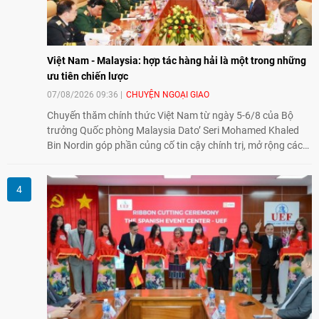
Việt Nam - Malaysia: hợp tác hàng hải là một trong những
ưu tiên chiến lược
07/08/2026 09:36
CHUYỆN NGOẠI GIAO
Chuyến thăm chính thức Việt Nam từ ngày 5-6/8 của Bộ
trưởng Quốc phòng Malaysia Dato’ Seri Mohamed Khaled
Bin Nordin góp phần củng cố tin cậy chính trị, mở rộng các
lĩnh vực hợp tác và thúc đẩy quan hệ quốc phòng Việt Nam -
Malaysia theo hướng ngày càng thực chất.