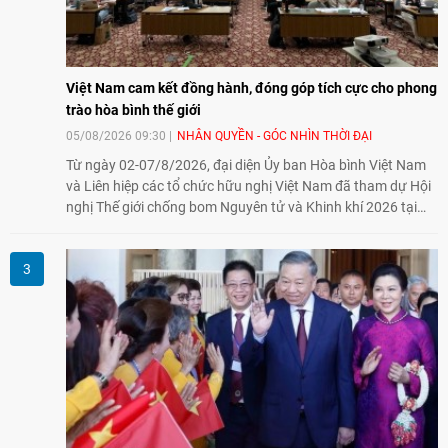
Việt Nam cam kết đồng hành, đóng góp tích cực cho phong
trào hòa bình thế giới
05/08/2026 09:30
NHÂN QUYỀN - GÓC NHÌN THỜI ĐẠI
Từ ngày 02-07/8/2026, đại diện Ủy ban Hòa bình Việt Nam
và Liên hiệp các tổ chức hữu nghị Việt Nam đã tham dự Hội
nghị Thế giới chống bom Nguyên tử và Khinh khí 2026 tại
thành phố Hiroshima, Nhật Bản, tiếp tục khẳng định cam kết
đồng hành cùng với phong trào hoà bình của nhân dân
Nhật Bản và thế giới ủng hộ giải trừ vũ khí hạt nhân của Việt
Nam.