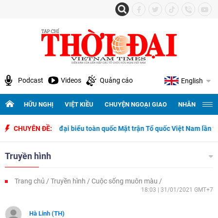
Podcast
Videos
Quảng cáo
English
HỮU NGHỊ
VIỆT KIỀU
CHUYỆN NGOẠI GIAO
NHÂN QUYỀN 
Đại hội đại biểu toàn quốc Mặt trận Tổ quốc Việt Nam lần thứ XI, n
CHUYÊN ĐỀ:
Truyền hình
Trang chủ
Truyền hình
Cuộc sống muôn màu
18:03 | 31/01/2021 GMT+7
Hà Linh (TH)