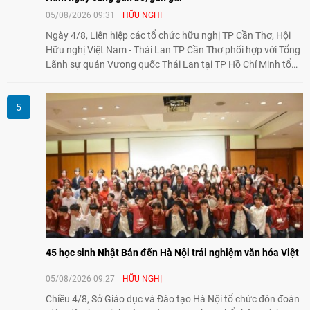
05/08/2026 09:31
HỮU NGHỊ
Ngày 4/8, Liên hiệp các tổ chức hữu nghị TP Cần Thơ, Hội
Hữu nghị Việt Nam - Thái Lan TP Cần Thơ phối hợp với Tổng
Lãnh sự quán Vương quốc Thái Lan tại TP Hồ Chí Minh tổ
chức họp mặt kỷ niệm 50 năm thiết lập quan hệ ngoại giao
Việt Nam - Thái Lan (1976-2026). Tại đây, nhấn mạnh vai trò
của giao lưu nhân dân, Tổng Lãnh sự Thái Lan cho biết các
hoạt động trao đổi về văn hóa, giáo dục, du lịch, ẩm thực,
nghệ thuật và giao lưu thanh niên đã góp phần đưa quan hệ
Thái Lan - Việt Nam ngày càng gắn bó, gần gũi.
45 học sinh Nhật Bản đến Hà Nội trải nghiệm văn hóa Việt
05/08/2026 09:27
HỮU NGHỊ
Chiều 4/8, Sở Giáo dục và Đào tạo Hà Nội tổ chức đón đoàn