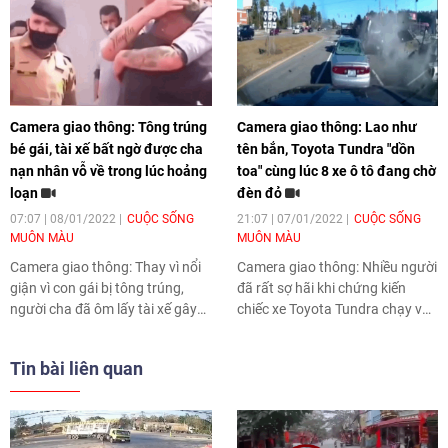
Camera giao thông: Tông trúng
Camera giao thông: Lao như
bé gái, tài xế bất ngờ được cha
tên bắn, Toyota Tundra "dồn
nạn nhân vỗ về trong lúc hoảng
toa" cùng lúc 8 xe ô tô đang chờ
loạn
đèn đỏ
07:07 | 08/01/2022
CUỘC SỐNG
21:07 | 07/01/2022
CUỘC SỐNG
MUÔN MÀU
MUÔN MÀU
Camera giao thông: Thay vì nổi
Camera giao thông: Nhiều người
giận vì con gái bị tông trúng,
đã rất sợ hãi khi chứng kiến
người cha đã ôm lấy tài xế gây
chiếc xe Toyota Tundra chạy với
tai nạn rồi nói rằng anh không
tốc độ cao, bất ngờ tông trúng 8
hề có lỗi trong vụ việc.
chiếc xe đang dừng chờ đèn đỏ.
Tin bài liên quan