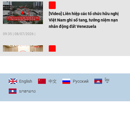
[Video] Liên hiệp các tổ chức hữu nghị
Việt Nam ghi sổ tang, tưởng niệm nạn
nhân động đất Venezuela
09:35
|
08/07/2026
[Video] Trẻ em Đông Á cùng kiến tạo
giải pháp cho những thách thức chung
17:44
|
27/06/2026
ខ្មែរ
English
Pусский
中文
ພາ​ສາ​ລາວ
[Video] Âm nhạc flamenco gắn kết văn
hoá Việt Nam - Tây Ban Nha
11:10
|
17/06/2026