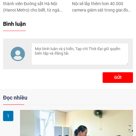
thành viên Đường sắt Hà Nội
Nội sẽ lắp thêm hơn 40.000
(Hanoi Metro) cho biết, từ ngày
camera giám sát trong giai đoạn
21/8-2/9, gần 1,8 triệu lượt
2025-2030 và giai đoạn sau
hành khách đã được vận chuyển
2030; trong đó có hơn 23.700
Bình luận
trên các tuyến đường sắt đô thị
camera phục vụ giám sát đảm
Cát Linh - Hà Đông và Nhổn - Ga
bảo an ninh, trật tự và xử lý vi
Hà Nội.
phạm.
GỬI
Đọc nhiều