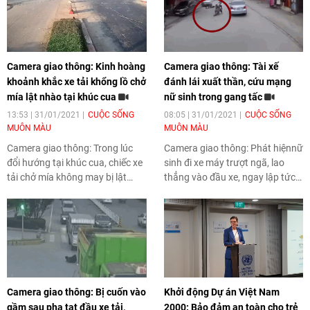
Camera giao thông: Kinh hoàng
Camera giao thông: Tài xế
khoảnh khắc xe tải khổng lồ chở
đánh lái xuất thần, cứu mạng
mía lật nhào tại khúc cua
nữ sinh trong gang tấc
13:53 | 31/01/2021
CUỘC SỐNG
08:05 | 31/01/2021
CUỘC SỐNG
MUÔN MÀU
MUÔN MÀU
Camera giao thông: Trong lúc
Camera giao thông: Phát hiệnnữ
đổi hướng tại khúc cua, chiếc xe
sinh đi xe máy trượt ngã, lao
tải chở mía không may bị lật
thẳng vào đầu xe, ngay lập tức,
nhào đổ ra giữa đường.
tài xế ô tô đã đánh lái sang phải
để tránh tai nạn thảm khốc xảy
ra.
Camera giao thông: Bị cuốn vào
Khởi động Dự án Việt Nam
gầm sau pha tạt đầu xe tải,
2000: Bảo đảm an toàn cho trẻ