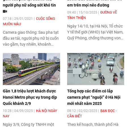
người phụ nữ sống sót khó tin
em trên mọi nẻo đường
09:40 | 15/10/2025
ĐƯỜNG VỀ
TÍNH THIỆN
07:18 | 29/01/2021
CUỘC SỐNG
MUÔN MÀU
Ngày 14/10, tại Hà Nội, Tổ chức
Y tế thế giới (WHO) tại Việt Nam,
Camera giao thông: Sau pha tạt
Quỹ Phòng, chống thương vong
đầu xe tải, người phụ nữ bị cuốn
châu Á (AIP Foundation) đã khởi
vào gầm, tuy nhiên, khoảnh
động Dự án Việt Nam 2000
khắc sau đó đã khiến nhiều
nhằm hỗ trợ Chính phủ Việt
người không khỏi bất ngờ.
Nam tăng cường an toàn giao
thông đường bộ cho trẻ em và
thanh thiếu niên.
Gần 1,8 triệu lượt khách được
Tổng hợp các điểm có lắp
Hanoi Metro phục vụ trong dịp
camera phạt “nguội” ở Hà Nội
Quốc khánh 2/9
mới nhất năm 2025
10:28 | 04/09/2025
HÀ NỘI NGÀY
08:12 | 02/02/2025
BẠN ĐỌC -
NAY
CẦN BIẾT
Ngày 3/9, Công ty TNHH một
Theo kế hoạch, thành phố Hà