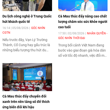
Du lịch công nghệ ở Trung Quốc
Cà Mau thúc đẩy nâng cao chất
hút khách quốc tế
lượng chăm sóc sức khỏe người
cao tuổi
16:14 | 05/08/2026
GÓC NHÌN
CGTN
17:50 | 02/08/2026
NHÂN QUYỀN -
GÓC NHÌN THỜI ĐẠI
Nếu trước đây, Vạn Lý Trường
Thành, Cố Cung hay gấu trúc là
Trong bối cảnh Việt Nam đang
những biểu tượng thu hút du
bước vào giai đoạn già hóa dân
khách quốc tế, thì nay các buổi
số với tốc độ nhanh, việc đổi mới
trình diễn robot, những vụ
mô hình chăm sóc sức khỏe
phóng tên lửa và các trải
người cao tuổi theo hướng toàn
nghiệm công nghệ của Trung
diện, liên tục và lấy người bệnh
Quốc đang trở thành "điểm hẹn"
làm trung tâm đang trở thành
mới.
yêu cầu cấp thiết. Đây cũng là
nội dung trọng tâm của Hội nghị
khoa học "Nâng cao công tác
Cà Mau thúc đẩy chuyển đổi
bảo vệ và chăm sóc sức khỏe
xanh trên nền tảng số để thích
trong giai đoạn già hóa dân số"
ứng biến đổi khí hậu
diễn ra ngày 1/8 tại Trung tâm