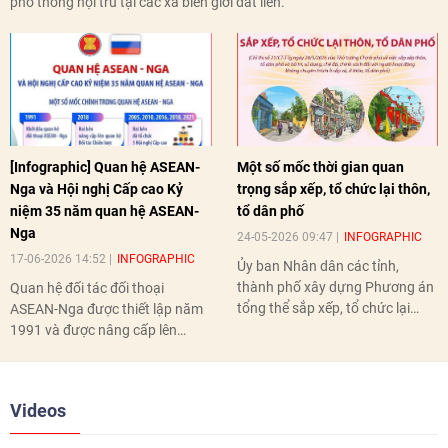
phổ thông nội trú tại các xã biên giới đất liền.
[Infographic] Quan hệ ASEAN-
Một số mốc thời gian quan
Nga và Hội nghị Cấp cao Kỷ
trọng sắp xếp, tổ chức lại thôn,
niệm 35 năm quan hệ ASEAN-
tổ dân phố
Nga
24-05-2026 09:47
INFOGRAPHIC
17-06-2026 14:52
INFOGRAPHIC
Ủy ban Nhân dân các tỉnh,
thành phố xây dựng Phương án
Quan hệ đối tác đối thoại
tổng thể sắp xếp, tổ chức lại
ASEAN-Nga được thiết lập năm
thôn, tổ dân phố hoàn thành
1991 và được nâng cấp lên
trước ngày 10/6/2026.
quan hệ Đối tác chiến lược năm
2018. Hai bên đã tổ chức 5 Hội
nghị Cấp cao vào các năm 2005,
Videos
2010, 2016, 2018, 2021.