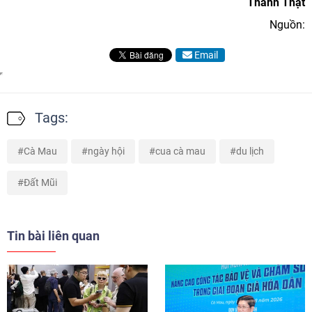
Thành Thật
Nguồn:
Email
Tags:
Cà Mau
ngày hội
cua cà mau
du lịch
Đất Mũi
Tin bài liên quan