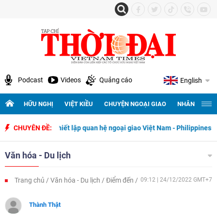
Podcast
Videos
Quảng cáo
English
HỮU NGHỊ
VIỆT KIỀU
CHUYỆN NGOẠI GIAO
NHÂN QUYỀN 
 ngày thiết lập quan hệ ngoại giao Việt Nam - Philippines
CHUYÊN ĐỀ:
500 ngà
Văn hóa - Du lịch
Trang chủ
Văn hóa - Du lịch
Điểm đến
09:12 | 24/12/2022 GMT+7
Thành Thật