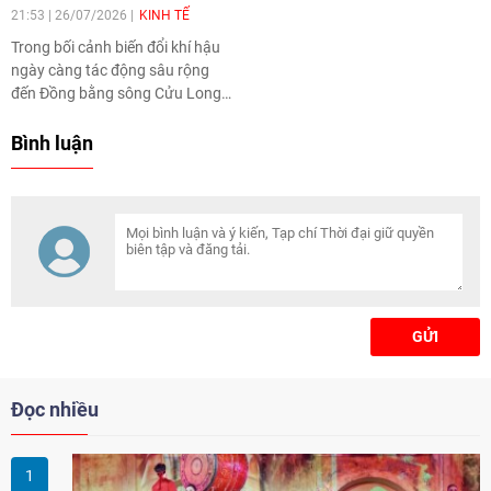
Hội nghị tỉnh Cà Mau (phường
21:53 | 26/07/2026
KINH TẾ
An Xuyên).
Trong bối cảnh biến đổi khí hậu
ngày càng tác động sâu rộng
đến Đồng bằng sông Cửu Long,
tỉnh Cà Mau xác định chuyển đổi
số gắn với chuyển đổi xanh là
Bình luận
định hướng chiến lược nhằm
nâng cao năng lực thích ứng,
phát triển kinh tế tuần hoàn,
giảm phát thải và khai thác hiệu
quả tiềm năng, lợi thế địa
phương.
GỬI
Đọc nhiều