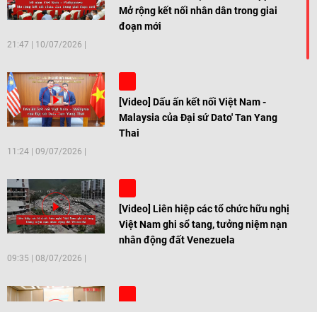
Mở rộng kết nối nhân dân trong giai
đoạn mới
21:47
|
10/07/2026
[Video] Dấu ấn kết nối Việt Nam -
Malaysia của Đại sứ Dato' Tan Yang
Thai
11:24
|
09/07/2026
[Video] Liên hiệp các tổ chức hữu nghị
Việt Nam ghi sổ tang, tưởng niệm nạn
nhân động đất Venezuela
09:35
|
08/07/2026
[Video] Trẻ em Đông Á cùng kiến tạo