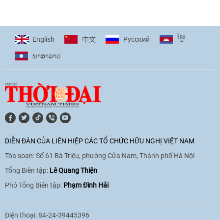
giải pháp cho những thách thức chung
17:44
|
27/06/2026
ខ្មែរ
English
Pусский
中文
ພາ​ສາ​ລາວ
[Video] Âm nhạc flamenco gắn kết văn
hoá Việt Nam - Tây Ban Nha
11:10
|
17/06/2026
[Video] Trao tặng Kỷ niệm chương "Vì
hòa bình, hữu nghị giữa các dân tộc"
DIỄN ĐÀN CỦA LIÊN HIỆP CÁC TỔ CHỨC HỮU NGHỊ VIỆT NAM
cho Đại sứ Hungary tại Việt Nam
Tòa soạn: Số 61 Bà Triệu, phường Cửa Nam, Thành phố Hà Nội
17:25
|
13/06/2026
Tổng Biên tập:
Lê Quang Thiện
Phó Tổng Biên tập:
Phạm Đình Hải
[Video] Nhân dân Việt Nam luôn trân
trọng tình cảm của nước Nga
Điện thoại: 84-24-39445396