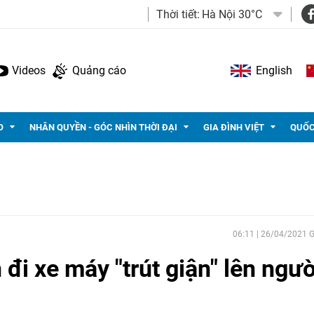
Thời tiết:
Hà Nội 30°C
Videos
Quảng cáo
English
O
NHÂN QUYỀN - GÓC NHÌN THỜI ĐẠI
GIA ĐÌNH VIỆT
QUỐC
06:11 | 26/04/2021
 đi xe máy "trút giận" lên ngườ