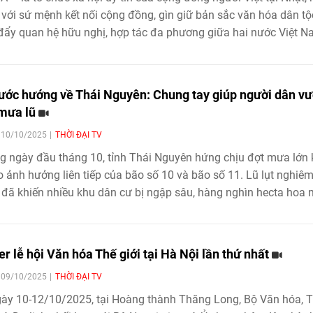
với sứ mệnh kết nối cộng đồng, gìn giữ bản sắc văn hóa dân tộ
đẩy quan hệ hữu nghị, hợp tác đa phương giữa hai nước Việt N
Bản.
ước hướng về Thái Nguyên: Chung tay giúp người dân vư
mưa lũ
| 10/10/2025
THỜI ĐẠI TV
 ngày đầu tháng 10, tỉnh Thái Nguyên hứng chịu đợt mưa lớn 
o ảnh hưởng liên tiếp của bão số 10 và bão số 11. Lũ lụt nghiê
 đã khiến nhiều khu dân cư bị ngập sâu, hàng nghìn hecta hoa
trong nước, gây thiệt hại nặng nề về người và tài sản. Giữa đêm
ũ, hàng trăm lời kêu cứu được đăng tải trên mạng xã hội, phản
trạng nguy cấp của nhiều hộ dân và cho thấy mức độ tàn phá k
er lễ hội Văn hóa Thế giới tại Hà Nội lần thứ nhất
ủa thiên tai.
| 09/10/2025
THỜI ĐẠI TV
ày 10-12/10/2025, tại Hoàng thành Thăng Long, Bộ Văn hóa, 