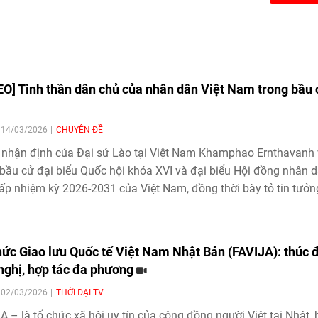
EO] Tinh thần dân chủ của nhân dân Việt Nam trong bầu 
| 14/03/2026
CHUYÊN ĐỀ
 nhận định của Đại sứ Lào tại Việt Nam Khamphao Ernthavanh 
bầu cử đại biểu Quốc hội khóa XVI và đại biểu Hội đồng nhân 
ấp nhiệm kỳ 2026-2031 của Việt Nam, đồng thời bày tỏ tin tưởn
hội khóa mới sẽ tiếp tục góp phần thúc đẩy phát triển đất nước
cường hợp tác nghị viện giữa hai nước.
hức Giao lưu Quốc tế Việt Nam Nhật Bản (FAVIJA): thúc 
nghị, hợp tác đa phương
| 02/03/2026
THỜI ĐẠI TV
A – là tổ chức xã hội uy tín của cộng đồng người Việt tại Nhật, 