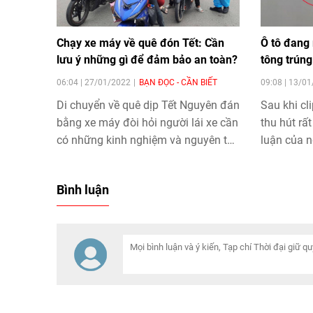
Chạy xe máy về quê đón Tết: Cần
Ô tô đang 
lưu ý những gì để đảm bảo an toàn?
tông trúng
06:04 | 27/01/2022
BẠN ĐỌC - CẦN BIẾT
09:08 | 13/0
Di chuyển về quê dịp Tết Nguyên đán
Sau khi c
bằng xe máy đòi hỏi người lái xe cần
thu hút rấ
có những kinh nghiệm và nguyên tắc
luận của 
nhất định và tùy theo quãng đường
cũng như thời tiết của từng vùng
Bình luận
miền, chủ xe cần điều chỉnh thời gian
xuất phát và tốc độ di chuyển.