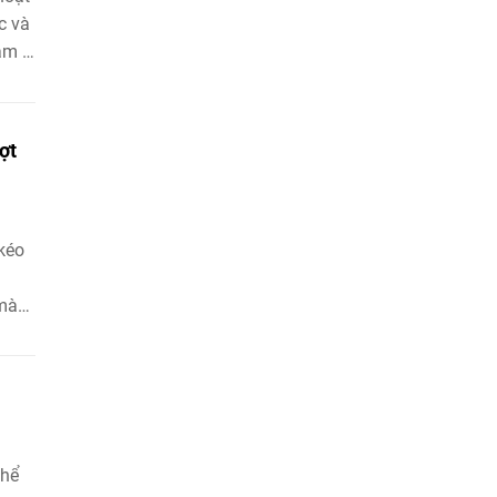
c và
am -
ợt
kéo
m
 màu
 ánh
hốc
Thể