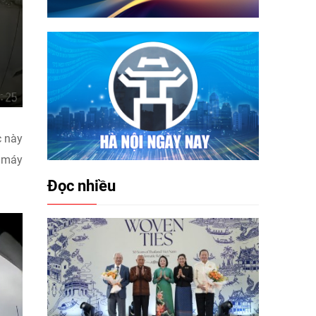
c này
e máy
Đọc nhiều