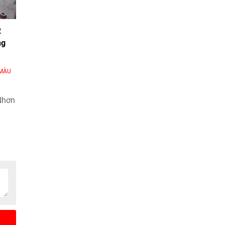
2
ng
MÀU
Nhơn