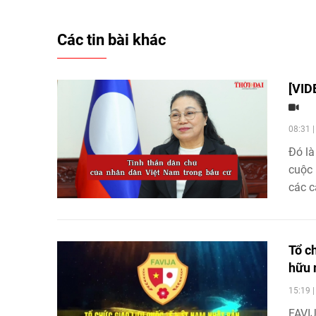
Các tin bài khác
[VID
08:31 
Đó là
cuộc 
các c
Quốc 
tăng 
Tổ c
hữu 
15:19 
FAVIJ