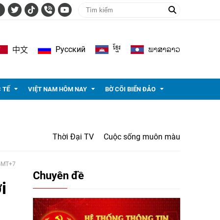
ខ្មែរ
ພາ​ສາ​ລາວ
Pусский
中文
 TẾ
VIỆT NAM HÔM NAY
BỜ CÕI BIỂN ĐẢO
Thời Đại TV
Cuộc sống muôn màu
 GMT+7
Chuyên đề
i