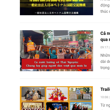
động 
thúc 
Nhật 
Cả n
qua 
09:17 
Những
dài d
trọng
chìm 
mưa l
tình 
Trail
liệt c
10:08 
Từ ng