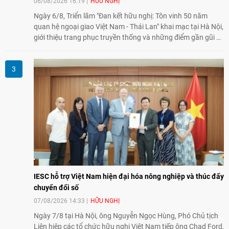
06/08/2026 16:19
HỮU NGHỊ
Ngày 6/8, Triển lãm "Đan kết hữu nghị: Tôn vinh 50 năm
quan hệ ngoại giao Việt Nam - Thái Lan" khai mạc tại Hà Nội,
giới thiệu trang phục truyền thống và những điểm gần gũi về
văn hóa giữa hai nước. Sự kiện cũng nhấn mạnh vai trò của
giao lưu nhân dân trong chặng đường nửa thế kỷ quan hệ
song phương.
IESC hỗ trợ Việt Nam hiện đại hóa nông nghiệp và thúc đẩy
chuyển đổi số
07/08/2026 14:33
HỮU NGHỊ
Ngày 7/8 tại Hà Nội, ông Nguyễn Ngọc Hùng, Phó Chủ tịch
Liên hiệp các tổ chức hữu nghị Việt Nam tiếp ông Chad Ford,