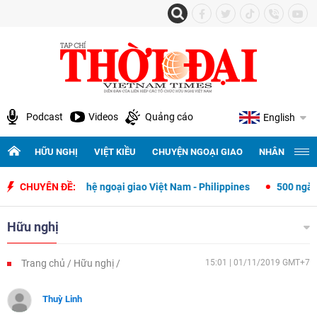
Podcast
Videos
Quảng cáo
English
HỮU NGHỊ
VIỆT KIỀU
CHUYỆN NGOẠI GIAO
NHÂN QUYỀN 
 hệ ngoại giao Việt Nam - Philippines
CHUYÊN ĐỀ:
500 ngày đêm tìm kiếm, quy 
Hữu nghị
Trang chủ
Hữu nghị
15:01 | 01/11/2019 GMT+7
Thuỳ Linh