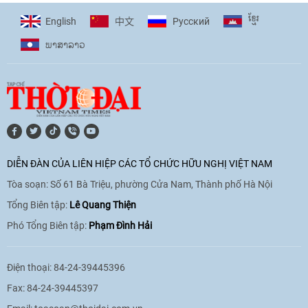
cùng thanh thiếu nhi tiên phong ứng
ខ្មែរ
English
Pусский
中文
phó với biến đổi khí hậu
ພາ​ສາ​ລາວ
17:07
|
09/06/2026
[Video] Lào dành ưu tiên hàng đầu cho
quan hệ với Việt Nam
11:01
|
09/06/2026
DIỄN ĐÀN CỦA LIÊN HIỆP CÁC TỔ CHỨC HỮU NGHỊ VIỆT NAM
Tòa soạn: Số 61 Bà Triệu, phường Cửa Nam, Thành phố Hà Nội
[Video] Doanh nghiệp Hoa Kỳ hỗ trợ
Việt Nam xác định danh tính người mất
Tổng Biên tập:
Lê Quang Thiện
tích trong chiến tranh
Phó Tổng Biên tập:
Phạm Đình Hải
20:38
|
02/06/2026
Điện thoại: 84-24-39445396
Fax: 84-24-39445397