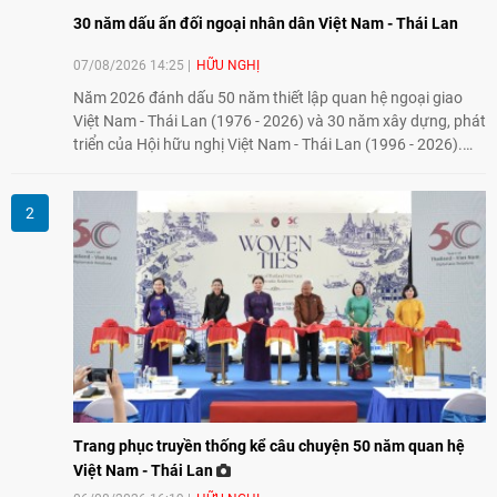
30 năm dấu ấn đối ngoại nhân dân Việt Nam - Thái Lan
07/08/2026 14:25
HỮU NGHỊ
Năm 2026 đánh dấu 50 năm thiết lập quan hệ ngoại giao
Việt Nam - Thái Lan (1976 - 2026) và 30 năm xây dựng, phát
triển của Hội hữu nghị Việt Nam - Thái Lan (1996 - 2026).
Trong dòng chảy quan hệ hai nước, Hội đã kiên trì vun đắp
tình hữu nghị, đồng thời từng bước mở rộng hoạt động từ
giao lưu truyền thống sang kết nối địa phương, doanh
nghiệp, giáo dục, văn hóa và thế hệ trẻ, góp phần tăng
cường sự hiểu biết và hợp tác giữa nhân dân hai nước.
Trang phục truyền thống kể câu chuyện 50 năm quan hệ
Việt Nam - Thái Lan