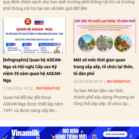
quy định chính sách cho học sinh trường phổ thông nội trú và trường
phổ thông nội trú tại các xã biên giới đất liền.
[Infographic] Quan hệ ASEAN-
Một số mốc thời gian quan
Nga và Hội nghị Cấp cao Kỷ
trọng sắp xếp, tổ chức lại thôn,
niệm 35 năm quan hệ ASEAN-
tổ dân phố
Nga
24-05-2026 09:47
INFOGRAPHIC
17-06-2026 14:52
INFOGRAPHIC
Ủy ban Nhân dân các tỉnh,
thành phố xây dựng Phương án
Quan hệ đối tác đối thoại
tổng thể sắp xếp, tổ chức lại
ASEAN-Nga được thiết lập năm
thôn, tổ dân phố hoàn thành
1991 và được nâng cấp lên
trước ngày 10/6/2026.
quan hệ Đối tác chiến lược năm
2018. Hai bên đã tổ chức 5 Hội
nghị Cấp cao vào các năm 2005,
2010, 2016, 2018, 2021.