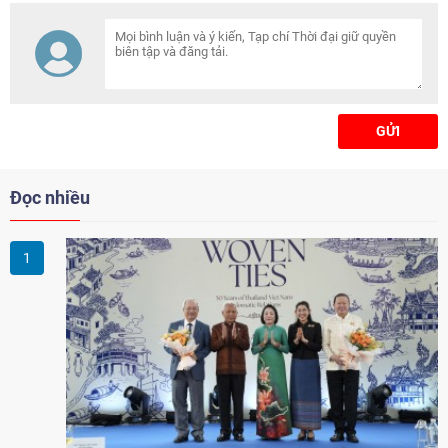
càng chặt chẽ giữa nhân dân
hai nước. Trao đổi với Tạp chí
Thời đại, Đại sứ kỳ vọng hai
nước sẽ tiếp tục làm sâu sắc
hơn quan hệ song phương trên
các lĩnh vực như kinh tế, công
GỬI
nghệ, đổi mới sáng tạo và giao
lưu nhân dân.
Đọc nhiều