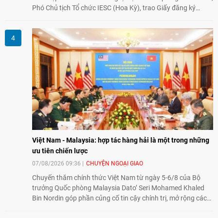
Phó Chủ tịch Tổ chức IESC (Hoa Kỳ), trao Giấy đăng ký
thành lập Văn phòng Đại diện của IESC tại Việt Nam và trao
đổi về định hướng triển khai Dự án "Mở rộng Thương mại
Nông nghiệp và An toàn thực phẩm Hoa Kỳ - Việt Nam",
hướng tới thúc đẩy chuyển đổi số, hiện đại hóa nông nghiệp
và mở rộng hợp tác phát triển giữa hai nước.
Việt Nam - Malaysia: hợp tác hàng hải là một trong những
ưu tiên chiến lược
07/08/2026 09:36
CHUYỆN NGOẠI GIAO
Chuyến thăm chính thức Việt Nam từ ngày 5-6/8 của Bộ
trưởng Quốc phòng Malaysia Dato’ Seri Mohamed Khaled
Bin Nordin góp phần củng cố tin cậy chính trị, mở rộng các
lĩnh vực hợp tác và thúc đẩy quan hệ quốc phòng Việt Nam -