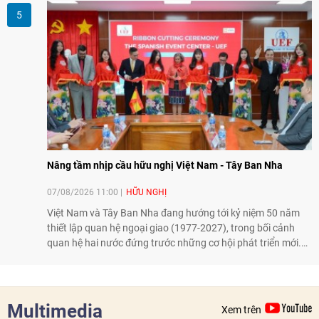
Malaysia theo hướng ngày càng thực chất.
Nâng tầm nhịp cầu hữu nghị Việt Nam - Tây Ban Nha
07/08/2026 11:00
HỮU NGHỊ
Việt Nam và Tây Ban Nha đang hướng tới kỷ niệm 50 năm
thiết lập quan hệ ngoại giao (1977-2027), trong bối cảnh
quan hệ hai nước đứng trước những cơ hội phát triển mới.
Cùng với đối ngoại Đảng và ngoại giao Nhà nước, đối ngoại
nhân dân có vai trò quan trọng trong việc củng cố nền tảng
xã hội, tăng cường hiểu biết, tin cậy và gắn bó giữa nhân
dân hai nước.
Multimedia
Xem trên