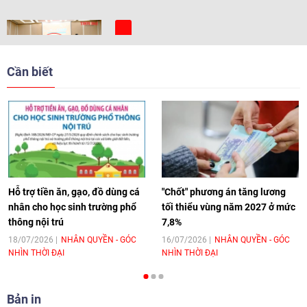
[Video] Trẻ em Đông Á cùng kiến tạo
giải pháp cho những thách thức chung
Cần biết
17:44
|
27/06/2026
[Video] Âm nhạc flamenco gắn kết văn
hoá Việt Nam - Tây Ban Nha
11:10
|
17/06/2026
Hỗ trợ tiền ăn, gạo, đồ dùng cá
"Chốt" phương án tăng lương
nhân cho học sinh trường phổ
tối thiểu vùng năm 2027 ở mức
thông nội trú
7,8%
[Video] Trao tặng Kỷ niệm chương "Vì
hòa bình, hữu nghị giữa các dân tộc"
18/07/2026
NHÂN QUYỀN - GÓC
16/07/2026
NHÂN QUYỀN - GÓC
NHÌN THỜI ĐẠI
NHÌN THỜI ĐẠI
cho Đại sứ Hungary tại Việt Nam
17:25
|
13/06/2026
Bản in