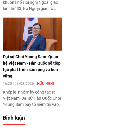
học công nghệ, đổi mới sáng tạo
khuôn khổ Hội nghị Ngoại giao
và công nghiệp văn hóa, tạo
lần thứ 33, Bộ Ngoại giao tổ
thêm động lực tăng trưởng và
chức Phiên họp toàn thể về đối
nâng cao năng lực cạnh tranh
ngoại Đảng và đối ngoại nhân
của Thủ đô.
dân theo hình thức trực tiếp kết
hợp trực tuyến với 34 tỉnh, thành
phố trên cả nước và các Cơ
quan đại diện Việt Nam ở nước
ngoài.
Đại sứ Choi Young Sam: Quan
hệ Việt Nam - Hàn Quốc sẽ tiếp
tục phát triển sâu rộng và bền
vững
16:20 | 03/08/2026
HỮU NGHỊ
Khép lại nhiệm kỳ công tác tại
Việt Nam, Đại sứ Hàn Quốc Choi
Young Sam bày tỏ niềm tin vào
tương lai phát triển sâu rộng và
bền vững của quan hệ Việt Nam
Bình luận
- Hàn Quốc, được vun đắp bởi sự
tin cậy, hợp tác và gắn bó ngày