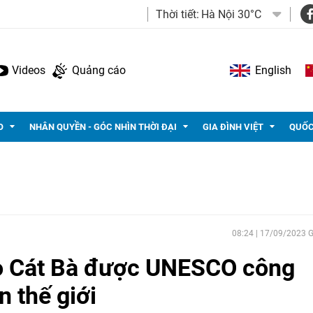
Thời tiết:
Hà Nội 30°C
Videos
Quảng cáo
English
O
NHÂN QUYỀN - GÓC NHÌN THỜI ĐẠI
GIA ĐÌNH VIỆT
QUỐC
08:24 | 17/09/2023
ảo Cát Bà được UNESCO công
n thế giới