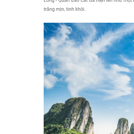
Long - Quần đảo Cát Bà hiện lên như một 
trắng mịn, tinh khôi.