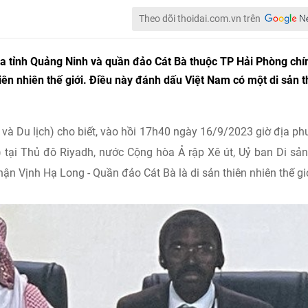
Theo dõi thoidai.com.vn trên
ủa tỉnh Quảng Ninh và quần đảo Cát Bà thuộc TP Hải Phòng chí
ên nhiên thế giới. Điều này đánh dấu Việt Nam có một di sản t
 và Du lịch) cho biết, vào hồi 17h40 ngày 16/9/2023 giờ địa p
 tại Thủ đô Riyadh, nước Cộng hòa Ả rập Xê út, Uỷ ban Di sả
n Vịnh Hạ Long - Quần đảo Cát Bà là di sản thiên nhiên thế giớ