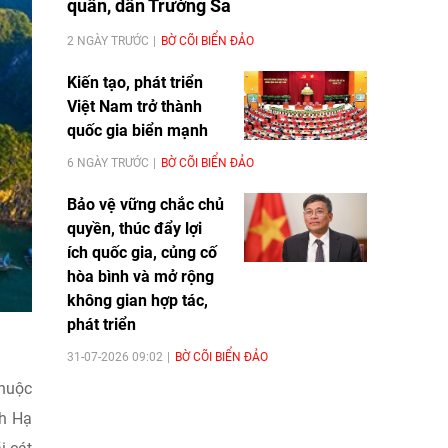
quân, dân Trường Sa
2 NGÀY TRƯỚC
BỜ CÕI BIỂN ĐẢO
Kiến tạo, phát triển
Việt Nam trở thành
quốc gia biển mạnh
6 NGÀY TRƯỚC
BỜ CÕI BIỂN ĐẢO
Bảo vệ vững chắc chủ
quyền, thúc đẩy lợi
ích quốc gia, củng cố
hòa bình và mở rộng
không gian hợp tác,
phát triển
31-07-2026 09:02
BỜ CÕI BIỂN ĐẢO
thuộc
nh Hạ