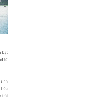
i bật
ét từ
 sinh
g hóa
 trái