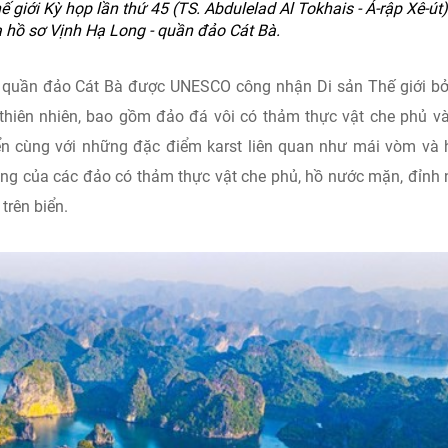
 giới Kỳ họp lần thứ 45 (TS. Abdulelad Al Tokhais - Ả-rập Xê-út
 hồ sơ Vịnh Hạ Long - quần đảo Cát Bà.
 quần đảo Cát Bà được UNESCO công nhận Di sản Thế giới bở
hiên nhiên, bao gồm đảo đá vôi có thảm thực vật che phủ v
iển cùng với những đặc điểm karst liên quan như mái vòm và
ộng của các đảo có thảm thực vật che phủ, hồ nước mặn, đỉnh
trên biển.