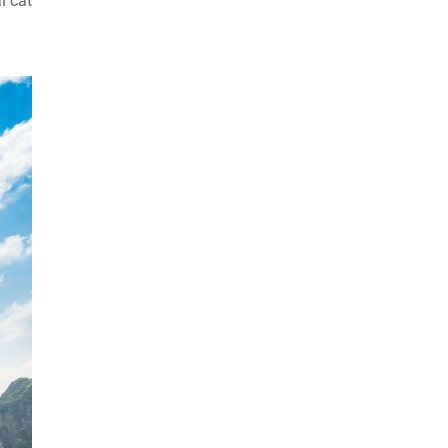
i cát