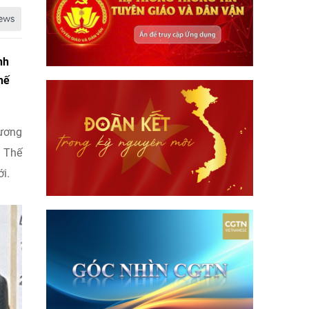
nh
hế
hương
n Thế
i.