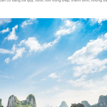
bàn cờ bằng đá quý; nước non trùng điệp, thanh bình; những bã