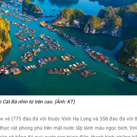
Cát Bà nhìn từ trên cao. (Ảnh: KT)
n vẻ (775 đảo đá vôi thuộc Vịnh Hạ Long và 358 đảo đá vôi 
hực vật phong phú trên mặt nước lấp lánh màu ngọc bích, Vị