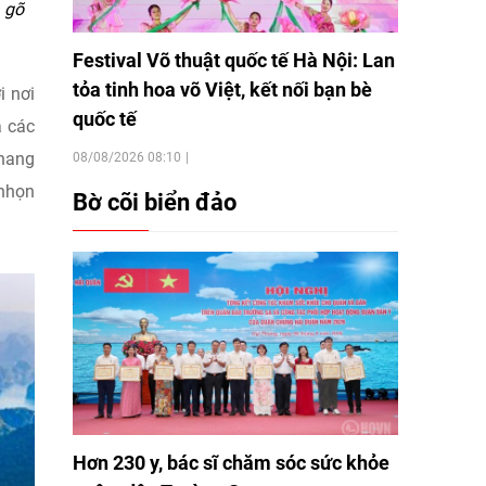
) gõ
Festival Võ thuật quốc tế Hà Nội: Lan
tỏa tinh hoa võ Việt, kết nối bạn bè
i nơi
quốc tế
à các
 hang
08/08/2026 08:10
 nhọn
Bờ cõi biển đảo
Hơn 230 y, bác sĩ chăm sóc sức khỏe