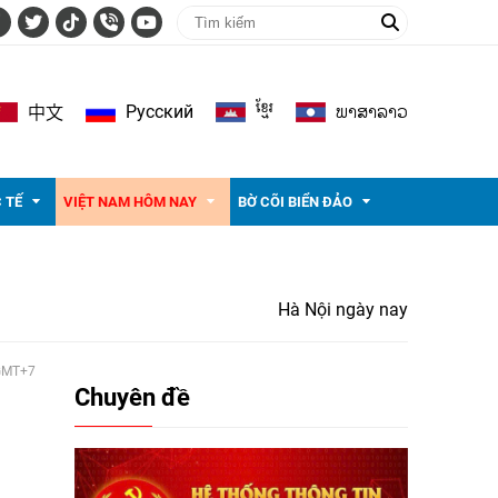
ខ្មែរ
ພາ​ສາ​ລາວ
Pусский
中文
 TẾ
VIỆT NAM HÔM NAY
BỜ CÕI BIỂN ĐẢO
Hà Nội ngày nay
 GMT+7
Chuyên đề