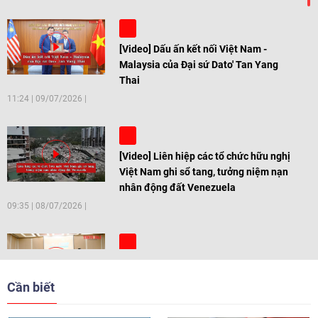
[Video] Dấu ấn kết nối Việt Nam -
Malaysia của Đại sứ Dato' Tan Yang
Thai
11:24
|
09/07/2026
[Video] Liên hiệp các tổ chức hữu nghị
Việt Nam ghi sổ tang, tưởng niệm nạn
nhân động đất Venezuela
09:35
|
08/07/2026
[Video] Trẻ em Đông Á cùng kiến tạo
giải pháp cho những thách thức chung
Cần biết
17:44
|
27/06/2026