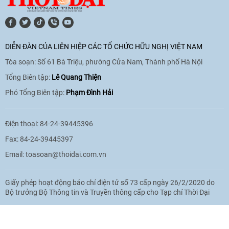
quan hệ với Việt Nam
11:01
|
09/06/2026
DIỄN ĐÀN CỦA LIÊN HIỆP CÁC TỔ CHỨC HỮU NGHỊ VIỆT NAM
Tòa soạn: Số 61 Bà Triệu, phường Cửa Nam, Thành phố Hà Nội
[Video] Doanh nghiệp Hoa Kỳ hỗ trợ
Việt Nam xác định danh tính người mất
Tổng Biên tập:
Lê Quang Thiện
tích trong chiến tranh
Phó Tổng Biên tập:
Phạm Đình Hải
20:38
|
02/06/2026
Điện thoại: 84-24-39445396
Fax: 84-24-39445397
Email:
toasoan@thoidai.com.vn
Giấy phép hoạt động báo chí điện tử số 73 cấp ngày 26/2/2020 do
Bộ trưởng Bộ Thông tin và Truyền thông cấp cho Tạp chí Thời Đại
Based on MasterCMS Ultimate Edition 2024 v2.9