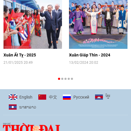
Video: Cơ hội giao lưu quốc tế cho học
sinh Việt Nam tại trại hè Artek
14:41
|
12/06/2026
[Video] Đối ngoại nhân dân Thủ đô
hướng tới kết nối hiệu quả nguồn lực
người Việt Nam ở nước ngoài
Xuân Ất Tỵ - 2025
Xuân Giáp Thìn - 2024
16:58
|
10/06/2026
21/01/2025 20:49
13/02/2024 20:02
[Video] Plan International đồng hành
cùng thanh thiếu nhi tiên phong ứng
ខ្មែរ
English
Pусский
中文
phó với biến đổi khí hậu
ພາ​ສາ​ລາວ
17:07
|
09/06/2026
[Video] Lào dành ưu tiên hàng đầu cho