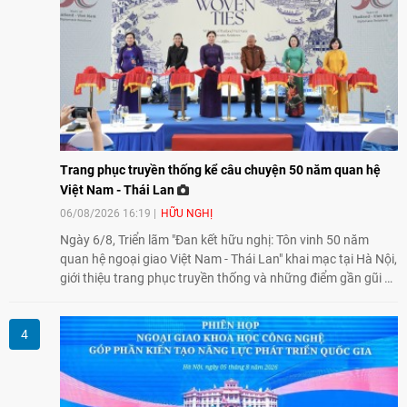
Trang phục truyền thống kể câu chuyện 50 năm quan hệ
Việt Nam - Thái Lan
06/08/2026 16:19
HỮU NGHỊ
Ngày 6/8, Triển lãm "Đan kết hữu nghị: Tôn vinh 50 năm
quan hệ ngoại giao Việt Nam - Thái Lan" khai mạc tại Hà Nội,
giới thiệu trang phục truyền thống và những điểm gần gũi về
văn hóa giữa hai nước. Sự kiện cũng nhấn mạnh vai trò của
giao lưu nhân dân trong chặng đường nửa thế kỷ quan hệ
song phương.