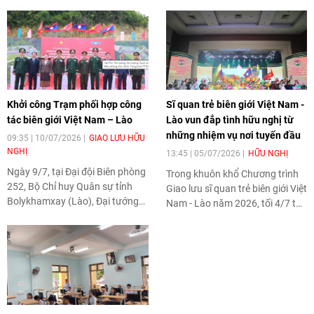
Khởi công Trạm phối hợp công
Sĩ quan trẻ biên giới Việt Nam -
tác biên giới Việt Nam – Lào
Lào vun đắp tình hữu nghị từ
những nhiệm vụ nơi tuyến đầu
09:35 | 10/07/2026
GIAO LƯU HỮU
NGHỊ
13:45 | 05/07/2026
HỮU NGHỊ
Ngày 9/7, tại Đại đội Biên phòng
Trong khuôn khổ Chương trình
252, Bộ Chỉ huy Quân sự tỉnh
Giao lưu sĩ quan trẻ biên giới Việt
Bolykhamxay (Lào), Đại tướng
Nam - Lào năm 2026, tối 4/7 tại
Phan Văn Giang, Ủy viên Bộ
Nghệ An đã diễn ra tọa đàm,
Chính trị, Phó Thủ tướng Chính
giao lưu với chủ đề "Sắt son hữu
phủ, Bộ trưởng Bộ Quốc phòng
nghị - Vững bước tương lai".
Việt Nam và Đại tướng
Chương trình không chỉ là dịp để
Khamliang Outhakaysone, Ủy
sĩ quan trẻ hai nước chia sẻ kinh
viên Bộ Chính trị Đảng Nhân dân
nghiệm công tác mà còn tiếp tục
Cách mạng Lào, Phó Thủ tướng
khẳng định vai trò của thế hệ trẻ