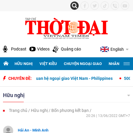
Podcast
Videos
Quảng cáo
English
HỮU NGHỊ
VIỆT KIỀU
CHUYỆN NGOẠI GIAO
NHÂN QUYỀN 
ập quan hệ ngoại giao Việt Nam - Philippines
CHUYÊN ĐỀ:
500 ngày đêm tìm kiế
Hữu nghị
Trang chủ
Hữu nghị
Bốn phương kết bạn
20:26 | 13/06/2022 GMT+7
Hải An - Minh Anh