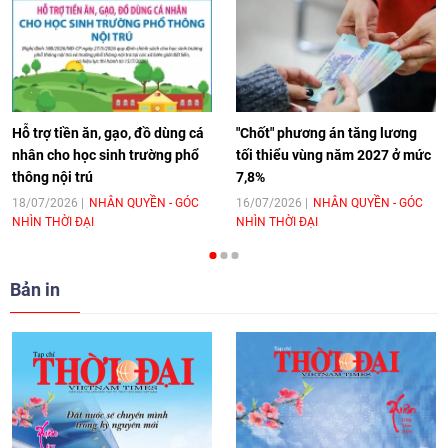
[Video] Âm nhạc flamenco gắn kết văn
hoá Việt Nam - Tây Ban Nha
11:10
|
17/06/2026
Hỗ trợ tiền ăn, gạo, đồ dùng cá
"Chốt" phương án tăng lương
nhân cho học sinh trường phổ
tối thiểu vùng năm 2027 ở mức
thông nội trú
7,8%
[Video] Trao tặng Kỷ niệm chương "Vì
hòa bình, hữu nghị giữa các dân tộc"
18/07/2026
NHÂN QUYỀN - GÓC
16/07/2026
NHÂN QUYỀN - GÓC
NHÌN THỜI ĐẠI
NHÌN THỜI ĐẠI
cho Đại sứ Hungary tại Việt Nam
17:25
|
13/06/2026
Bản in
[Video] Nhân dân Việt Nam luôn trân
trọng tình cảm của nước Nga
08:02
|
13/06/2026