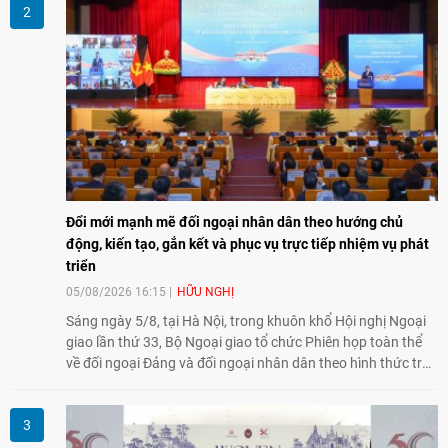
Đổi mới mạnh mẽ đối ngoại nhân dân theo hướng chủ
động, kiến tạo, gắn kết và phục vụ trực tiếp nhiệm vụ phát
triển
05/08/2026 16:15
HỮU NGHỊ
Sáng ngày 5/8, tại Hà Nội, trong khuôn khổ Hội nghị Ngoại
giao lần thứ 33, Bộ Ngoại giao tổ chức Phiên họp toàn thể
về đối ngoại Đảng và đối ngoại nhân dân theo hình thức trực
tiếp kết hợp trực tuyến với 34 tỉnh, thành phố trên cả nước
và các Cơ quan đại diện Việt Nam ở nước ngoài.