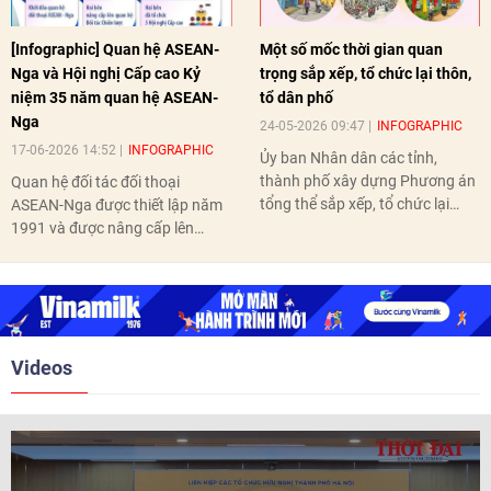
[Infographic] Quan hệ ASEAN-
Một số mốc thời gian quan
Nga và Hội nghị Cấp cao Kỷ
trọng sắp xếp, tổ chức lại thôn,
niệm 35 năm quan hệ ASEAN-
tổ dân phố
Nga
24-05-2026 09:47
INFOGRAPHIC
17-06-2026 14:52
INFOGRAPHIC
Ủy ban Nhân dân các tỉnh,
thành phố xây dựng Phương án
Quan hệ đối tác đối thoại
tổng thể sắp xếp, tổ chức lại
ASEAN-Nga được thiết lập năm
thôn, tổ dân phố hoàn thành
1991 và được nâng cấp lên
trước ngày 10/6/2026.
quan hệ Đối tác chiến lược năm
2018. Hai bên đã tổ chức 5 Hội
nghị Cấp cao vào các năm 2005,
2010, 2016, 2018, 2021.
Videos