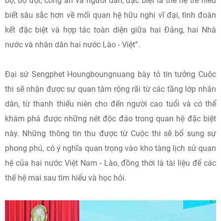
bộ, bộ đội, công an và người dân, đặc biệt là thế hệ trẻ hiểu
biết sâu sắc hơn về mối quan hệ hữu nghị vĩ đại, tình đoàn
kết đặc biệt và hợp tác toàn diện giữa hai Đảng, hai Nhà
nước và nhân dân hai nước Lào - Việt”.
Đại sứ Sengphet Houngboungnuang bày tỏ tin tưởng Cuộc
thi sẽ nhận được sự quan tâm rộng rãi từ các tầng lớp nhân
dân, từ thanh thiếu niên cho đến người cao tuổi và có thể
khám phá được những nét độc đáo trong quan hệ đặc biệt
này. Những thông tin thu được từ Cuộc thi sẽ bổ sung sự
phong phú, có ý nghĩa quan trọng vào kho tàng lịch sử quan
hệ của hai nước Việt Nam - Lào, đồng thời là tài liệu để các
thế hệ mai sau tìm hiểu và học hỏi.