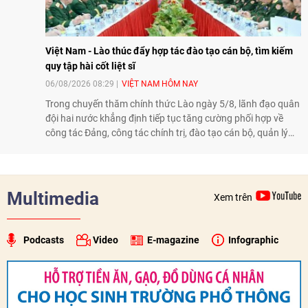
Việt Nam - Lào thúc đẩy hợp tác đào tạo cán bộ, tìm kiếm
quy tập hài cốt liệt sĩ
06/08/2026 08:29
VIỆT NAM HÔM NAY
Trong chuyến thăm chính thức Lào ngày 5/8, lãnh đạo quân
đội hai nước khẳng định tiếp tục tăng cường phối hợp về
công tác Đảng, công tác chính trị, đào tạo cán bộ, quản lý
biên giới và tìm kiếm, quy tập hài cốt liệt sĩ, góp phần làm
sâu sắc hơn quan hệ hữu nghị đặc biệt Việt Nam - Lào.
Multimedia
Xem trên
Podcasts
Video
E-magazine
Infographic