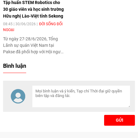
Chính phủ, Bộ trưởng Bộ Quốc
Tập huấn STEM Robotics cho
trong gìn giữ đường biên hòa
phòng Lào đã cùng thực hiện
30 giáo viên và học sinh trường
bình, vun đắp mối quan hệ đoàn
nghi thức khởi công Trạm phối
Hữu nghị Lào-Việt tỉnh Sekong
kết đặc biệt Việt Nam - Lào.
hợp công tác biên giới.
08:45 | 30/06/2026
ĐỜI SỐNG ĐỐI
NGOẠI
Từ ngày 27-28/6/2026, Tổng
Lãnh sự quán Việt Nam tại
Pakse đã phối hợp với Hội người
Việt tỉnh Sekong, trường THPT
Năng khiếu Champasak-Lâm
Bình luận
Đồng (tỉnh Champasak), trường
Hữu nghị Lào-Việt tỉnh Sekong
tổ chức chương trình tập huấn
STEM Robotics cho 30 giáo viên
và học sinh trường Hữu nghị
Lào-Việt tỉnh Sekong.
GỬI