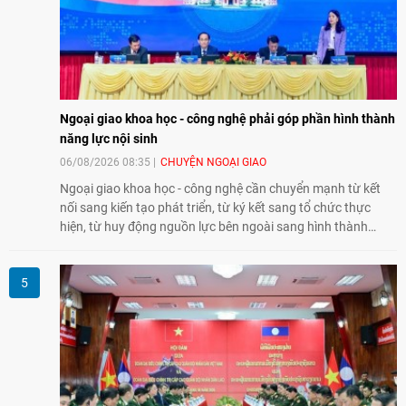
Ngoại giao khoa học - công nghệ phải góp phần hình thành
năng lực nội sinh
06/08/2026 08:35
CHUYỆN NGOẠI GIAO
Ngoại giao khoa học - công nghệ cần chuyển mạnh từ kết
nối sang kiến tạo phát triển, từ ký kết sang tổ chức thực
hiện, từ huy động nguồn lực bên ngoài sang hình thành
năng lực nội sinh, qua đó góp phần đưa khoa học, công
nghệ, đổi mới sáng tạo và chuyển đổi số trở thành động lực
phát triển đất nước.