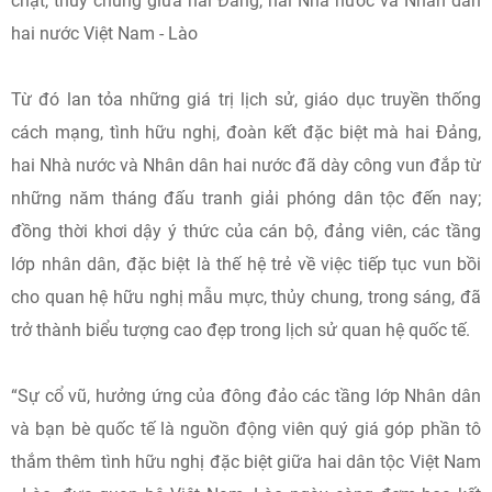
chặt, thủy chung giữa hai Đảng, hai Nhà nước và Nhân dân
hai nước Việt Nam - Lào
Từ đó lan tỏa những giá trị lịch sử, giáo dục truyền thống
cách mạng, tình hữu nghị, đoàn kết đặc biệt mà hai Đảng,
hai Nhà nước và Nhân dân hai nước đã dày công vun đắp từ
những năm tháng đấu tranh giải phóng dân tộc đến nay;
đồng thời khơi dậy ý thức của cán bộ, đảng viên, các tầng
lớp nhân dân, đặc biệt là thế hệ trẻ về việc tiếp tục vun bồi
cho quan hệ hữu nghị mẫu mực, thủy chung, trong sáng, đã
trở thành biểu tượng cao đẹp trong lịch sử quan hệ quốc tế.
“Sự cổ vũ, hưởng ứng của đông đảo các tầng lớp Nhân dân
và bạn bè quốc tế là nguồn động viên quý giá góp phần tô
thắm thêm tình hữu nghị đặc biệt giữa hai dân tộc Việt Nam