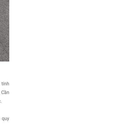
 tính
. Cần
.
o quy