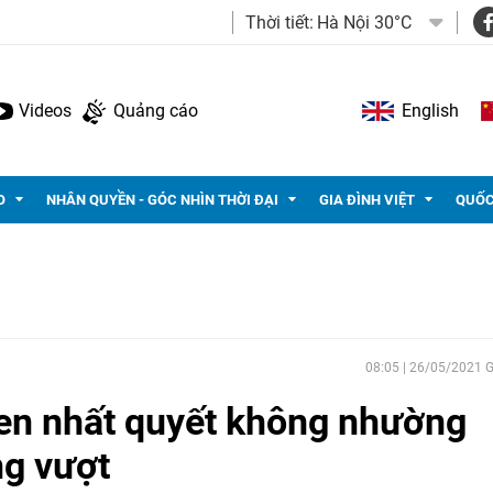
Thời tiết:
Hà Nội 30°C
Videos
Quảng cáo
English
O
NHÂN QUYỀN - GÓC NHÌN THỜI ĐẠI
GIA ĐÌNH VIỆT
QUỐC
08:05 | 26/05/2021
Ben nhất quyết không nhường
g vượt