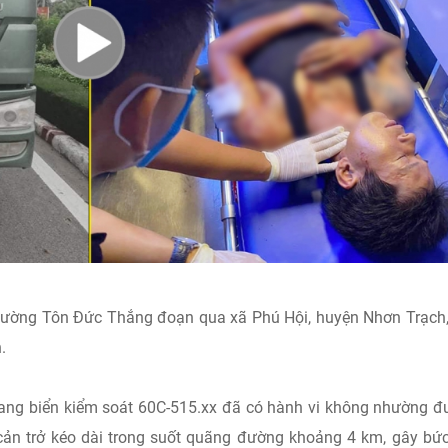
 đường Tôn Đức Thắng đoạn qua xã Phú Hội, huyện Nhơn Trạch,
.
 mang biển kiểm soát 60C-515.xx đã có hành vi không nhường 
cản trở kéo dài trong suốt quãng đường khoảng 4 km, gây bứ