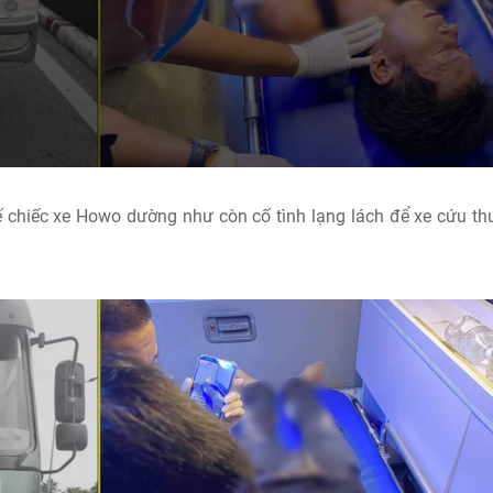
chiếc xe Howo dường như còn cố tình lạng lách để xe cứu t