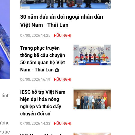
30 năm dấu ấn đối ngoại nhân dân
Việt Nam - Thái Lan
07/08/2026 14:25
HỮU NGHỊ
Trang phục truyền
thống kể câu chuyện
50 năm quan hệ Việt
Nam - Thái Lan
06/08/2026 16:19
HỮU NGHỊ
IESC hỗ trợ Việt Nam
 tỉnh
hiện đại hóa nông
nghiệp và thúc đẩy
chuyển đổi số
đường
07/08/2026 14:33
HỮU NGHỊ
c xúc