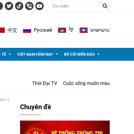
ខ្មែរ
ພາ​ສາ​ລາວ
Pусский
中文
 TẾ
VIỆT NAM HÔM NAY
BỜ CÕI BIỂN ĐẢO
Thời Đại TV
Cuộc sống muôn màu
 GMT+7
Chuyên đề