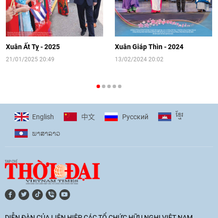
[Video] Đối ngoại nhân dân Thủ đô
hướng tới kết nối hiệu quả nguồn lực
người Việt Nam ở nước ngoài
Xuân Ất Tỵ - 2025
Xuân Giáp Thìn - 2024
16:58
|
10/06/2026
21/01/2025 20:49
13/02/2024 20:02
[Video] Plan International đồng hành
cùng thanh thiếu nhi tiên phong ứng
ខ្មែរ
English
Pусский
中文
phó với biến đổi khí hậu
ພາ​ສາ​ລາວ
17:07
|
09/06/2026
[Video] Lào dành ưu tiên hàng đầu cho
quan hệ với Việt Nam
11:01
|
09/06/2026
DIỄN ĐÀN CỦA LIÊN HIỆP CÁC TỔ CHỨC HỮU NGHỊ VIỆT NAM