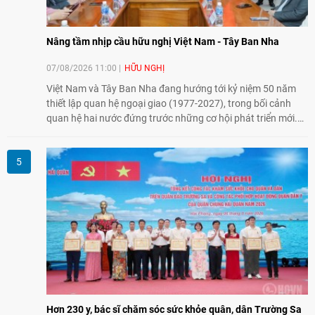
Nâng tầm nhịp cầu hữu nghị Việt Nam - Tây Ban Nha
07/08/2026 11:00
HỮU NGHỊ
Việt Nam và Tây Ban Nha đang hướng tới kỷ niệm 50 năm
thiết lập quan hệ ngoại giao (1977-2027), trong bối cảnh
quan hệ hai nước đứng trước những cơ hội phát triển mới.
Cùng với đối ngoại Đảng và ngoại giao Nhà nước, đối ngoại
nhân dân có vai trò quan trọng trong việc củng cố nền tảng
xã hội, tăng cường hiểu biết, tin cậy và gắn bó giữa nhân
dân hai nước.
Hơn 230 y, bác sĩ chăm sóc sức khỏe quân, dân Trường Sa