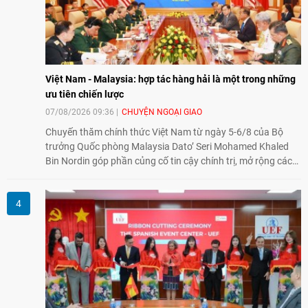
Việt Nam - Malaysia: hợp tác hàng hải là một trong những
ưu tiên chiến lược
07/08/2026 09:36
CHUYỆN NGOẠI GIAO
Chuyến thăm chính thức Việt Nam từ ngày 5-6/8 của Bộ
trưởng Quốc phòng Malaysia Dato’ Seri Mohamed Khaled
Bin Nordin góp phần củng cố tin cậy chính trị, mở rộng các
lĩnh vực hợp tác và thúc đẩy quan hệ quốc phòng Việt Nam -
Malaysia theo hướng ngày càng thực chất.