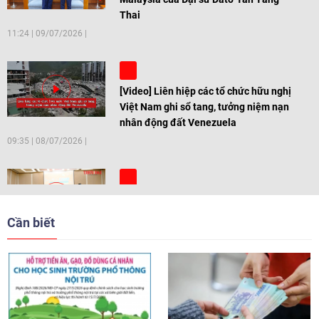
Thai
11:24
|
09/07/2026
[Video] Liên hiệp các tổ chức hữu nghị
Việt Nam ghi sổ tang, tưởng niệm nạn
nhân động đất Venezuela
09:35
|
08/07/2026
[Video] Trẻ em Đông Á cùng kiến tạo
giải pháp cho những thách thức chung
Cần biết
17:44
|
27/06/2026
[Video] Âm nhạc flamenco gắn kết văn
hoá Việt Nam - Tây Ban Nha