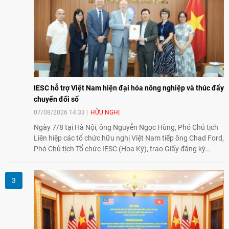
cường sự hiểu biết và hợp tác giữa nhân dân hai nước.
IESC hỗ trợ Việt Nam hiện đại hóa nông nghiệp và thúc đẩy
chuyển đổi số
07/08/2026 14:33
HỮU NGHỊ
Ngày 7/8 tại Hà Nội, ông Nguyễn Ngọc Hùng, Phó Chủ tịch
Liên hiệp các tổ chức hữu nghị Việt Nam tiếp ông Chad Ford,
Phó Chủ tịch Tổ chức IESC (Hoa Kỳ), trao Giấy đăng ký
thành lập Văn phòng Đại diện của IESC tại Việt Nam và trao
đổi về định hướng triển khai Dự án "Mở rộng Thương mại
Nông nghiệp và An toàn thực phẩm Hoa Kỳ - Việt Nam",
hướng tới thúc đẩy chuyển đổi số, hiện đại hóa nông nghiệp
và mở rộng hợp tác phát triển giữa hai nước.