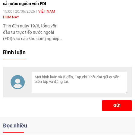
cả nước nguồn vốn FDI
15:00 | 20/06/2026
VIỆT NAM
HÔM NAY
Tính đến ngày 19/6, tổng vốn
đầu tư trực tiếp nước ngoài
(FDI) vào các khu công nghiệp
trên địa bàn tỉnh Thái Nguyên đã
chính thức cán mốc 8 tỷ USD.
Bình luận
Đây là mức thu hút vốn FDI cao
nhất từ trước đến nay, giúp Thái
Nguyên tiếp tục giữ vững vị trí
dẫn đầu cả nước về thu hút đầu
tư nước ngoài trong năm 2026.
GỬI
Đọc nhiều