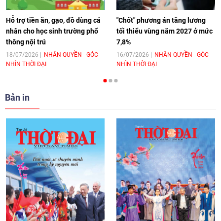
11:10
|
17/06/2026
Hỗ trợ tiền ăn, gạo, đồ dùng cá
"Chốt" phương án tăng lương
nhân cho học sinh trường phổ
tối thiểu vùng năm 2027 ở mức
thông nội trú
7,8%
[Video] Trao tặng Kỷ niệm chương "Vì
hòa bình, hữu nghị giữa các dân tộc"
18/07/2026
NHÂN QUYỀN - GÓC
16/07/2026
NHÂN QUYỀN - GÓC
NHÌN THỜI ĐẠI
NHÌN THỜI ĐẠI
cho Đại sứ Hungary tại Việt Nam
17:25
|
13/06/2026
Bản in
[Video] Nhân dân Việt Nam luôn trân
trọng tình cảm của nước Nga
08:02
|
13/06/2026
Video: Cơ hội giao lưu quốc tế cho học
sinh Việt Nam tại trại hè Artek
14:41
|
12/06/2026