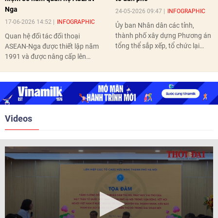
Nga
24-05-2026 09:47
INFOGRAPHIC
17-06-2026 14:52
INFOGRAPHIC
Ủy ban Nhân dân các tỉnh,
thành phố xây dựng Phương án
Quan hệ đối tác đối thoại
tổng thể sắp xếp, tổ chức lại
ASEAN-Nga được thiết lập năm
thôn, tổ dân phố hoàn thành
1991 và được nâng cấp lên
trước ngày 10/6/2026.
quan hệ Đối tác chiến lược năm
2018. Hai bên đã tổ chức 5 Hội
nghị Cấp cao vào các năm 2005,
2010, 2016, 2018, 2021.
Videos