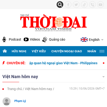
Podcast
Videos
Quảng cáo
English
HỮU NGHỊ
VIỆT KIỀU
CHUYỆN NGOẠI GIAO
NHÂN QUYỀN 
hiết lập quan hệ ngoại giao Việt Nam - Philippines
CHUYÊN ĐỀ:
500 ngày đêm t
Việt Nam hôm nay
Trang chủ
Việt Nam hôm nay
15:29 | 10/06/2026 GMT+7
Phạm Lý