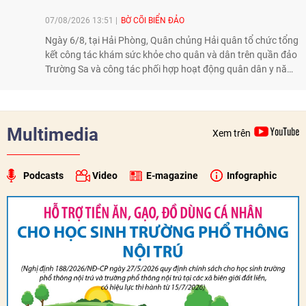
07/08/2026 13:51
BỜ CÕI BIỂN ĐẢO
Ngày 6/8, tại Hải Phòng, Quân chủng Hải quân tổ chức tổng
kết công tác khám sức khỏe cho quân và dân trên quần đảo
Trường Sa và công tác phối hợp hoạt động quân dân y năm
2026. Trong năm, 3 đoàn công tác với hơn 230 bác sĩ, dược
sĩ, điều dưỡng và kỹ thuật viên đã tham gia khám, tư vấn,
cấp thuốc, điều trị cho cán bộ, chiến sĩ và nhân dân trên
quần đảo.
Multimedia
Xem trên
Podcasts
Video
E-magazine
Infographic