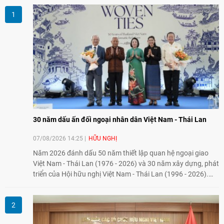
30 năm dấu ấn đối ngoại nhân dân Việt Nam - Thái Lan
07/08/2026 14:25
HỮU NGHỊ
Năm 2026 đánh dấu 50 năm thiết lập quan hệ ngoại giao
Việt Nam - Thái Lan (1976 - 2026) và 30 năm xây dựng, phát
triển của Hội hữu nghị Việt Nam - Thái Lan (1996 - 2026).
Trong dòng chảy quan hệ hai nước, Hội đã kiên trì vun đắp
tình hữu nghị, đồng thời từng bước mở rộng hoạt động từ
giao lưu truyền thống sang kết nối địa phương, doanh
nghiệp, giáo dục, văn hóa và thế hệ trẻ, góp phần tăng