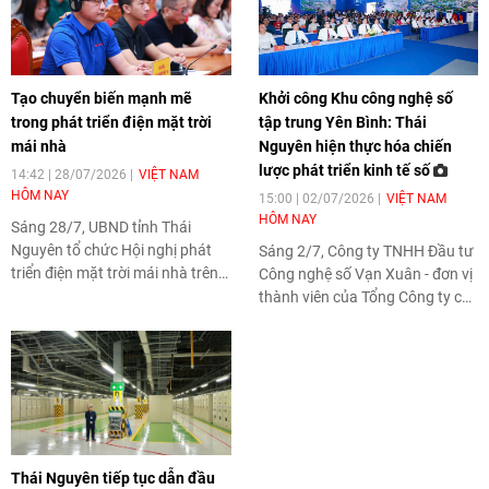
Tạo chuyển biến mạnh mẽ
Khởi công Khu công nghệ số
trong phát triển điện mặt trời
tập trung Yên Bình: Thái
mái nhà
Nguyên hiện thực hóa chiến
lược phát triển kinh tế số
14:42 | 28/07/2026
VIỆT NAM
HÔM NAY
15:00 | 02/07/2026
VIỆT NAM
HÔM NAY
Sáng 28/7, UBND tỉnh Thái
Nguyên tổ chức Hội nghị phát
Sáng 2/7, Công ty TNHH Đầu tư
triển điện mặt trời mái nhà trên
Công nghệ số Vạn Xuân - đơn vị
địa bàn tỉnh, với sự tham dự của
thành viên của Tổng Công ty cổ
đại diện hơn 200 doanh nghiệp
phần Địa ốc Sài Gòn long trọng
trong nước và doanh nghiệp có
tổ chức Lễ khởi công Dự án Khu
vốn đầu tư nước ngoài hoạt
Công nghệ số tập trung Yên
động trong và ngoài các khu
Bình tại phường Vạn Xuân và xã
công nghiệp.
Điềm Thụy.
Thái Nguyên tiếp tục dẫn đầu