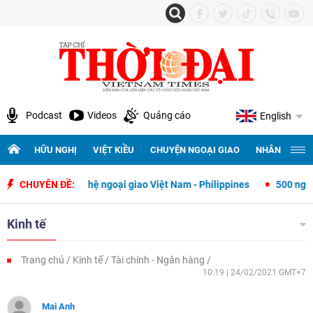
Podcast
Videos
Quảng cáo
English
HỮU NGHỊ
VIỆT KIỀU
CHUYỆN NGOẠI GIAO
NHÂN QUYỀN 
 lập quan hệ ngoại giao Việt Nam - Philippines
CHUYÊN ĐỀ:
500 ngày đêm tìm k
Kinh tế
Trang chủ
Kinh tế
Tài chính - Ngân hàng
10:19 | 24/02/2021 GMT+7
Mai Anh