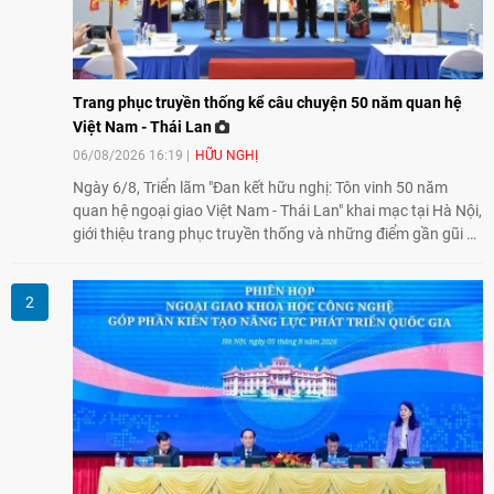
Trang phục truyền thống kể câu chuyện 50 năm quan hệ
Việt Nam - Thái Lan
06/08/2026 16:19
HỮU NGHỊ
Ngày 6/8, Triển lãm "Đan kết hữu nghị: Tôn vinh 50 năm
quan hệ ngoại giao Việt Nam - Thái Lan" khai mạc tại Hà Nội,
giới thiệu trang phục truyền thống và những điểm gần gũi về
văn hóa giữa hai nước. Sự kiện cũng nhấn mạnh vai trò của
giao lưu nhân dân trong chặng đường nửa thế kỷ quan hệ
song phương.