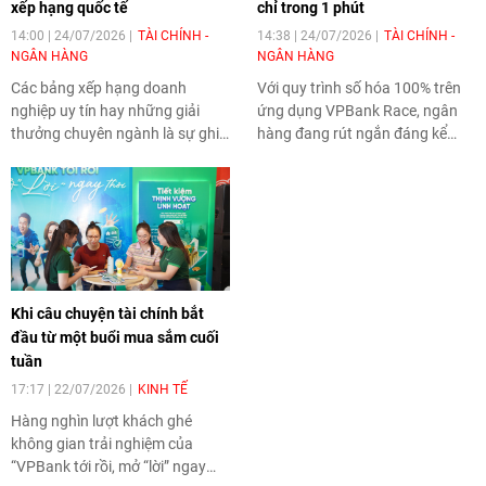
xếp hạng quốc tế
chỉ trong 1 phút
14:00 | 24/07/2026
TÀI CHÍNH -
14:38 | 24/07/2026
TÀI CHÍNH -
NGÂN HÀNG
NGÂN HÀNG
Các bảng xếp hạng doanh
Với quy trình số hóa 100% trên
nghiệp uy tín hay những giải
ứng dụng VPBank Race, ngân
thưởng chuyên ngành là sự ghi
hàng đang rút ngắn đáng kể
nhận của cộng đồng quốc tế đối
thời gian xử lý hồ sơ vay thế
với chiến lược tăng trưởng mạnh
chấp của khách hàng. Với kết
mẽ và vị thế ngày càng cao của
quả phê duyệt sơ bộ chỉ trong
VPBank.
khoảng 1 phút, thay vì chờ đợi
nhiều ngày như trước đây,
VPBank trở thành ngân hàng
tiên phong trên thị trường cung
Khi câu chuyện tài chính bắt
cấp luồng duyệt vay thế chấp
đầu từ một buổi mua sắm cuối
siêu nhanh, mở ra chuẩn mực
tuần
mới về trải nghiệm tài chính hiện
đại.
17:17 | 22/07/2026
KINH TẾ
Hàng nghìn lượt khách ghé
không gian trải nghiệm của
“VPBank tới rồi, mở “lời” ngay