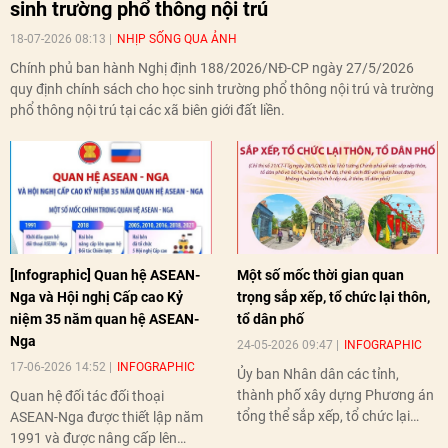
sinh trường phổ thông nội trú
18-07-2026 08:13
NHỊP SỐNG QUA ẢNH
Chính phủ ban hành Nghị định 188/2026/NĐ-CP ngày 27/5/2026
quy định chính sách cho học sinh trường phổ thông nội trú và trường
phổ thông nội trú tại các xã biên giới đất liền.
[Infographic] Quan hệ ASEAN-
Một số mốc thời gian quan
Nga và Hội nghị Cấp cao Kỷ
trọng sắp xếp, tổ chức lại thôn,
niệm 35 năm quan hệ ASEAN-
tổ dân phố
Nga
24-05-2026 09:47
INFOGRAPHIC
17-06-2026 14:52
INFOGRAPHIC
Ủy ban Nhân dân các tỉnh,
thành phố xây dựng Phương án
Quan hệ đối tác đối thoại
tổng thể sắp xếp, tổ chức lại
ASEAN-Nga được thiết lập năm
thôn, tổ dân phố hoàn thành
1991 và được nâng cấp lên