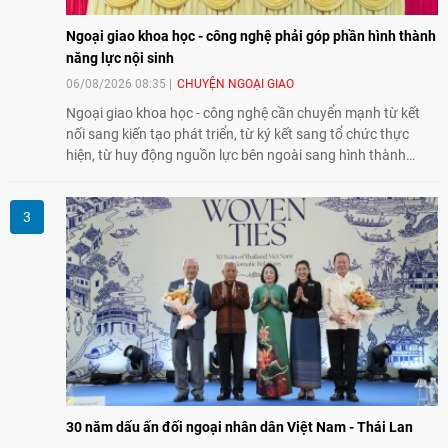
Ngoại giao khoa học - công nghệ phải góp phần hình thành
năng lực nội sinh
06/08/2026 08:35
CHUYỆN NGOẠI GIAO
Ngoại giao khoa học - công nghệ cần chuyển mạnh từ kết
nối sang kiến tạo phát triển, từ ký kết sang tổ chức thực
hiện, từ huy động nguồn lực bên ngoài sang hình thành
năng lực nội sinh, qua đó góp phần đưa khoa học, công
nghệ, đổi mới sáng tạo và chuyển đổi số trở thành động lực
phát triển đất nước.
30 năm dấu ấn đối ngoại nhân dân Việt Nam - Thái Lan