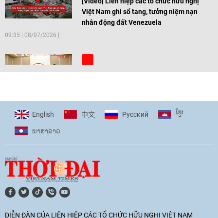
[Video] Liên hiệp các tổ chức hữu nghị
Việt Nam ghi sổ tang, tưởng niệm nạn
nhân động đất Venezuela
09:35
|
08/07/2026
[Video] Trẻ em Đông Á cùng kiến tạo
giải pháp cho những thách thức chung
17:44
|
27/06/2026
ខ្មែរ
English
Pусский
中文
ພາ​ສາ​ລາວ
[Video] Âm nhạc flamenco gắn kết văn
hoá Việt Nam - Tây Ban Nha
11:10
|
17/06/2026
[Video] Trao tặng Kỷ niệm chương "Vì
hòa bình, hữu nghị giữa các dân tộc"
DIỄN ĐÀN CỦA LIÊN HIỆP CÁC TỔ CHỨC HỮU NGHỊ VIỆT NAM