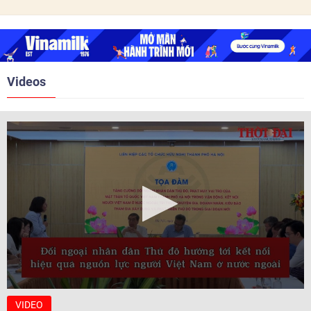
trước ngày 10/6/2026.
quan hệ Đối tác chiến lược năm
2018. Hai bên đã tổ chức 5 Hội
nghị Cấp cao vào các năm 2005,
2010, 2016, 2018, 2021.
Videos
VIDEO