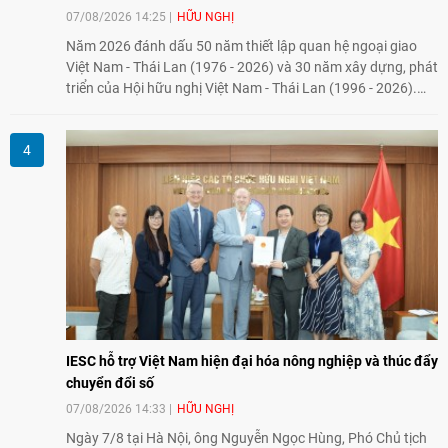
07/08/2026 14:25
HỮU NGHỊ
Năm 2026 đánh dấu 50 năm thiết lập quan hệ ngoại giao
Việt Nam - Thái Lan (1976 - 2026) và 30 năm xây dựng, phát
triển của Hội hữu nghị Việt Nam - Thái Lan (1996 - 2026).
Trong dòng chảy quan hệ hai nước, Hội đã kiên trì vun đắp
tình hữu nghị, đồng thời từng bước mở rộng hoạt động từ
giao lưu truyền thống sang kết nối địa phương, doanh
nghiệp, giáo dục, văn hóa và thế hệ trẻ, góp phần tăng
cường sự hiểu biết và hợp tác giữa nhân dân hai nước.
IESC hỗ trợ Việt Nam hiện đại hóa nông nghiệp và thúc đẩy
chuyển đổi số
07/08/2026 14:33
HỮU NGHỊ
Ngày 7/8 tại Hà Nội, ông Nguyễn Ngọc Hùng, Phó Chủ tịch