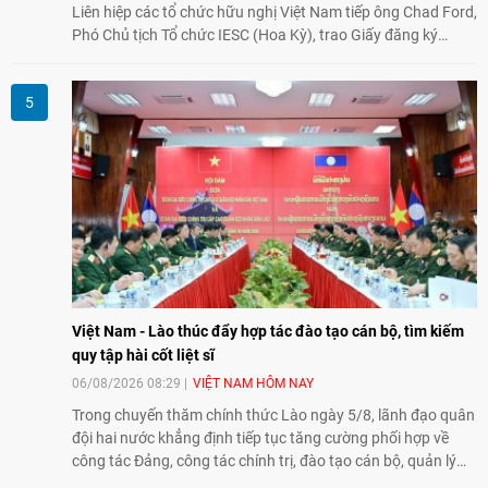
Liên hiệp các tổ chức hữu nghị Việt Nam tiếp ông Chad Ford,
Phó Chủ tịch Tổ chức IESC (Hoa Kỳ), trao Giấy đăng ký
thành lập Văn phòng Đại diện của IESC tại Việt Nam và trao
đổi về định hướng triển khai Dự án "Mở rộng Thương mại
Nông nghiệp và An toàn thực phẩm Hoa Kỳ - Việt Nam",
hướng tới thúc đẩy chuyển đổi số, hiện đại hóa nông nghiệp
và mở rộng hợp tác phát triển giữa hai nước.
Việt Nam - Lào thúc đẩy hợp tác đào tạo cán bộ, tìm kiếm
quy tập hài cốt liệt sĩ
06/08/2026 08:29
VIỆT NAM HÔM NAY
Trong chuyến thăm chính thức Lào ngày 5/8, lãnh đạo quân
đội hai nước khẳng định tiếp tục tăng cường phối hợp về
công tác Đảng, công tác chính trị, đào tạo cán bộ, quản lý
biên giới và tìm kiếm, quy tập hài cốt liệt sĩ, góp phần làm