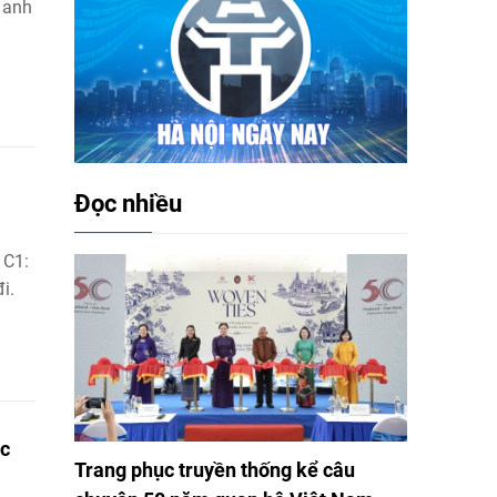
 anh
Đọc nhiều
 C1:
i.
ục
Trang phục truyền thống kể câu