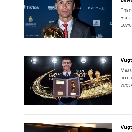
Thắng
Ronal
Lewa
Vượt
Messi
họ cũ
vượt 
Vượt