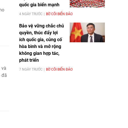
quốc gia biển mạnh
ano
4 NGÀY TRƯỚC
BỜ CÕI BIỂN ĐẢO
Bảo vệ vững chắc chủ
quyền, thúc đẩy lợi
ích quốc gia, củng cố
hòa bình và mở rộng
không gian hợp tác,
phát triển
a và
7 NGÀY TRƯỚC
BỜ CÕI BIỂN ĐẢO
o đã