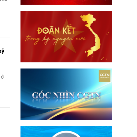
kỷ
1
 ở