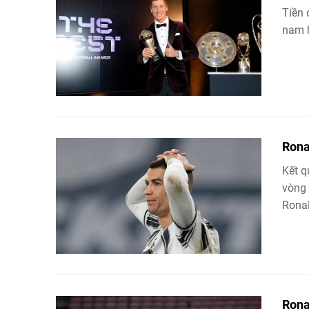
Tiền 
nam h
Rona
Kết q
vòng 
Ronal
Rona