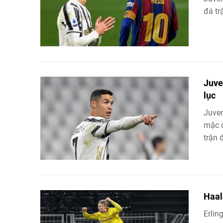
đá tr
Juve
lục
Juve
mặc d
trận 
Haal
Erlin