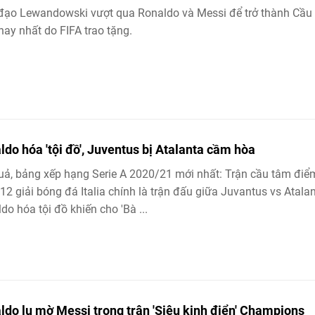
đạo Lewandowski vượt qua Ronaldo và Messi để trở thành Cầu
ay nhất do FIFA trao tặng.
ldo hóa 'tội đồ', Juventus bị Atalanta cầm hòa
uả, bảng xếp hạng Serie A 2020/21 mới nhất: Trận cầu tâm điể
12 giải bóng đá Italia chính là trận đấu giữa Juvantus vs Atalan
do hóa tội đồ khiến cho 'Bà ...
ldo lu mờ Messi trong trận 'Siêu kinh điển' Champions