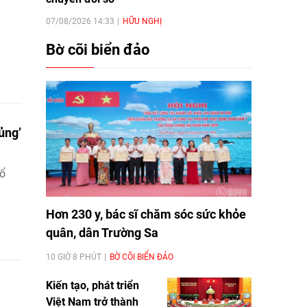
07/08/2026 14:33
HỮU NGHỊ
Bờ cõi biển đảo
ủng’
đổ
Hơn 230 y, bác sĩ chăm sóc sức khỏe
quân, dân Trường Sa
10 GIỜ 8 PHÚT
BỜ CÕI BIỂN ĐẢO
Kiến tạo, phát triển
Việt Nam trở thành