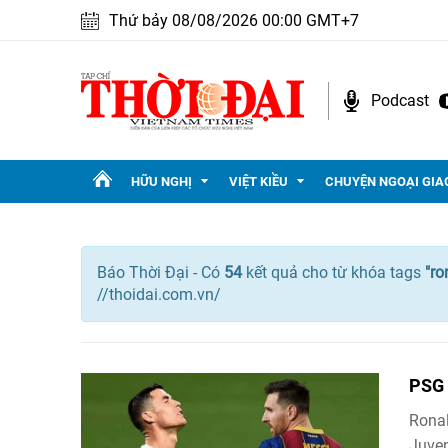
Thứ bảy 08/08/2026 00:00 GMT+7
Podcast
HỮU NGHỊ
VIỆT KIỀU
CHUYỆN NGOẠI GIA
Báo Thời Đại - Có
54
kết quả cho
từ khóa tags
"
ro
//thoidai.com.vn/
PSG 
Ronal
Juven