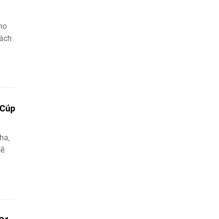
no
hách
 Cúp
ha,
sẽ