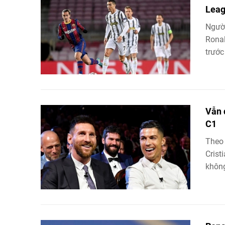
Leag
Người
Ronal
trước
Vẫn 
C1
Theo 
Crist
không