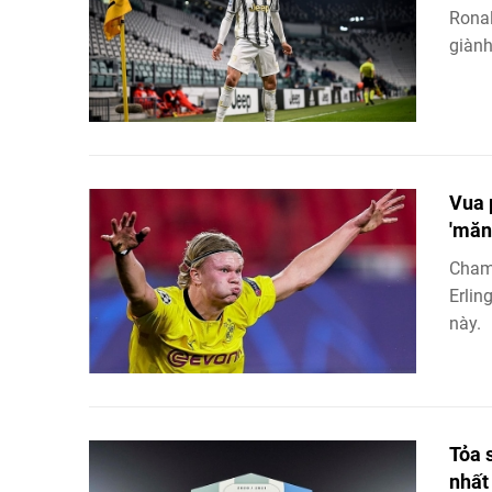
Ronal
giành
Vua 
'măn
Cham
Erlin
này.
Tỏa 
nhất 