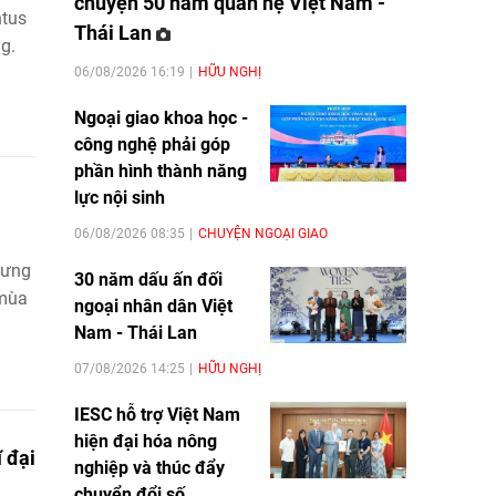
chuyện 50 năm quan hệ Việt Nam -
ntus
Thái Lan
g.
06/08/2026 16:19
HỮU NGHỊ
Ngoại giao khoa học -
công nghệ phải góp
phần hình thành năng
lực nội sinh
06/08/2026 08:35
CHUYỆN NGOẠI GIAO
hưng
30 năm dấu ấn đối
 mùa
ngoại nhân dân Việt
Nam - Thái Lan
07/08/2026 14:25
HỮU NGHỊ
IESC hỗ trợ Việt Nam
hiện đại hóa nông
ĩ đại
nghiệp và thúc đẩy
chuyển đổi số