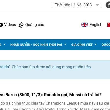
Thời tiết:
Hà Nội 30°C
Videos
Quảng cáo
English
O
NHÂN QUYỀN - GÓC NHÌN THỜI ĐẠI
GIA ĐÌNH VIỆT
QUỐC
naldo"
. Chúc bạn tìm được nội dung mong muốn trên
vs Barca (3h00, 11/3): Ronaldo gọi, Messi có trả lời?
do đã chính thức chia tay Champions League mùa này sau khi
tus bị loại ở vòng 1/8 bởi Porto. Trong khi đó, Messi đêm có th