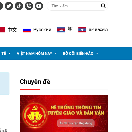
ខ្មែរ
ພາ​ສາ​ລາວ
Pусский
中文
 TẾ
VIỆT NAM HÔM NAY
BỜ CÕI BIỂN ĐẢO
Chuyên đề
ể sẽ