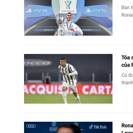
Bàn t
Ronal
Tỏa 
của 
Cú đú
thành
Rona
Lew