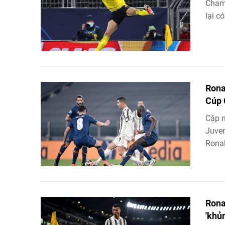
Champ
lại c
Rona
Cúp 
Cập n
Juven
Ronal
Rona
'khủ