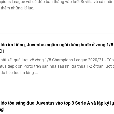
ions League với cú đúp bàn thắng vào lưới Seviila và cá nhân
ó thêm những kỉ lục.
ldo im tiếng, Juventus ngậm ngùi dừng bước ở vòng 1/8
C1
hật kết quả lượt về vòng 1/8 Champions League 2020/21 - Cúp
tus tiếp đón Porto trên sân nhà sau khi đã thua 1-2 ở trận lượt đ
do tiếp tục im lặng ...
ldo tỏa sáng đưa Juventus vào top 3 Serie A và lập kỷ l
ng'