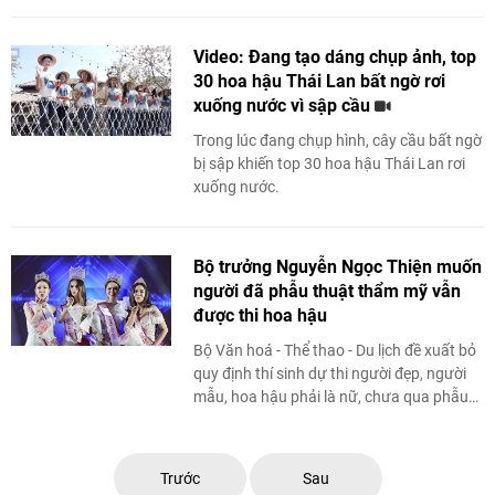
mưu cho Bộ Văn hóa, Thể thao và Du lịch
cấp ...
Video: Đang tạo dáng chụp ảnh, top
30 hoa hậu Thái Lan bất ngờ rơi
xuống nước vì sập cầu
Trong lúc đang chụp hình, cây cầu bất ngờ
bị sập khiến top 30 hoa hậu Thái Lan rơi
xuống nước.
Bộ trưởng Nguyễn Ngọc Thiện muốn
người đã phẫu thuật thẩm mỹ vẫn
được thi hoa hậu
Bộ Văn hoá - Thể thao - Du lịch đề xuất bỏ
quy định thí sinh dự thi người đẹp, người
mẫu, hoa hậu phải là nữ, chưa qua phẫu
thuật trong Dự thảo quy định ...
Trước
Sau