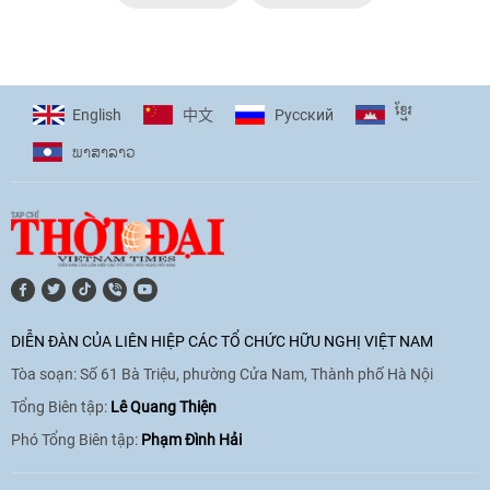
ខ្មែរ
English
Pусский
中文
ພາ​ສາ​ລາວ
DIỄN ĐÀN CỦA LIÊN HIỆP CÁC TỔ CHỨC HỮU NGHỊ VIỆT NAM
Tòa soạn: Số 61 Bà Triệu, phường Cửa Nam, Thành phố Hà Nội
Tổng Biên tập:
Lê Quang Thiện
Phó Tổng Biên tập:
Phạm Đình Hải