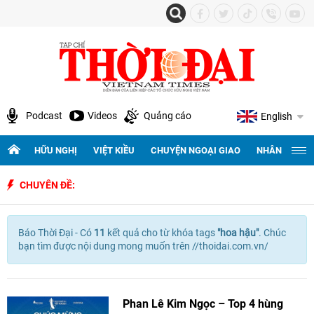
Podcast
Videos
Quảng cáo
English
HỮU NGHỊ
VIỆT KIỀU
CHUYỆN NGOẠI GIAO
NHÂN QUYỀN 
CHUYÊN ĐỀ:
Báo Thời Đại - Có
11
kết quả cho
từ khóa tags
"
hoa hậu"
. Chúc
bạn tìm được nội dung mong muốn trên //thoidai.com.vn/
Phan Lê Kim Ngọc – Top 4 hùng