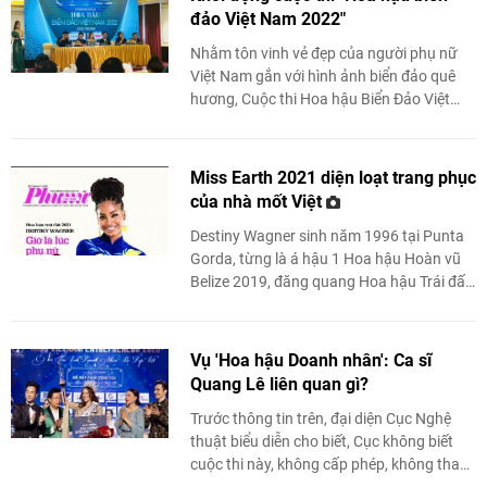
đảo Việt Nam 2022"
Nhằm tôn vinh vẻ đẹp của người phụ nữ
Việt Nam gắn với hình ảnh biển đảo quê
hương, Cuộc thi Hoa hậu Biển Đảo Việt
Nam 2022 lần đầu tiên chính thức khởi
động ...
Miss Earth 2021 diện loạt trang phục
của nhà mốt Việt
Destiny Wagner sinh năm 1996 tại Punta
Gorda, từng là á hậu 1 Hoa hậu Hoàn vũ
Belize 2019, đăng quang Hoa hậu Trái đất
2021. Trong chuyến công tác tại Việt Nam,
cô mặc ...
Vụ 'Hoa hậu Doanh nhân': Ca sĩ
Quang Lê liên quan gì?
Trước thông tin trên, đại diện Cục Nghệ
thuật biểu diễn cho biết, Cục không biết
cuộc thi này, không cấp phép, không tham