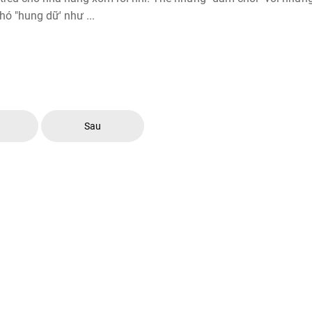
hó "hung dữ' như ...
c
Sau