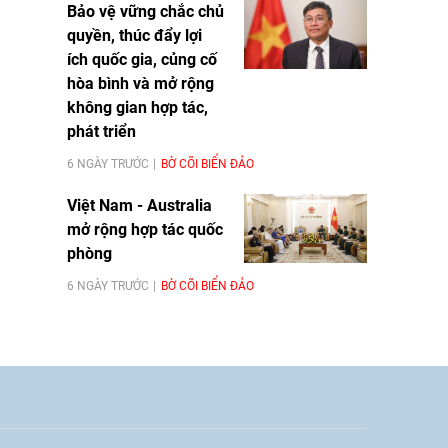
Bảo vệ vững chắc chủ
quyền, thúc đẩy lợi
ích quốc gia, củng cố
hòa bình và mở rộng
không gian hợp tác,
phát triển
6 NGÀY TRƯỚC
BỜ CÕI BIỂN ĐẢO
Việt Nam - Australia
mở rộng hợp tác quốc
phòng
6 NGÀY TRƯỚC
BỜ CÕI BIỂN ĐẢO