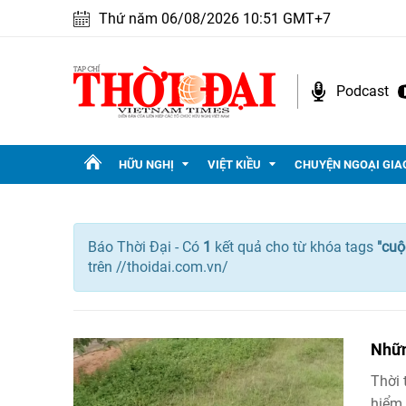
Thứ năm 06/08/2026 10:51 GMT+7
Podcast
HỮU NGHỊ
VIỆT KIỀU
CHUYỆN NGOẠI GIA
Báo Thời Đại - Có
1
kết quả cho
từ khóa tags
"
cuộc
trên //thoidai.com.vn/
Nhữn
Thời 
hiểm 