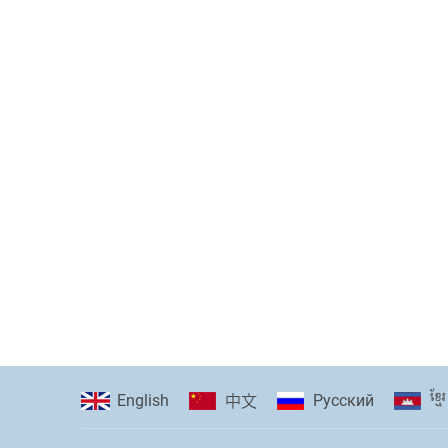
ខ្មែរ
English
Pусский
中文