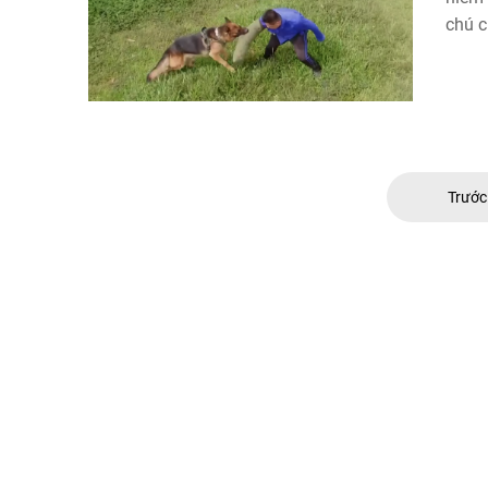
chú c
Trướ