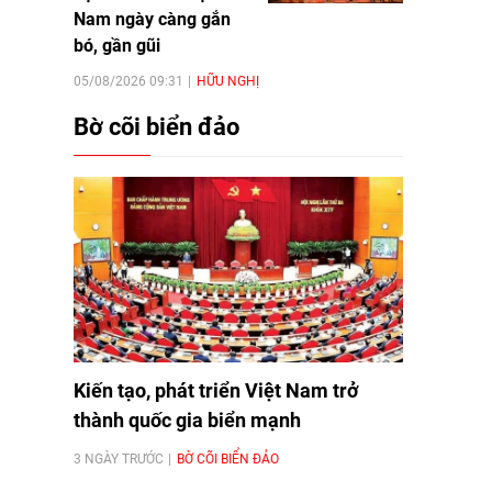
Nam ngày càng gắn
bó, gần gũi
05/08/2026 09:31
HỮU NGHỊ
Bờ cõi biển đảo
Kiến tạo, phát triển Việt Nam trở
thành quốc gia biển mạnh
3 NGÀY TRƯỚC
BỜ CÕI BIỂN ĐẢO