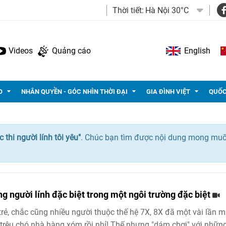
Thời tiết:
Hà Nội 30°C
Videos
Quảng cáo
English
O
NHÂN QUYỀN - GÓC NHÌN THỜI ĐẠI
GIA ĐÌNH VIỆT
QUỐC
 thi người lính tôi yêu"
. Chúc bạn tìm được nội dung mong mu
g người lính đặc biệt trong một ngôi trường đặc biệt
trẻ, chắc cũng nhiều người thuộc thế hệ 7X, 8X đã một vài lần 
trêu chó nhà hàng xóm rồi nhỉ! Thế nhưng "dám chơi" với nhữn