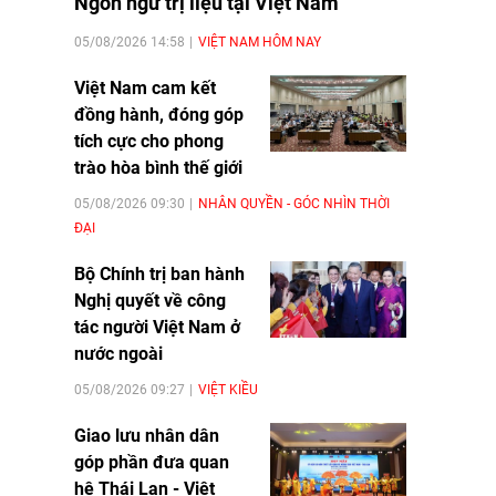
Ngôn ngữ trị liệu tại Việt Nam
05/08/2026 14:58
VIỆT NAM HÔM NAY
Việt Nam cam kết
đồng hành, đóng góp
tích cực cho phong
trào hòa bình thế giới
05/08/2026 09:30
NHÂN QUYỀN - GÓC NHÌN THỜI
ĐẠI
Bộ Chính trị ban hành
Nghị quyết về công
tác người Việt Nam ở
nước ngoài
05/08/2026 09:27
VIỆT KIỀU
Giao lưu nhân dân
góp phần đưa quan
hệ Thái Lan - Việt