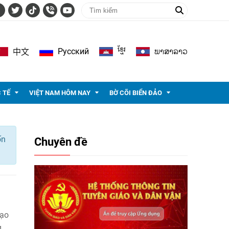
ខ្មែរ
ພາ​ສາ​ລາວ
Pусский
中文
 TẾ
VIỆT NAM HÔM NAY
BỜ CÕI BIỂN ĐẢO
ốn
Chuyên đề
mạo
g