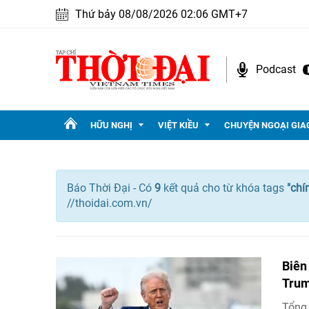
Thứ bảy 08/08/2026 02:06 GMT+7
Podcast
HỮU NGHỊ
VIỆT KIỀU
CHUYỆN NGOẠI GIA
Báo Thời Đại - Có
9
kết quả cho
từ khóa tags
"
chí
//thoidai.com.vn/
Biên
Trum
Tổng 