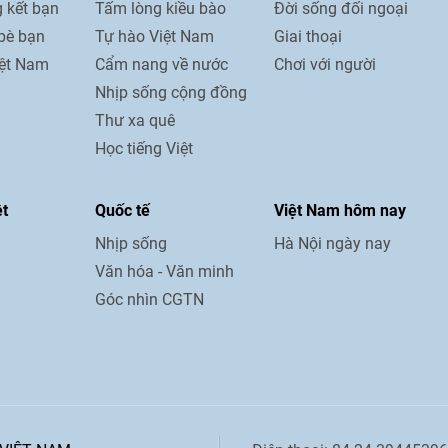
 kết bạn
Tấm lòng kiều bào
Đời sống đối ngoại
bè bạn
Tự hào Việt Nam
Giai thoại
iệt Nam
Cẩm nang về nước
Chơi với người
Nhịp sống cộng đồng
Thư xa quê
Học tiếng Việt
ệt
Quốc tế
Việt Nam hôm nay
Nhịp sống
Hà Nội ngày nay
Văn hóa - Văn minh
Góc nhìn CGTN