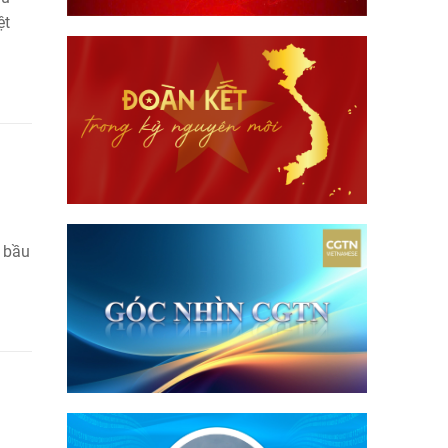
ệt
c bầu