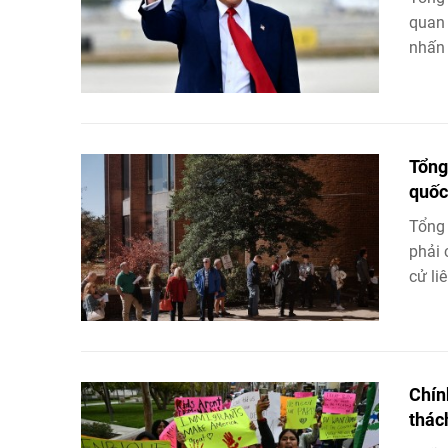
quan 
nhấn 
Tổng
quốc
Tổng 
phải 
cử li
Chín
thác