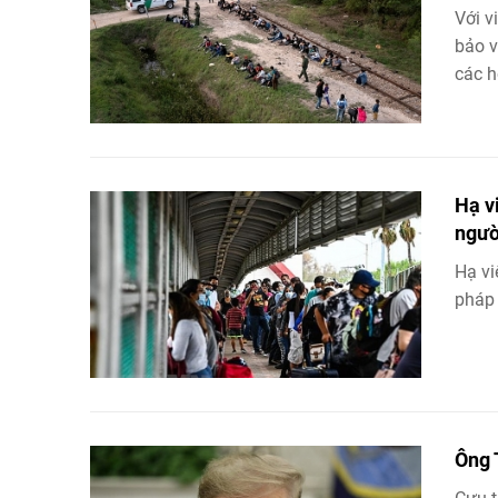
Với v
bảo v
các ho
Hạ v
ngườ
Hạ vi
pháp 
Ông 