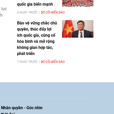
quốc gia biển mạnh
 lực
4 NGÀY TRƯỚC
BỜ CÕI BIỂN ĐẢO
nh
Bảo vệ vững chắc chủ
quyền, thúc đẩy lợi
ích quốc gia, củng cố
hòa bình và mở rộng
không gian hợp tác,
phát triển
7 NGÀY TRƯỚC
BỜ CÕI BIỂN ĐẢO
Nhân quyền - Góc nhìn