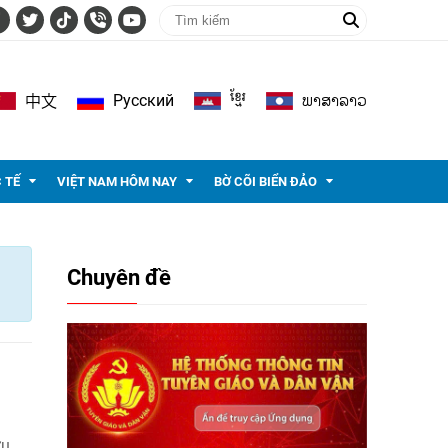
ខ្មែរ
ພາ​ສາ​ລາວ
Pусский
中文
 TẾ
VIỆT NAM HÔM NAY
BỜ CÕI BIỂN ĐẢO
Chuyên đề
ựu