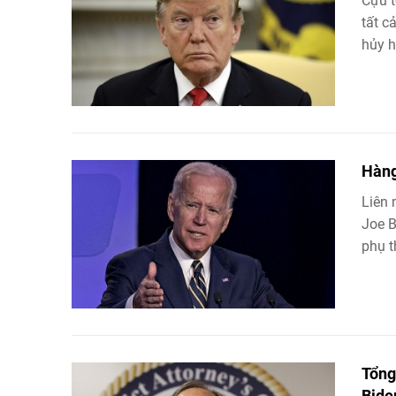
Cựu t
tất c
hủy h
Hàng
Liên
Joe B
phụ t
Tổng
Bide