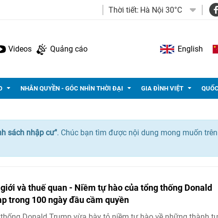
Thời tiết:
Hà Nội 30°C
Videos
Quảng cáo
English
O
NHÂN QUYỀN - GÓC NHÌN THỜI ĐẠI
GIA ĐÌNH VIỆT
QUỐC
nh sách nhập cư"
. Chúc bạn tìm được nội dung mong muốn trên
 giới và thuế quan - Niềm tự hào của tổng thống Donald
p trong 100 ngày đầu cầm quyền
thống Donald Trump vừa bày tỏ niềm tự hào về những thành t