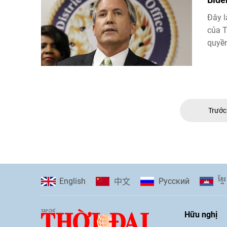
Đây l
của T
quyề
Trướ
ខ្មែរ
English
Pусский
中文
Hữu nghị