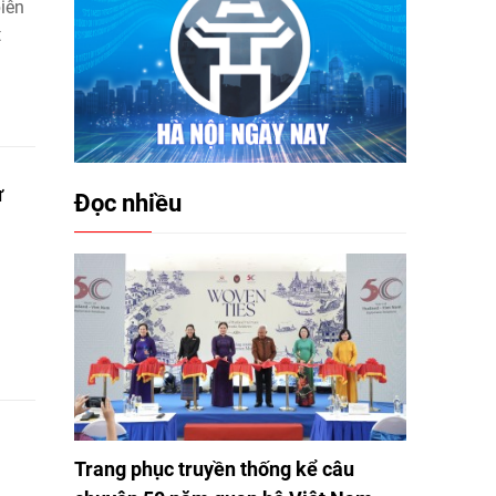
biên
t
ư
Đọc nhiều
Trang phục truyền thống kể câu