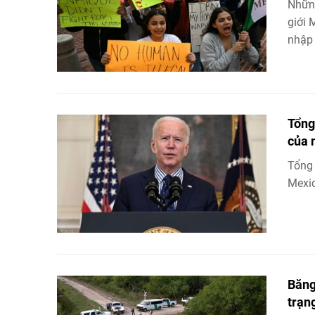
Những
giới 
nhập 
Tổng
của 
Tổng 
Mexic
Băng
trạn