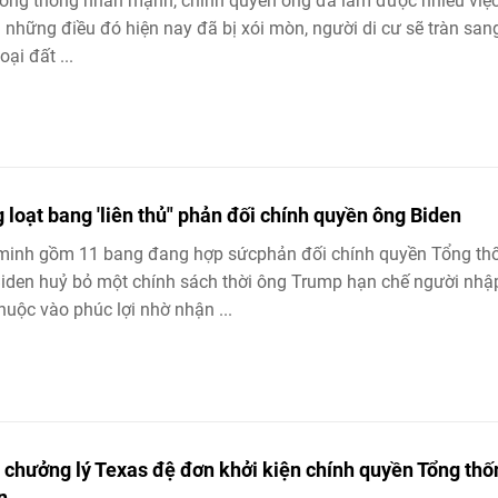
ổng thống nhấn mạnh, chính quyền ông đã làm được nhiều việ
ả những điều đó hiện nay đã bị xói mòn, người di cư sẽ tràn san
oại đất ...
 loạt bang 'liên thủ" phản đối chính quyền ông Biden
 minh gồm 11 bang đang hợp sứcphản đối chính quyền Tổng th
iden huỷ bỏ một chính sách thời ông Trump hạn chế người nhậ
huộc vào phúc lợi nhờ nhận ...
 chưởng lý Texas đệ đơn khởi kiện chính quyền Tổng thố
n