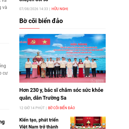
c và
g và
07/08/2026 14:33
HỮU NGHỊ
Bờ cõi biển đảo
ống
p cư
Hơn 230 y, bác sĩ chăm sóc sức khỏe
quân, dân Trường Sa
12 GIỜ 14 PHÚT
BỜ CÕI BIỂN ĐẢO
Kiến tạo, phát triển
ng
Việt Nam trở thành