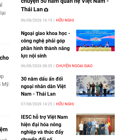
chuyện 50 năm quan hệ Việt Nam -
ể
Thái Lan
lại
06/08/2026 16:19
HỮU NGHỊ
Ngoại giao khoa học -
công nghệ phải góp
phần hình thành năng
lực nội sinh
 cho
06/08/2026 08:35
CHUYỆN NGOẠI GIAO
ợp
30 năm dấu ấn đối
i Mỹ.
ngoại nhân dân Việt
Nam - Thái Lan
07/08/2026 14:25
HỮU NGHỊ
IESC hỗ trợ Việt Nam
hiện đại hóa nông
iệm
nghiệp và thúc đẩy
chuyển đổi số