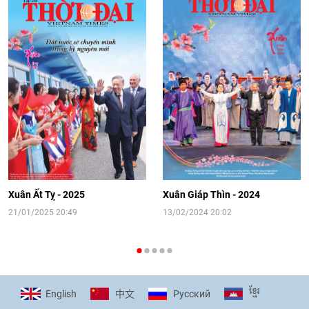
trọng tình cảm của nước Nga
08:02
|
13/06/2026
Video: Cơ hội giao lưu quốc tế cho học
sinh Việt Nam tại trại hè Artek
14:41
|
12/06/2026
[Video] Đối ngoại nhân dân Thủ đô
hướng tới kết nối hiệu quả nguồn lực
người Việt Nam ở nước ngoài
Xuân Ất Tỵ - 2025
Xuân Giáp Thìn - 2024
16:58
|
10/06/2026
21/01/2025 20:49
13/02/2024 20:02
[Video] Plan International đồng hành
cùng thanh thiếu nhi tiên phong ứng
ខ្មែរ
English
Pусский
中文
phó với biến đổi khí hậu