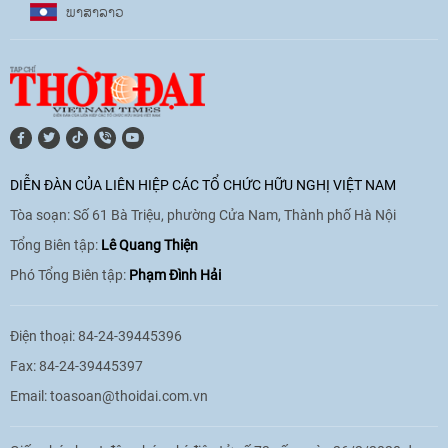
ພາ​ສາ​ລາວ
17:07
|
09/06/2026
[Video] Lào dành ưu tiên hàng đầu cho
quan hệ với Việt Nam
11:01
|
09/06/2026
DIỄN ĐÀN CỦA LIÊN HIỆP CÁC TỔ CHỨC HỮU NGHỊ VIỆT NAM
Tòa soạn: Số 61 Bà Triệu, phường Cửa Nam, Thành phố Hà Nội
[Video] Doanh nghiệp Hoa Kỳ hỗ trợ
Việt Nam xác định danh tính người mất
Tổng Biên tập:
Lê Quang Thiện
tích trong chiến tranh
Phó Tổng Biên tập:
Phạm Đình Hải
20:38
|
02/06/2026
Điện thoại: 84-24-39445396
Fax: 84-24-39445397
Email:
toasoan@thoidai.com.vn