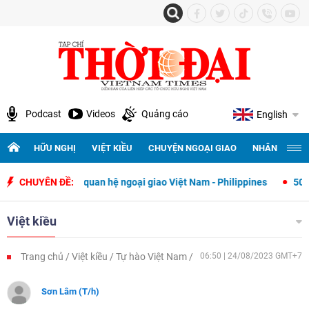
Podcast
Videos
Quảng cáo
English
HỮU NGHỊ
VIỆT KIỀU
CHUYỆN NGOẠI GIAO
NHÂN QUYỀN 
 thiết lập quan hệ ngoại giao Việt Nam - Philippines
CHUYÊN ĐỀ:
500 ngày đêm
Việt kiều
Trang chủ
Việt kiều
Tự hào Việt Nam
06:50 | 24/08/2023 GMT+7
Sơn Lâm (T/h)