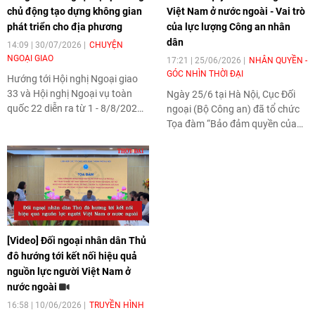
chủ động tạo dựng không gian
Việt Nam ở nước ngoài - Vai trò
phát triển cho địa phương
của lực lượng Công an nhân
dân
14:09 | 30/07/2026
CHUYỆN
NGOẠI GIAO
17:21 | 25/06/2026
NHÂN QUYỀN -
GÓC NHÌN THỜI ĐẠI
Hướng tới Hội nghị Ngoại giao
33 và Hội nghị Ngoại vụ toàn
Ngày 25/6 tại Hà Nội, Cục Đối
quốc 22 diễn ra từ 1 - 8/8/2026,
ngoại (Bộ Công an) đã tổ chức
Thứ trưởng Bộ Ngoại giao Ngô
Tọa đàm “Bảo đảm quyền của
Lê Văn đã trả lời phỏng vấn báo
người Việt Nam ở nước ngoài -
chí về công tác ngoại vụ địa
Vai trò của lực lượng Công an
phương.
nhân dân”. Toạ đàm do Đại tá
Nguyễn Hoa Chi, Phó Cục
trưởng Cục Đối ngoại chủ trì.
Tham dự Toạ đàm có đại diện
các Vụ, Cục, đơn vị trong và
[Video] Đối ngoại nhân dân Thủ
ngoài lực lượng Công an.
đô hướng tới kết nối hiệu quả
nguồn lực người Việt Nam ở
nước ngoài
16:58 | 10/06/2026
TRUYỀN HÌNH