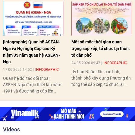
[Infographic] Quan hệ ASEAN-
Một số mốc thời gian quan
Nga và Hội nghị Cấp cao Kỷ
trọng sắp xếp, tổ chức lại thôn,
niệm 35 năm quan hệ ASEAN-
tổ dân phố
Nga
24-05-2026 09:47
INFOGRAPHIC
17-06-2026 14:52
INFOGRAPHIC
Ủy ban Nhân dân các tỉnh,
thành phố xây dựng Phương án
Quan hệ đối tác đối thoại
tổng thể sắp xếp, tổ chức lại
ASEAN-Nga được thiết lập năm
thôn, tổ dân phố hoàn thành
1991 và được nâng cấp lên
trước ngày 10/6/2026.
quan hệ Đối tác chiến lược năm
2018. Hai bên đã tổ chức 5 Hội
nghị Cấp cao vào các năm 2005,
2010, 2016, 2018, 2021.
Videos