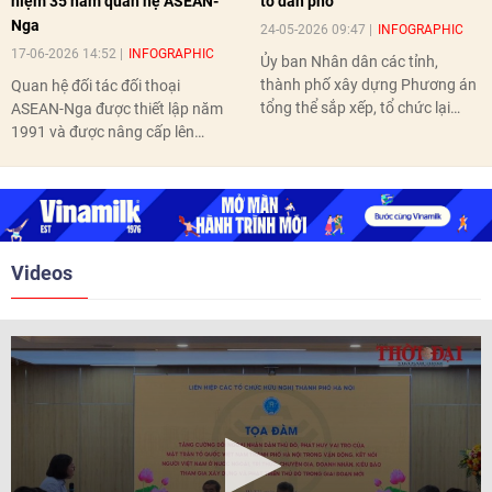
niệm 35 năm quan hệ ASEAN-
tổ dân phố
Nga
24-05-2026 09:47
INFOGRAPHIC
17-06-2026 14:52
INFOGRAPHIC
Ủy ban Nhân dân các tỉnh,
thành phố xây dựng Phương án
Quan hệ đối tác đối thoại
tổng thể sắp xếp, tổ chức lại
ASEAN-Nga được thiết lập năm
thôn, tổ dân phố hoàn thành
1991 và được nâng cấp lên
trước ngày 10/6/2026.
quan hệ Đối tác chiến lược năm
2018. Hai bên đã tổ chức 5 Hội
nghị Cấp cao vào các năm 2005,
2010, 2016, 2018, 2021.
Videos