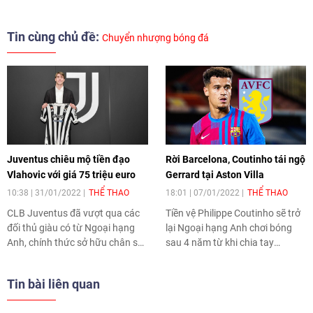
Tin cùng chủ đề:
Chuyển nhượng bóng đá
Juventus chiêu mộ tiền đạo
Rời Barcelona, Coutinho tái ngộ
Vlahovic với giá 75 triệu euro
Gerrard tại Aston Villa
10:38 | 31/01/2022
THỂ THAO
18:01 | 07/01/2022
THỂ THAO
CLB Juventus đã vượt qua các
Tiền vệ Philippe Coutinho sẽ trở
đối thủ giàu có từ Ngoại hạng
lại Ngoại hạng Anh chơi bóng
Anh, chính thức sở hữu chân sút
sau 4 năm từ khi chia tay
Dusan Vlahovic từ Fiorentina với
Liverpool và điểm đến của anh
mức phí chuyển nhượng 75 triệu
sẽ là Aston Villa, đội bóng của
Tin bài liên quan
euro.
HLV Gerrard.