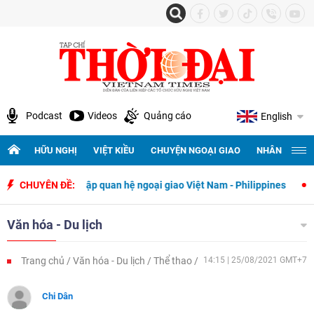
Podcast
Videos
Quảng cáo
English
HỮU NGHỊ
VIỆT KIỀU
CHUYỆN NGOẠI GIAO
NHÂN QUYỀN 
y thiết lập quan hệ ngoại giao Việt Nam - Philippines
CHUYÊN ĐỀ:
500 ngày đ
Văn hóa - Du lịch
Trang chủ
Văn hóa - Du lịch
Thể thao
14:15 | 25/08/2021 GMT+7
Chi Dân