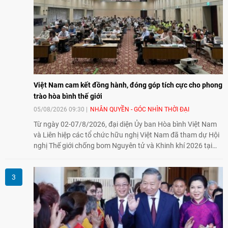
Việt Nam cam kết đồng hành, đóng góp tích cực cho phong
trào hòa bình thế giới
05/08/2026 09:30
NHÂN QUYỀN - GÓC NHÌN THỜI ĐẠI
Từ ngày 02-07/8/2026, đại diện Ủy ban Hòa bình Việt Nam
và Liên hiệp các tổ chức hữu nghị Việt Nam đã tham dự Hội
nghị Thế giới chống bom Nguyên tử và Khinh khí 2026 tại
thành phố Hiroshima, Nhật Bản, tiếp tục khẳng định cam kết
đồng hành cùng với phong trào hoà bình của nhân dân
Nhật Bản và thế giới ủng hộ giải trừ vũ khí hạt nhân của Việt
Nam.