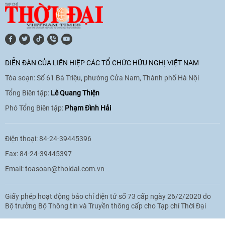
11:10
|
17/06/2026
[Video] Trao tặng Kỷ niệm chương "Vì
hòa bình, hữu nghị giữa các dân tộc"
DIỄN ĐÀN CỦA LIÊN HIỆP CÁC TỔ CHỨC HỮU NGHỊ VIỆT NAM
cho Đại sứ Hungary tại Việt Nam
Tòa soạn: Số 61 Bà Triệu, phường Cửa Nam, Thành phố Hà Nội
17:25
|
13/06/2026
Tổng Biên tập:
Lê Quang Thiện
Phó Tổng Biên tập:
Phạm Đình Hải
[Video] Nhân dân Việt Nam luôn trân
trọng tình cảm của nước Nga
Điện thoại: 84-24-39445396
08:02
|
13/06/2026
Fax: 84-24-39445397
Email:
toasoan@thoidai.com.vn
Video: Cơ hội giao lưu quốc tế cho học
Giấy phép hoạt động báo chí điện tử số 73 cấp ngày 26/2/2020 do
sinh Việt Nam tại trại hè Artek
Bộ trưởng Bộ Thông tin và Truyền thông cấp cho Tạp chí Thời Đại
14:41
|
12/06/2026