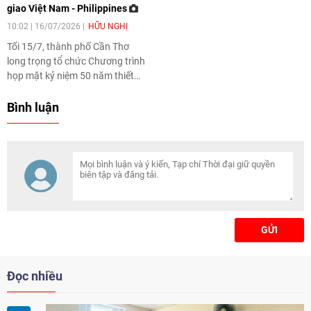
giao Việt Nam - Philippines
khơi dậy khát vọng cống hiến
của thế hệ trẻ.
10:02 | 16/07/2026
HỮU NGHỊ
Tối 15/7, thành phố Cần Thơ
long trọng tổ chức Chương trình
họp mặt kỷ niệm 50 năm thiết
lập quan hệ ngoại giao Việt Nam
- Philippines (12/7/1976 -
Bình luận
12/7/2026).
GỬI
Đọc nhiều