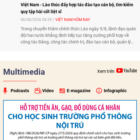
Việt Nam - Lào thúc đẩy hợp tác đào tạo cán bộ, tìm kiếm
quy tập hài cốt liệt sĩ
06/08/2026 08:29
VIỆT NAM HÔM NAY
Trong chuyến thăm chính thức Lào ngày 5/8, lãnh đạo quân
đội hai nước khẳng định tiếp tục tăng cường phối hợp về
công tác Đảng, công tác chính trị, đào tạo cán bộ, quản lý
biên giới và tìm kiếm, quy tập hài cốt liệt sĩ, góp phần làm
sâu sắc hơn quan hệ hữu nghị đặc biệt Việt Nam - Lào.
Multimedia
Xem trên
Podcasts
Video
E-magazine
Infographic