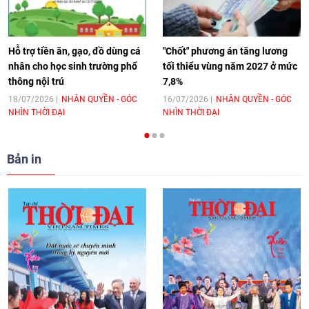
hoá Việt Nam - Tây Ban Nha
11:10
|
17/06/2026
Hỗ trợ tiền ăn, gạo, đồ dùng cá
"Chốt" phương án tăng lương
nhân cho học sinh trường phổ
tối thiểu vùng năm 2027 ở mức
thông nội trú
7,8%
[Video] Trao tặng Kỷ niệm chương "Vì
hòa bình, hữu nghị giữa các dân tộc"
18/07/2026
NHÂN QUYỀN - GÓC
16/07/2026
NHÂN QUYỀN - GÓC
NHÌN THỜI ĐẠI
NHÌN THỜI ĐẠI
cho Đại sứ Hungary tại Việt Nam
17:25
|
13/06/2026
Bản in
[Video] Nhân dân Việt Nam luôn trân
trọng tình cảm của nước Nga
08:02
|
13/06/2026
Video: Cơ hội giao lưu quốc tế cho học
sinh Việt Nam tại trại hè Artek