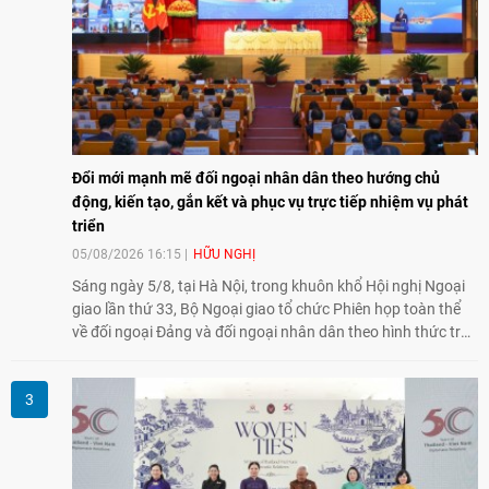
Đổi mới mạnh mẽ đối ngoại nhân dân theo hướng chủ
động, kiến tạo, gắn kết và phục vụ trực tiếp nhiệm vụ phát
triển
05/08/2026 16:15
HỮU NGHỊ
Sáng ngày 5/8, tại Hà Nội, trong khuôn khổ Hội nghị Ngoại
giao lần thứ 33, Bộ Ngoại giao tổ chức Phiên họp toàn thể
về đối ngoại Đảng và đối ngoại nhân dân theo hình thức trực
tiếp kết hợp trực tuyến với 34 tỉnh, thành phố trên cả nước
và các Cơ quan đại diện Việt Nam ở nước ngoài.