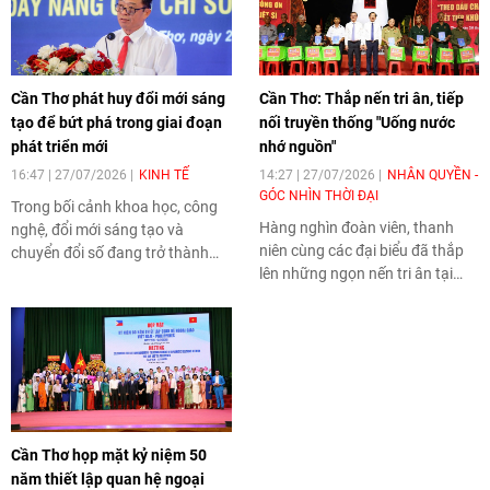
Cần Thơ phát huy đổi mới sáng
Cần Thơ: Thắp nến tri ân, tiếp
tạo để bứt phá trong giai đoạn
nối truyền thống "Uống nước
phát triển mới
nhớ nguồn"
16:47 | 27/07/2026
KINH TẾ
14:27 | 27/07/2026
NHÂN QUYỀN -
GÓC NHÌN THỜI ĐẠI
Trong bối cảnh khoa học, công
Hàng nghìn đoàn viên, thanh
nghệ, đổi mới sáng tạo và
niên cùng các đại biểu đã thắp
chuyển đổi số đang trở thành
lên những ngọn nến tri ân tại
động lực cốt lõi của tăng trưởng,
Nghĩa trang Liệt sĩ TP Cần Thơ,
TP Cần Thơ tiếp tục khẳng định
bày tỏ lòng biết ơn sâu sắc đối
quyết tâm nâng cao năng lực
với các Anh hùng liệt sĩ và
đổi mới sáng tạo, hướng tới mục
những người có công với cách
tiêu trở thành trung tâm động
mạng. Chương trình không chỉ
lực phát triển của vùng Đồng
là hoạt động tưởng niệm nhân
bằng sông Cửu Long (ĐBSCL)
kỷ niệm 79 năm Ngày Thương
và cực tăng trưởng mới của cả
Cần Thơ họp mặt kỷ niệm 50
binh - Liệt sĩ mà còn góp phần
nước.
năm thiết lập quan hệ ngoại
bồi đắp truyền thống yêu nước,