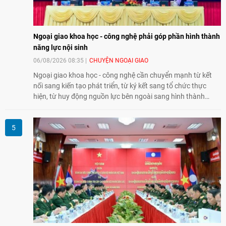
Ngoại giao khoa học - công nghệ phải góp phần hình thành
năng lực nội sinh
06/08/2026 08:35
CHUYỆN NGOẠI GIAO
Ngoại giao khoa học - công nghệ cần chuyển mạnh từ kết
nối sang kiến tạo phát triển, từ ký kết sang tổ chức thực
hiện, từ huy động nguồn lực bên ngoài sang hình thành
năng lực nội sinh, qua đó góp phần đưa khoa học, công
nghệ, đổi mới sáng tạo và chuyển đổi số trở thành động lực
phát triển đất nước.