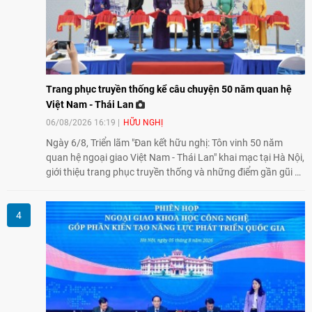
Trang phục truyền thống kể câu chuyện 50 năm quan hệ
Việt Nam - Thái Lan
06/08/2026 16:19
HỮU NGHỊ
Ngày 6/8, Triển lãm "Đan kết hữu nghị: Tôn vinh 50 năm
quan hệ ngoại giao Việt Nam - Thái Lan" khai mạc tại Hà Nội,
giới thiệu trang phục truyền thống và những điểm gần gũi về
văn hóa giữa hai nước. Sự kiện cũng nhấn mạnh vai trò của
giao lưu nhân dân trong chặng đường nửa thế kỷ quan hệ
song phương.