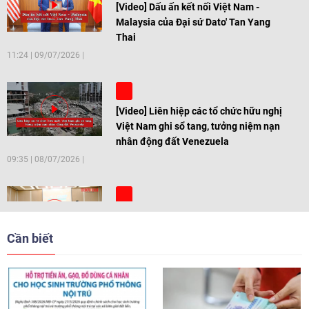
[Video] Dấu ấn kết nối Việt Nam -
Malaysia của Đại sứ Dato' Tan Yang
Thai
11:24
|
09/07/2026
[Video] Liên hiệp các tổ chức hữu nghị
Việt Nam ghi sổ tang, tưởng niệm nạn
nhân động đất Venezuela
09:35
|
08/07/2026
[Video] Trẻ em Đông Á cùng kiến tạo
giải pháp cho những thách thức chung
Cần biết
17:44
|
27/06/2026
[Video] Âm nhạc flamenco gắn kết văn