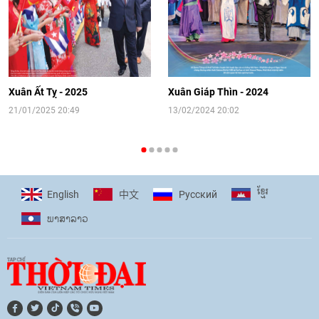
14:41
|
12/06/2026
[Video] Đối ngoại nhân dân Thủ đô
hướng tới kết nối hiệu quả nguồn lực
người Việt Nam ở nước ngoài
Xuân Ất Tỵ - 2025
Xuân Giáp Thìn - 2024
16:58
|
10/06/2026
21/01/2025 20:49
13/02/2024 20:02
[Video] Plan International đồng hành
cùng thanh thiếu nhi tiên phong ứng
ខ្មែរ
English
Pусский
中文
phó với biến đổi khí hậu
ພາ​ສາ​ລາວ
17:07
|
09/06/2026
[Video] Lào dành ưu tiên hàng đầu cho
quan hệ với Việt Nam
11:01
|
09/06/2026