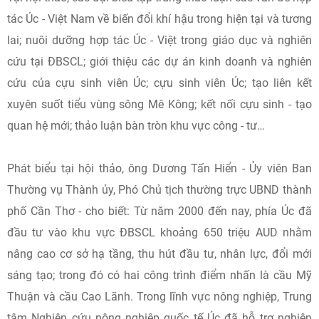
tác Úc - Việt Nam về biến đổi khí hậu trong hiện tại và tương
lai; nuôi dưỡng hợp tác Úc - Việt trong giáo dục và nghiên
cứu tại ĐBSCL; giới thiệu các dự án kinh doanh và nghiên
cứu của cựu sinh viên Úc; cựu sinh viên Úc; tạo liên kết
xuyên suốt tiểu vùng sông Mê Kông; kết nối cựu sinh - tạo
quan hệ mới; thảo luận bàn tròn khu vực công - tư…
Phát biểu tại hội thảo, ông Dương Tấn Hiển - Ủy viên Ban
Thường vụ Thành ủy, Phó Chủ tịch thường trực UBND thành
phố Cần Thơ - cho biết: Từ năm 2000 đến nay, phía Úc đã
đầu tư vào khu vực ĐBSCL khoảng 650 triệu AUD nhằm
nâng cao cơ sở hạ tầng, thu hút đầu tư, nhân lực, đổi mới
sáng tạo; trong đó có hai công trình điểm nhấn là cầu Mỹ
Thuận và cầu Cao Lãnh. Trong lĩnh vực nông nghiệp, Trung
tâm Nghiên cứu nông nghiệp quốc tế Úc đã hỗ trợ nghiên