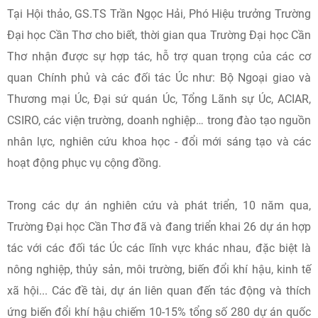
Tại Hội thảo, GS.TS Trần Ngọc Hải, Phó Hiệu trưởng Trường
Đại học Cần Thơ cho biết, thời gian qua Trường Đại học Cần
Thơ nhận được sự hợp tác, hỗ trợ quan trọng của các cơ
quan Chính phủ và các đối tác Úc như: Bộ Ngoại giao và
Thương mại Úc, Đại sứ quán Úc, Tổng Lãnh sự Úc, ACIAR,
CSIRO, các viện trường, doanh nghiệp… trong đào tạo nguồn
nhân lực, nghiên cứu khoa học - đổi mới sáng tạo và các
hoạt động phục vụ cộng đồng.
Trong các dự án nghiên cứu và phát triển, 10 năm qua,
Trường Đại học Cần Thơ đã và đang triển khai 26 dự án hợp
tác với các đối tác Úc các lĩnh vực khác nhau, đặc biệt là
nông nghiệp, thủy sản, môi trường, biến đổi khí hậu, kinh tế
xã hội... Các đề tài, dự án liên quan đến tác động và thích
ứng biến đổi khí hậu chiếm 10-15% tổng số 280 dự án quốc