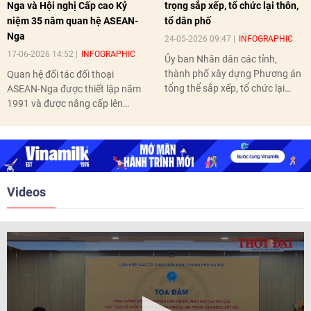
Nga và Hội nghị Cấp cao Kỷ
trọng sắp xếp, tổ chức lại thôn,
niệm 35 năm quan hệ ASEAN-
tổ dân phố
Nga
24-05-2026 09:47
INFOGRAPHIC
17-06-2026 14:52
INFOGRAPHIC
Ủy ban Nhân dân các tỉnh,
thành phố xây dựng Phương án
Quan hệ đối tác đối thoại
tổng thể sắp xếp, tổ chức lại
ASEAN-Nga được thiết lập năm
thôn, tổ dân phố hoàn thành
1991 và được nâng cấp lên
trước ngày 10/6/2026.
quan hệ Đối tác chiến lược năm
2018. Hai bên đã tổ chức 5 Hội
nghị Cấp cao vào các năm 2005,
2010, 2016, 2018, 2021.
Videos