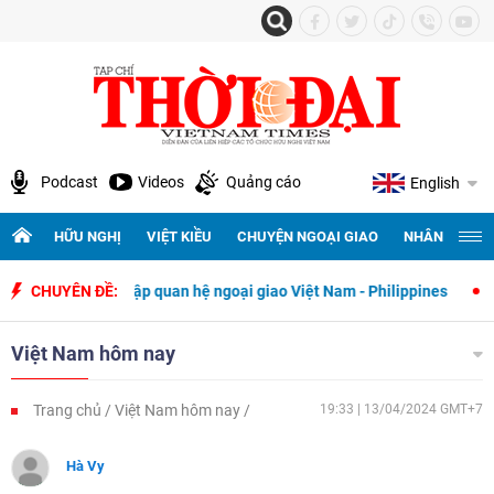
Podcast
Videos
Quảng cáo
English
HỮU NGHỊ
VIỆT KIỀU
CHUYỆN NGOẠI GIAO
NHÂN QUYỀN 
hiết lập quan hệ ngoại giao Việt Nam - Philippines
CHUYÊN ĐỀ:
500 ngày đêm t
Việt Nam hôm nay
Trang chủ
Việt Nam hôm nay
19:33 | 13/04/2024 GMT+7
Hà Vy