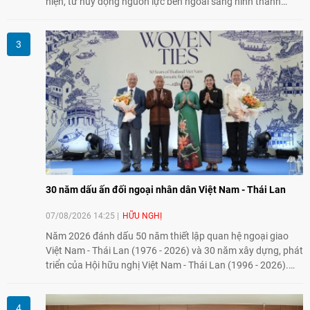
hiện, từ huy động nguồn lực bên ngoài sang hình thành
năng lực nội sinh, qua đó góp phần đưa khoa học, công
nghệ, đổi mới sáng tạo và chuyển đổi số trở thành động lực
phát triển đất nước.
30 năm dấu ấn đối ngoại nhân dân Việt Nam - Thái Lan
07/08/2026 14:25
HỮU NGHỊ
Năm 2026 đánh dấu 50 năm thiết lập quan hệ ngoại giao
Việt Nam - Thái Lan (1976 - 2026) và 30 năm xây dựng, phát
triển của Hội hữu nghị Việt Nam - Thái Lan (1996 - 2026).
Trong dòng chảy quan hệ hai nước, Hội đã kiên trì vun đắp
tình hữu nghị, đồng thời từng bước mở rộng hoạt động từ
giao lưu truyền thống sang kết nối địa phương, doanh