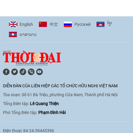
[Video] Trẻ em Đông Á cùng kiến tạo
giải pháp cho những thách thức chung
17:44
|
27/06/2026
ខ្មែរ
English
Pусский
中文
ພາ​ສາ​ລາວ
[Video] Âm nhạc flamenco gắn kết văn
hoá Việt Nam - Tây Ban Nha
11:10
|
17/06/2026
[Video] Trao tặng Kỷ niệm chương "Vì
hòa bình, hữu nghị giữa các dân tộc"
DIỄN ĐÀN CỦA LIÊN HIỆP CÁC TỔ CHỨC HỮU NGHỊ VIỆT NAM
cho Đại sứ Hungary tại Việt Nam
Tòa soạn: Số 61 Bà Triệu, phường Cửa Nam, Thành phố Hà Nội
17:25
|
13/06/2026
Tổng Biên tập:
Lê Quang Thiện
Phó Tổng Biên tập:
Phạm Đình Hải
[Video] Nhân dân Việt Nam luôn trân
trọng tình cảm của nước Nga
Điện thoại: 84-24-39445396