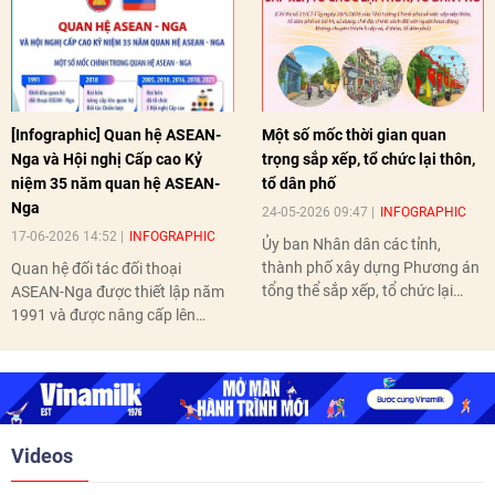
[Infographic] Quan hệ ASEAN-
Một số mốc thời gian quan
Nga và Hội nghị Cấp cao Kỷ
trọng sắp xếp, tổ chức lại thôn,
niệm 35 năm quan hệ ASEAN-
tổ dân phố
Nga
24-05-2026 09:47
INFOGRAPHIC
17-06-2026 14:52
INFOGRAPHIC
Ủy ban Nhân dân các tỉnh,
thành phố xây dựng Phương án
Quan hệ đối tác đối thoại
tổng thể sắp xếp, tổ chức lại
ASEAN-Nga được thiết lập năm
thôn, tổ dân phố hoàn thành
1991 và được nâng cấp lên
trước ngày 10/6/2026.
quan hệ Đối tác chiến lược năm
2018. Hai bên đã tổ chức 5 Hội
nghị Cấp cao vào các năm 2005,
2010, 2016, 2018, 2021.
Videos