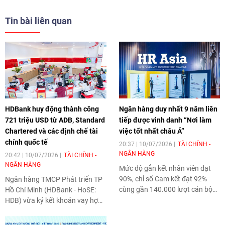
Tin bài liên quan
HDBank huy động thành công
Ngân hàng duy nhất 9 năm liên
721 triệu USD từ ADB, Standard
tiếp được vinh danh “Nơi làm
Chartered và các định chế tài
việc tốt nhất châu Á”
chính quốc tế
20:37 | 10/07/2026
TÀI CHÍNH -
NGÂN HÀNG
20:42 | 10/07/2026
TÀI CHÍNH -
NGÂN HÀNG
Mức độ gắn kết nhân viên đạt
90%, chỉ số Cam kết đạt 92%
Ngân hàng TMCP Phát triển TP
cùng gần 140.000 lượt cán bộ
Hồ Chí Minh (HDBank - HoSE:
nhân viên tham gia đào tạo
HDB) vừa ký kết khoản vay hợp
trong năm qua cho thấy
vốn quốc tế theo hình thức
HDBank
không chỉ xây dựng
Khoản vay Xã hội (Social Loan)