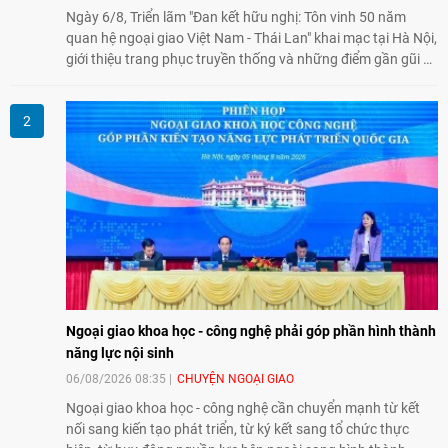
Ngày 6/8, Triển lãm "Đan kết hữu nghị: Tôn vinh 50 năm
quan hệ ngoại giao Việt Nam - Thái Lan" khai mạc tại Hà Nội,
giới thiệu trang phục truyền thống và những điểm gần gũi về
văn hóa giữa hai nước. Sự kiện cũng nhấn mạnh vai trò của
giao lưu nhân dân trong chặng đường nửa thế kỷ quan hệ
song phương.
Ngoại giao khoa học - công nghệ phải góp phần hình thành
năng lực nội sinh
06/08/2026 08:35
CHUYỆN NGOẠI GIAO
Ngoại giao khoa học - công nghệ cần chuyển mạnh từ kết
nối sang kiến tạo phát triển, từ ký kết sang tổ chức thực