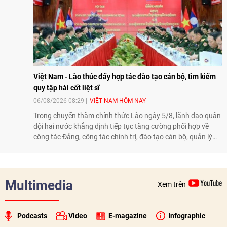
Việt Nam - Lào thúc đẩy hợp tác đào tạo cán bộ, tìm kiếm
quy tập hài cốt liệt sĩ
06/08/2026 08:29
VIỆT NAM HÔM NAY
Trong chuyến thăm chính thức Lào ngày 5/8, lãnh đạo quân
đội hai nước khẳng định tiếp tục tăng cường phối hợp về
công tác Đảng, công tác chính trị, đào tạo cán bộ, quản lý
biên giới và tìm kiếm, quy tập hài cốt liệt sĩ, góp phần làm
sâu sắc hơn quan hệ hữu nghị đặc biệt Việt Nam - Lào.
Multimedia
Xem trên
Podcasts
Video
E-magazine
Infographic