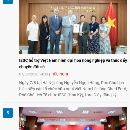
nghiệp, giáo dục, văn hóa và thế hệ trẻ, góp phần tăng
cường sự hiểu biết và hợp tác giữa nhân dân hai nước.
IESC hỗ trợ Việt Nam hiện đại hóa nông nghiệp và thúc đẩy
chuyển đổi số
07/08/2026 14:33
HỮU NGHỊ
Ngày 7/8 tại Hà Nội, ông Nguyễn Ngọc Hùng, Phó Chủ tịch
Liên hiệp các tổ chức hữu nghị Việt Nam tiếp ông Chad Ford,
Phó Chủ tịch Tổ chức IESC (Hoa Kỳ), trao Giấy đăng ký
thành lập Văn phòng Đại diện của IESC tại Việt Nam và trao
đổi về định hướng triển khai Dự án "Mở rộng Thương mại
Nông nghiệp và An toàn thực phẩm Hoa Kỳ - Việt Nam",
hướng tới thúc đẩy chuyển đổi số, hiện đại hóa nông nghiệp
và mở rộng hợp tác phát triển giữa hai nước.