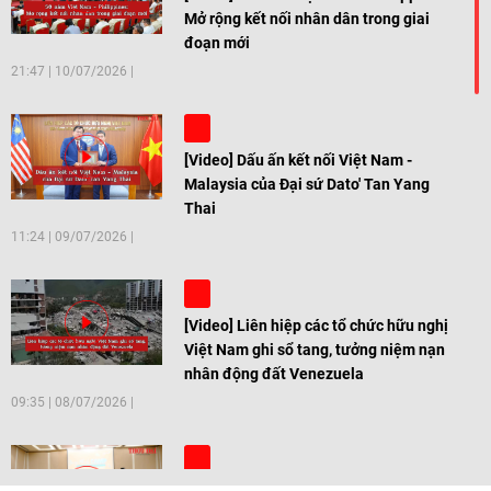
Mở rộng kết nối nhân dân trong giai
đoạn mới
21:47
|
10/07/2026
[Video] Dấu ấn kết nối Việt Nam -
Malaysia của Đại sứ Dato' Tan Yang
Thai
11:24
|
09/07/2026
[Video] Liên hiệp các tổ chức hữu nghị
Việt Nam ghi sổ tang, tưởng niệm nạn
nhân động đất Venezuela
09:35
|
08/07/2026