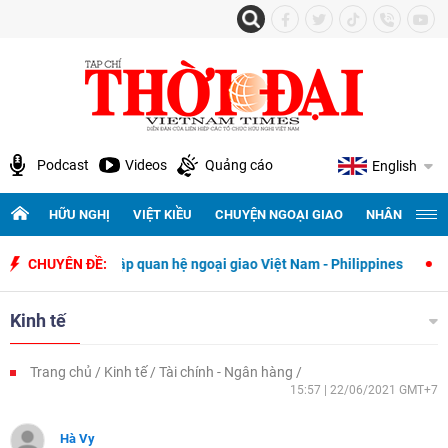
Podcast
Videos
Quảng cáo
English
HỮU NGHỊ
VIỆT KIỀU
CHUYỆN NGOẠI GIAO
NHÂN QUYỀN 
 thiết lập quan hệ ngoại giao Việt Nam - Philippines
CHUYÊN ĐỀ:
500 ngày đêm
Kinh tế
Trang chủ
Kinh tế
Tài chính - Ngân hàng
15:57 | 22/06/2021 GMT+7
Hà Vy