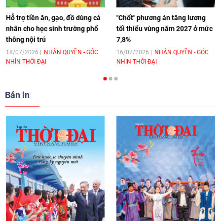
11:10
|
17/06/2026
Hỗ trợ tiền ăn, gạo, đồ dùng cá
"Chốt" phương án tăng lương
nhân cho học sinh trường phổ
tối thiểu vùng năm 2027 ở mức
thông nội trú
7,8%
[Video] Trao tặng Kỷ niệm chương "Vì
hòa bình, hữu nghị giữa các dân tộc"
18/07/2026
NHÂN QUYỀN - GÓC
16/07/2026
NHÂN QUYỀN - GÓC
NHÌN THỜI ĐẠI
NHÌN THỜI ĐẠI
cho Đại sứ Hungary tại Việt Nam
17:25
|
13/06/2026
Bản in
[Video] Nhân dân Việt Nam luôn trân
trọng tình cảm của nước Nga
08:02
|
13/06/2026
Video: Cơ hội giao lưu quốc tế cho học
sinh Việt Nam tại trại hè Artek
14:41
|
12/06/2026