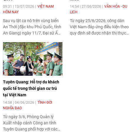
09:31 | 13/07/2026
VIỆT NAM
14:54 | 27/06/2026
VĂN HÓA - DU
HÔM NAY
LỊCH
Sau vụ lật ca nô trên vùng biển
Từ ngày 25/6/2026, công dân
An Thới (đặc khu Phú Quốc, tỉnh
Việt Nam đáp ứng điều kiện theo
An Giang) ngày 11/7, Đại sứ Ấn
quy định sẽ được nhận thị thực
Độ tại Việt Nam bày tỏ cảm ơn
ngay tại cửa khẩu khi đến Các
sâu sắc trước sự chỉ đạo sát sao
Tiểu vương quốc Arab Thống
của lãnh đạo cấp cao Việt Nam
nhất (UAE), thay vì phải hoàn tất
và sự vào cuộc khẩn trương,
thủ tục xin visa trước chuyến đi
trách nhiệm của các cơ quan
như trước đây. Chính sách mới
chức năng trong công tác cứu
được kỳ vọng sẽ tạo thuận lợi
hộ, bảo hộ lãnh sự và hỗ trợ gia
hơn cho hoạt động du lịch, công
Tuyên Quang: Hỗ trợ du khách
đình các nạn nhân.
tác và giao lưu giữa hai nước.
quốc tế trong thời gian cư trú
tại Việt Nam
14:58 | 04/06/2026
TÌNH ĐỜI
NGHĨA ĐẠO
Từ ngày 3/6, Phòng Quản lý
Xuất nhập cảnh Công an tỉnh
Tuyên Quang phối hợp với các