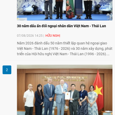
30 năm dấu ấn đối ngoại nhân dân Việt Nam - Thái Lan
07/08/2026 14:25
HỮU NGHỊ
Năm 2026 đánh dấu 50 năm thiết lập quan hệ ngoại giao
Việt Nam - Thái Lan (1976 - 2026) và 30 năm xây dựng, phát
triển của Hội hữu nghị Việt Nam - Thái Lan (1996 - 2026).
Trong dòng chảy quan hệ hai nước, Hội đã kiên trì vun đắp
tình hữu nghị, đồng thời từng bước mở rộng hoạt động từ
giao lưu truyền thống sang kết nối địa phương, doanh
nghiệp, giáo dục, văn hóa và thế hệ trẻ, góp phần tăng
cường sự hiểu biết và hợp tác giữa nhân dân hai nước.