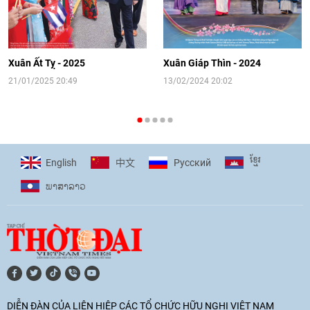
[Video] Đối ngoại nhân dân Thủ đô
hướng tới kết nối hiệu quả nguồn lực
người Việt Nam ở nước ngoài
Xuân Ất Tỵ - 2025
Xuân Giáp Thìn - 2024
16:58
|
10/06/2026
21/01/2025 20:49
13/02/2024 20:02
[Video] Plan International đồng hành
cùng thanh thiếu nhi tiên phong ứng
ខ្មែរ
English
Pусский
中文
phó với biến đổi khí hậu
ພາ​ສາ​ລາວ
17:07
|
09/06/2026
[Video] Lào dành ưu tiên hàng đầu cho
quan hệ với Việt Nam
11:01
|
09/06/2026
DIỄN ĐÀN CỦA LIÊN HIỆP CÁC TỔ CHỨC HỮU NGHỊ VIỆT NAM