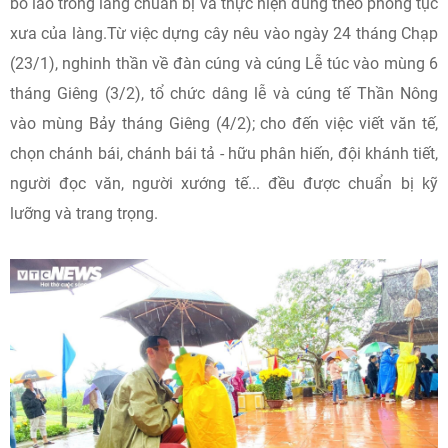
bô lão trong làng chuẩn bị và thực hiện đúng theo phong tục
xưa của làng.Từ việc dựng cây nêu vào ngày 24 tháng Chạp
(23/1), nghinh thần về đàn cúng và cúng Lễ túc vào mùng 6
tháng Giêng (3/2), tổ chức dâng lễ và cúng tế Thần Nông
vào mùng Bảy tháng Giêng (4/2); cho đến việc viết văn tế,
chọn chánh bái, chánh bái tả - hữu phân hiến, đội khánh tiết,
người đọc văn, người xướng tế... đều được chuẩn bị kỹ
lưỡng và trang trọng.