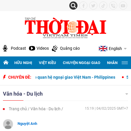
Podcast
Videos
Quảng cáo
English
HỮU NGHỊ
VIỆT KIỀU
CHUYỆN NGOẠI GIAO
NHÂN QUYỀN 
thiết lập quan hệ ngoại giao Việt Nam - Philippines
CHUYÊN ĐỀ:
500 ngày đêm 
Văn hóa - Du lịch
Trang chủ
Văn hóa - Du lịch
15:19 | 04/02/2025 GMT+7
Nguyệt Anh