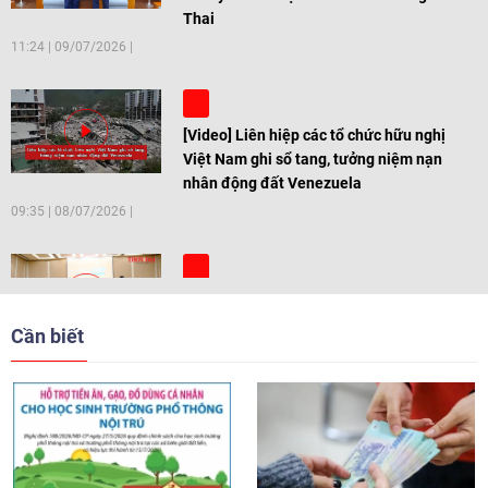
Thai
11:24
|
09/07/2026
[Video] Liên hiệp các tổ chức hữu nghị
Việt Nam ghi sổ tang, tưởng niệm nạn
nhân động đất Venezuela
09:35
|
08/07/2026
[Video] Trẻ em Đông Á cùng kiến tạo
giải pháp cho những thách thức chung
Cần biết
17:44
|
27/06/2026
[Video] Âm nhạc flamenco gắn kết văn
hoá Việt Nam - Tây Ban Nha