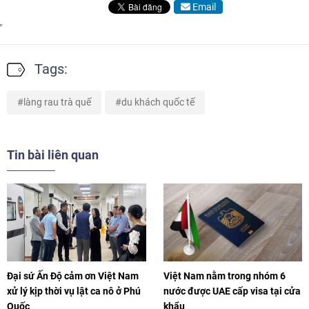
Email
Tags:
làng rau trà quế
du khách quốc tế
Tin bài liên quan
Đại sứ Ấn Độ cảm ơn Việt Nam
Việt Nam nằm trong nhóm 6
xử lý kịp thời vụ lật ca nô ở Phú
nước được UAE cấp visa tại cửa
Quốc
khẩu