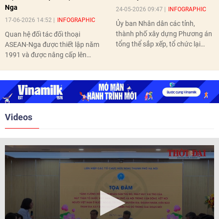
Nga
24-05-2026 09:47
INFOGRAPHIC
17-06-2026 14:52
INFOGRAPHIC
Ủy ban Nhân dân các tỉnh,
thành phố xây dựng Phương án
Quan hệ đối tác đối thoại
tổng thể sắp xếp, tổ chức lại
ASEAN-Nga được thiết lập năm
thôn, tổ dân phố hoàn thành
1991 và được nâng cấp lên
trước ngày 10/6/2026.
quan hệ Đối tác chiến lược năm
2018. Hai bên đã tổ chức 5 Hội
nghị Cấp cao vào các năm 2005,
2010, 2016, 2018, 2021.
Videos