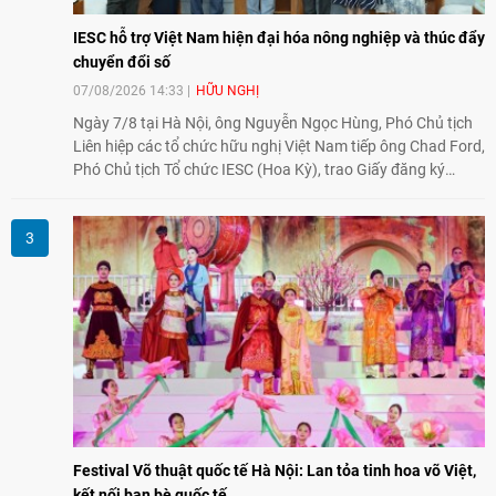
IESC hỗ trợ Việt Nam hiện đại hóa nông nghiệp và thúc đẩy
chuyển đổi số
07/08/2026 14:33
HỮU NGHỊ
Ngày 7/8 tại Hà Nội, ông Nguyễn Ngọc Hùng, Phó Chủ tịch
Liên hiệp các tổ chức hữu nghị Việt Nam tiếp ông Chad Ford,
Phó Chủ tịch Tổ chức IESC (Hoa Kỳ), trao Giấy đăng ký
thành lập Văn phòng Đại diện của IESC tại Việt Nam và trao
đổi về định hướng triển khai Dự án "Mở rộng Thương mại
Nông nghiệp và An toàn thực phẩm Hoa Kỳ - Việt Nam",
hướng tới thúc đẩy chuyển đổi số, hiện đại hóa nông nghiệp
và mở rộng hợp tác phát triển giữa hai nước.
Festival Võ thuật quốc tế Hà Nội: Lan tỏa tinh hoa võ Việt,
kết nối bạn bè quốc tế