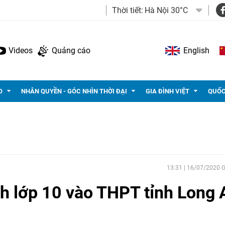
Thời tiết:
Hà Nội 30°C
Videos
Quảng cáo
English
O
NHÂN QUYỀN - GÓC NHÌN THỜI ĐẠI
GIA ĐÌNH VIỆT
QUỐC
13:31 | 16/07/2020
nh lớp 10 vào THPT tỉnh Long 