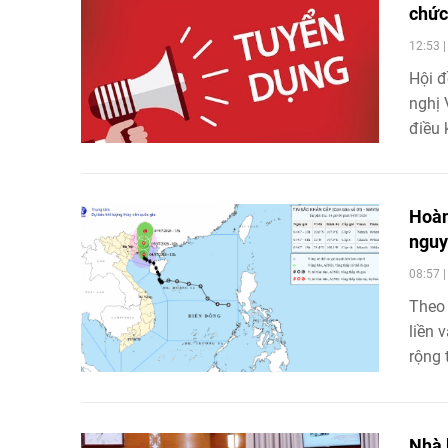
chức
12:53 
Hội đ
nghị 
điều 
hiệp 
Hoàn
nguy 
08:57 
Theo 
liền 
rộng 
lượng
cao, 
pháp 
Nhà 