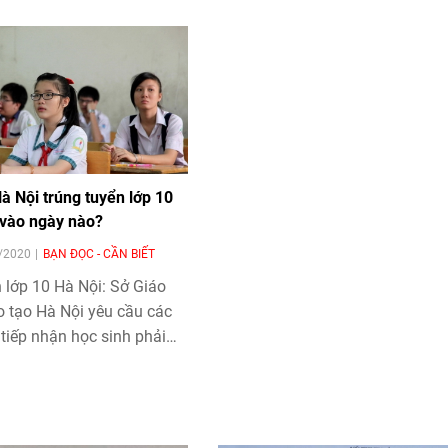
à Nội trúng tuyển lớp 10
 vào ngày nào?
8/2020
BẠN ĐỌC - CẦN BIẾT
 lớp 10 Hà Nội
: Sở Giáo
o tạo Hà Nội yêu cầu các
 tiếp nhận học sinh phải
đủ hồ sơ và bảo đảm đúng
 mới được nhận.