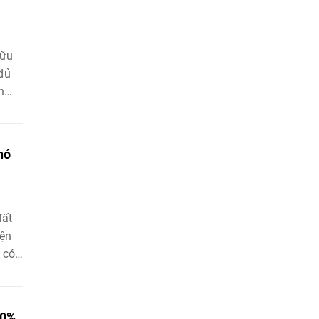
hữu
 đủ
n
hó
đất
iện
 có
ức
biện
00%