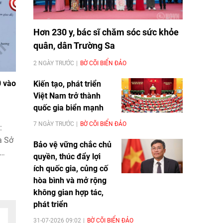
Hơn 230 y, bác sĩ chăm sóc sức khỏe
quân, dân Trường Sa
2 NGÀY TRƯỚC
BỜ CÕI BIỂN ĐẢO
0 vào
Kiến tạo, phát triển
Việt Nam trở thành
quốc gia biển mạnh
7 NGÀY TRƯỚC
BỜ CÕI BIỂN ĐẢO
:
a Sở
Bảo vệ vững chắc chủ
quyền, thúc đẩy lợi
ích quốc gia, củng cố
hòa bình và mở rộng
không gian hợp tác,
phát triển
31-07-2026 09:02
BỜ CÕI BIỂN ĐẢO