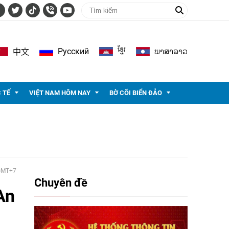
ខ្មែរ
ພາ​ສາ​ລາວ
Pусский
中文
 TẾ
VIỆT NAM HÔM NAY
BỜ CÕI BIỂN ĐẢO
 GMT+7
Chuyên đề
An