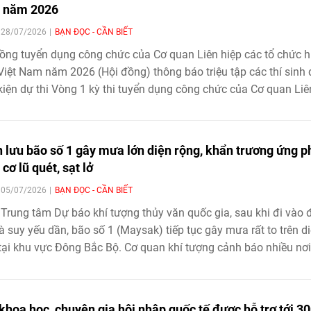
 năm 2026
| 28/07/2026
BẠN ĐỌC - CẦN BIẾT
ồng tuyển dụng công chức của Cơ quan Liên hiệp các tổ chức 
Việt Nam năm 2026 (Hội đồng) thông báo triệu tập các thí sinh
kiện dự thi Vòng 1 kỳ thi tuyển dụng công chức của Cơ quan Liê
các tổ chức hữu nghị Việt Nam năm 2026, cụ thể như sau:
 lưu bão số 1 gây mưa lớn diện rộng, khẩn trương ứng p
cơ lũ quét, sạt lở
| 05/07/2026
BẠN ĐỌC - CẦN BIẾT
Trung tâm Dự báo khí tượng thủy văn quốc gia, sau khi đi vào 
và suy yếu dần, bão số 1 (Maysak) tiếp tục gây mưa rất to trên d
tại khu vực Đông Bắc Bộ. Cơ quan khí tượng cảnh báo nhiều nơi
 mưa trên 300mm, nguy cơ ngập úng, lũ quét và sạt lở đất ở m
trong khi các lực lượng chức năng khẩn trương triển khai nhiều 
ứng phó nhằm giảm thiểu thiệt hại.
khoa học, chuyên gia hội nhập quốc tế được hỗ trợ tới 3