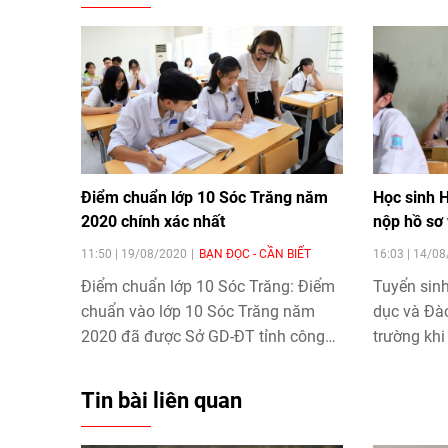
Điểm chuẩn lớp 10 Sóc Trăng năm
Học sinh H
2020 chính xác nhất
nộp hồ sơ
11:50 | 19/08/2020
BẠN ĐỌC - CẦN BIẾT
16:03 | 14/0
Điểm chuẩn lớp 10 Sóc Trăng
: Điểm
Tuyển sinh
chuẩn vào lớp 10 Sóc Trăng năm
dục và Đà
2020 đã được Sở GD-ĐT tỉnh công
trường khi
bố ngày 18/8.
kiểm tra 
đối tượng
Tin bài liên quan