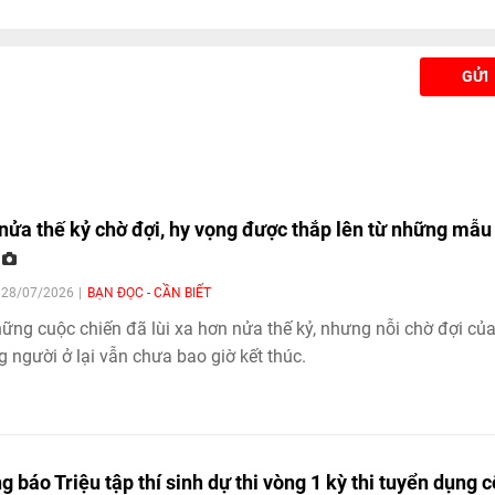
GỬI
nửa thế kỷ chờ đợi, hy vọng được thắp lên từ những mẫu
N
| 28/07/2026
BẠN ĐỌC - CẦN BIẾT
ững cuộc chiến đã lùi xa hơn nửa thế kỷ, nhưng nỗi chờ đợi củ
 người ở lại vẫn chưa bao giờ kết thúc.
g báo Triệu tập thí sinh dự thi vòng 1 kỳ thi tuyển dụng 