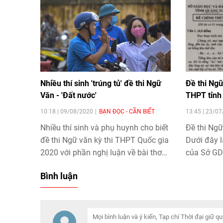
Nhiều thí sinh 'trúng tủ' đề thi Ngữ
Đề thi Ngữ
Văn - 'Đất nước'
THPT tỉn
10:18 | 09/08/2020
BẠN ĐỌC - CẦN BIẾT
13:45 | 23/0
Nhiều thí sinh và phụ huynh cho biết
Đề thi Ngữ
đề thi Ngữ văn kỳ
thi THPT Quốc gia
Dưới đây l
2020
với phần nghị luận về bài thơ
của Sở GD
Đất nước của nhà thơ Nguyễn Khoa
2020 - 202
Bình luận
Điềm nằm trong dự đoán.