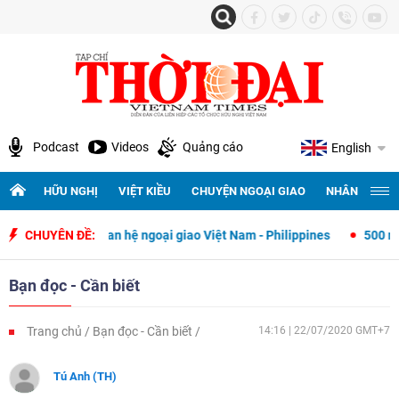
Podcast
Videos
Quảng cáo
English
HỮU NGHỊ
VIỆT KIỀU
CHUYỆN NGOẠI GIAO
NHÂN QUYỀN 
ập quan hệ ngoại giao Việt Nam - Philippines
CHUYÊN ĐỀ:
500 ngày đêm tìm kiế
Bạn đọc - Cần biết
Trang chủ
Bạn đọc - Cần biết
14:16 | 22/07/2020 GMT+7
Tú Anh (TH)