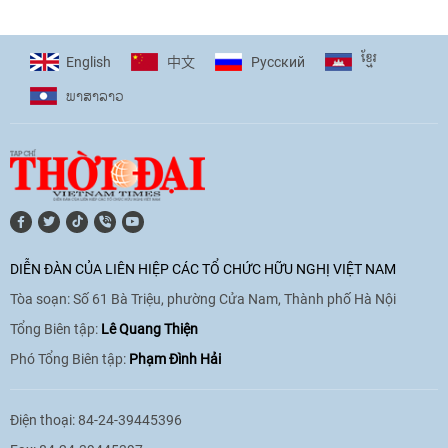
giải pháp cho những thách thức chung
17:44
|
27/06/2026
ខ្មែរ
English
Pусский
中文
ພາ​ສາ​ລາວ
[Video] Âm nhạc flamenco gắn kết văn
hoá Việt Nam - Tây Ban Nha
11:10
|
17/06/2026
[Video] Trao tặng Kỷ niệm chương "Vì
hòa bình, hữu nghị giữa các dân tộc"
DIỄN ĐÀN CỦA LIÊN HIỆP CÁC TỔ CHỨC HỮU NGHỊ VIỆT NAM
cho Đại sứ Hungary tại Việt Nam
Tòa soạn: Số 61 Bà Triệu, phường Cửa Nam, Thành phố Hà Nội
17:25
|
13/06/2026
Tổng Biên tập:
Lê Quang Thiện
Phó Tổng Biên tập:
Phạm Đình Hải
[Video] Nhân dân Việt Nam luôn trân
trọng tình cảm của nước Nga
Điện thoại: 84-24-39445396
08:02
|
13/06/2026