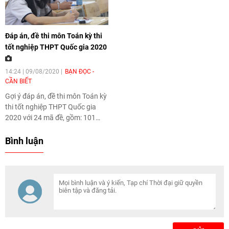
Đáp án, đề thi môn Toán kỳ thi
tốt nghiệp THPT Quốc gia 2020
14:24 | 09/08/2020
BẠN ĐỌC -
CẦN BIẾT
Gợi ý đáp án, đề thi môn Toán kỳ
thi tốt nghiệp THPT Quốc gia
2020
với 24 mã đề, gồm: 101
102 103 104 105 106 107 108
109 110 111 112 113 114 115
Bình luận
116 117 118 119 120 121 123
124 được cập nhật liên tục.