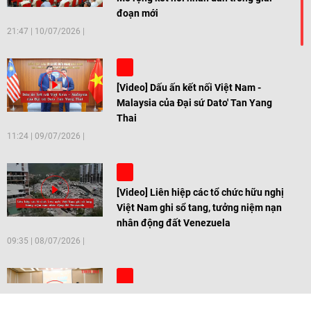
đoạn mới
21:47
|
10/07/2026
[Video] Dấu ấn kết nối Việt Nam -
Malaysia của Đại sứ Dato' Tan Yang
Thai
11:24
|
09/07/2026
[Video] Liên hiệp các tổ chức hữu nghị
Việt Nam ghi sổ tang, tưởng niệm nạn
nhân động đất Venezuela
09:35
|
08/07/2026
[Video] Trẻ em Đông Á cùng kiến tạo