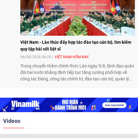
Việt Nam - Lào thúc đẩy hợp tác đào tạo cán bộ, tìm kiếm
quy tập hài cốt liệt sĩ
06/08/2026 08:29
VIỆT NAM HÔM NAY
Trong chuyến thăm chính thức Lào ngày 5/8, lãnh đạo quân
đội hai nước khẳng định tiếp tục tăng cường phối hợp về
công tác Đảng, công tác chính trị, đào tạo cán bộ, quản lý
biên giới và tìm kiếm, quy tập hài cốt liệt sĩ, góp phần làm
sâu sắc hơn quan hệ hữu nghị đặc biệt Việt Nam - Lào.
Videos