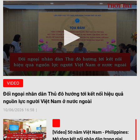
VIDEO
Đối ngoại nhân dân Thủ đô hướng tới kết nối hiệu quả
nguồn lực người Việt Nam ở nước ngoài
10/06/2026 16:58
[Video] 50 năm Việt Nam - Philippines:
Mở rộng kết nối nhân dân trong giai