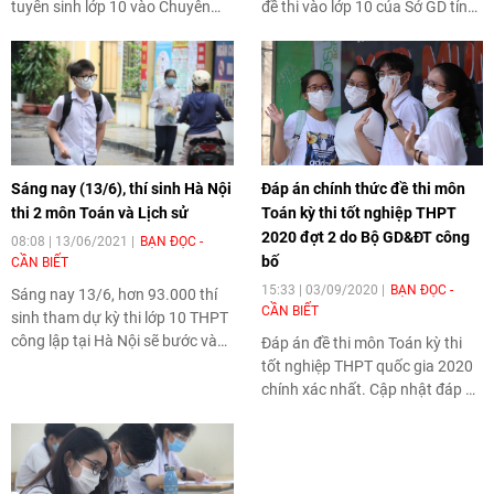
tuyển sinh lớp 10 vào Chuyên
đề thi vào lớp 10 của Sở GD tỉnh
TH Thực hành của Sở GD
Yên Bái năm học 2020 - 2021.
TP.HCM năm học 2020 - 2021.
Sáng nay (13/6), thí sinh Hà Nội
Đáp án chính thức đề thi môn
thi 2 môn Toán và Lịch sử
Toán kỳ thi tốt nghiệp THPT
2020 đợt 2 do Bộ GD&ĐT công
08:08 | 13/06/2021
BẠN ĐỌC -
bố
CẦN BIẾT
15:33 | 03/09/2020
BẠN ĐỌC -
Sáng nay 13/6, hơn 93.000 thí
CẦN BIẾT
sinh tham dự kỳ thi lớp 10 THPT
công lập tại Hà Nội sẽ bước vào
Đáp án đề thi môn Toán kỳ thi
buổi thi cuối cùng với 2 môn
tốt nghiệp THPT quốc gia 202
0
Toán và Lịch sử.
chính xác nhất. Cập nhật đáp án
đề thi môn Toán tốt nghiệp
THPT quốc gia 2020 trên Thời
Đại.