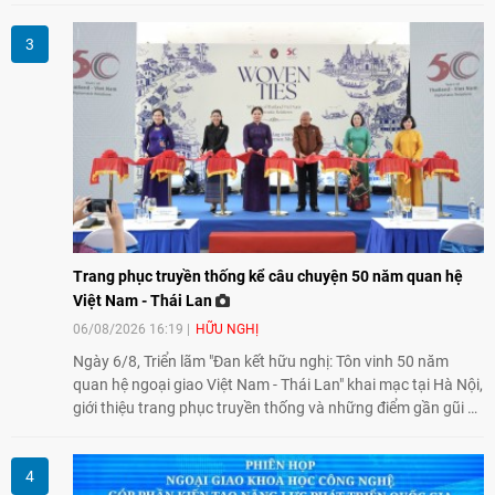
và các Cơ quan đại diện Việt Nam ở nước ngoài.
Trang phục truyền thống kể câu chuyện 50 năm quan hệ
Việt Nam - Thái Lan
06/08/2026 16:19
HỮU NGHỊ
Ngày 6/8, Triển lãm "Đan kết hữu nghị: Tôn vinh 50 năm
quan hệ ngoại giao Việt Nam - Thái Lan" khai mạc tại Hà Nội,
giới thiệu trang phục truyền thống và những điểm gần gũi về
văn hóa giữa hai nước. Sự kiện cũng nhấn mạnh vai trò của
giao lưu nhân dân trong chặng đường nửa thế kỷ quan hệ
song phương.