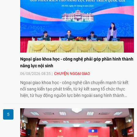
Ngoại giao khoa học - công nghệ phải góp phần hình thành
năng lực nội sinh
06/08/2026 08:35
CHUYỆN NGOẠI GIAO
Ngoại giao khoa học - công nghệ cần chuyển mạnh từ kết
nối sang kiến tạo phát triển, từ ký kết sang tổ chức thực
hiện, từ huy động nguồn lực bên ngoài sang hình thành
năng lực nội sinh, qua đó góp phần đưa khoa học, công
nghệ, đổi mới sáng tạo và chuyển đổi số trở thành động lực
phát triển đất nước.