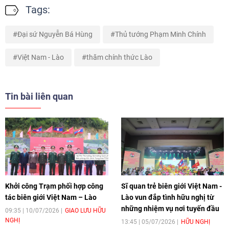
Tags:
Đại sứ Nguyễn Bá Hùng
Thủ tướng Phạm Minh Chính
Việt Nam - Lào
thăm chính thức Lào
Tin bài liên quan
Khởi công Trạm phối hợp công
Sĩ quan trẻ biên giới Việt Nam -
tác biên giới Việt Nam – Lào
Lào vun đắp tình hữu nghị từ
những nhiệm vụ nơi tuyến đầu
09:35 | 10/07/2026
GIAO LƯU HỮU
NGHỊ
13:45 | 05/07/2026
HỮU NGHỊ