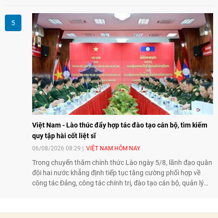
thành lập Văn phòng Đại diện của IESC tại Việt Nam và trao
đổi về định hướng triển khai Dự án "Mở rộng Thương mại
Nông nghiệp và An toàn thực phẩm Hoa Kỳ - Việt Nam",
hướng tới thúc đẩy chuyển đổi số, hiện đại hóa nông nghiệp
và mở rộng hợp tác phát triển giữa hai nước.
Việt Nam - Lào thúc đẩy hợp tác đào tạo cán bộ, tìm kiếm
quy tập hài cốt liệt sĩ
06/08/2026 08:29
VIỆT NAM HÔM NAY
Trong chuyến thăm chính thức Lào ngày 5/8, lãnh đạo quân
đội hai nước khẳng định tiếp tục tăng cường phối hợp về
công tác Đảng, công tác chính trị, đào tạo cán bộ, quản lý
biên giới và tìm kiếm, quy tập hài cốt liệt sĩ, góp phần làm
sâu sắc hơn quan hệ hữu nghị đặc biệt Việt Nam - Lào.