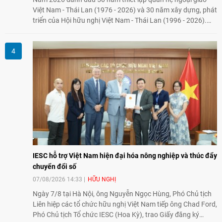
Việt Nam - Thái Lan (1976 - 2026) và 30 năm xây dựng, phát
triển của Hội hữu nghị Việt Nam - Thái Lan (1996 - 2026).
Trong dòng chảy quan hệ hai nước, Hội đã kiên trì vun đắp
tình hữu nghị, đồng thời từng bước mở rộng hoạt động từ
giao lưu truyền thống sang kết nối địa phương, doanh
nghiệp, giáo dục, văn hóa và thế hệ trẻ, góp phần tăng
cường sự hiểu biết và hợp tác giữa nhân dân hai nước.
IESC hỗ trợ Việt Nam hiện đại hóa nông nghiệp và thúc đẩy
chuyển đổi số
07/08/2026 14:33
HỮU NGHỊ
Ngày 7/8 tại Hà Nội, ông Nguyễn Ngọc Hùng, Phó Chủ tịch
Liên hiệp các tổ chức hữu nghị Việt Nam tiếp ông Chad Ford,
Phó Chủ tịch Tổ chức IESC (Hoa Kỳ), trao Giấy đăng ký