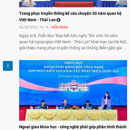
Trang phục truyền thống kể câu chuyện 50 năm quan hệ
Việt Nam - Thái Lan
06/08/2026 16:19
HỮU NGHỊ
Ngày 6/8, Triển lãm "Đan kết hữu nghị: Tôn vinh 50 năm
quan hệ ngoại giao Việt Nam - Thái Lan" khai mạc tại Hà Nội,
giới thiệu trang phục truyền thống và những điểm gần gũi về
văn hóa giữa hai nước. Sự kiện cũng nhấn mạnh vai trò của
giao lưu nhân dân trong chặng đường nửa thế kỷ quan hệ
song phương.
Ngoại giao khoa học - công nghệ phải góp phần hình thành