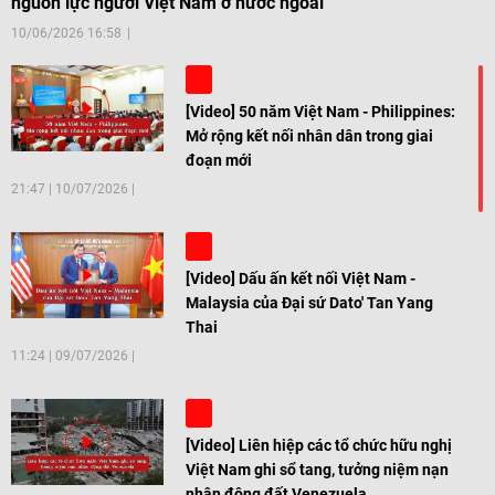
nguồn lực người Việt Nam ở nước ngoài
10/06/2026 16:58
[Video] 50 năm Việt Nam - Philippines:
Mở rộng kết nối nhân dân trong giai
đoạn mới
21:47
|
10/07/2026
[Video] Dấu ấn kết nối Việt Nam -
Malaysia của Đại sứ Dato' Tan Yang
Thai
11:24
|
09/07/2026
[Video] Liên hiệp các tổ chức hữu nghị
Việt Nam ghi sổ tang, tưởng niệm nạn
nhân động đất Venezuela