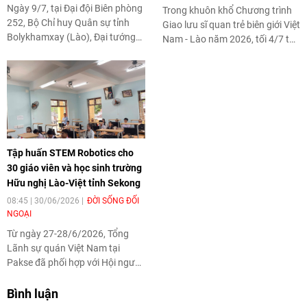
Ngày 9/7, tại Đại đội Biên phòng
Trong khuôn khổ Chương trình
252, Bộ Chỉ huy Quân sự tỉnh
Giao lưu sĩ quan trẻ biên giới Việt
Bolykhamxay (Lào), Đại tướng
Nam - Lào năm 2026, tối 4/7 tại
Phan Văn Giang, Ủy viên Bộ
Nghệ An đã diễn ra tọa đàm,
Chính trị, Phó Thủ tướng Chính
giao lưu với chủ đề "Sắt son hữu
phủ, Bộ trưởng Bộ Quốc phòng
nghị - Vững bước tương lai".
Việt Nam và Đại tướng
Chương trình không chỉ là dịp để
Khamliang Outhakaysone, Ủy
sĩ quan trẻ hai nước chia sẻ kinh
viên Bộ Chính trị Đảng Nhân dân
nghiệm công tác mà còn tiếp tục
Cách mạng Lào, Phó Thủ tướng
khẳng định vai trò của thế hệ trẻ
Chính phủ, Bộ trưởng Bộ Quốc
Tập huấn STEM Robotics cho
trong gìn giữ đường biên hòa
phòng Lào đã cùng thực hiện
30 giáo viên và học sinh trường
bình, vun đắp mối quan hệ đoàn
nghi thức khởi công Trạm phối
Hữu nghị Lào-Việt tỉnh Sekong
kết đặc biệt Việt Nam - Lào.
hợp công tác biên giới.
08:45 | 30/06/2026
ĐỜI SỐNG ĐỐI
NGOẠI
Từ ngày 27-28/6/2026, Tổng
Lãnh sự quán Việt Nam tại
Pakse đã phối hợp với Hội người
Việt tỉnh Sekong, trường THPT
Năng khiếu Champasak-Lâm
Bình luận
Đồng (tỉnh Champasak), trường