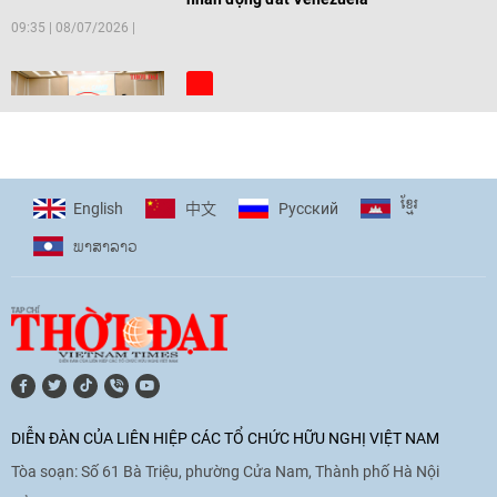
09:35
|
08/07/2026
[Video] Trẻ em Đông Á cùng kiến tạo
giải pháp cho những thách thức chung
17:44
|
27/06/2026
ខ្មែរ
English
Pусский
中文
ພາ​ສາ​ລາວ
[Video] Âm nhạc flamenco gắn kết văn
hoá Việt Nam - Tây Ban Nha
11:10
|
17/06/2026
[Video] Trao tặng Kỷ niệm chương "Vì
hòa bình, hữu nghị giữa các dân tộc"
DIỄN ĐÀN CỦA LIÊN HIỆP CÁC TỔ CHỨC HỮU NGHỊ VIỆT NAM
cho Đại sứ Hungary tại Việt Nam
Tòa soạn: Số 61 Bà Triệu, phường Cửa Nam, Thành phố Hà Nội
17:25
|
13/06/2026