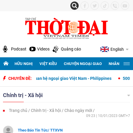
Podcast
Videos
Quảng cáo
English
HỮU NGHỊ
VIỆT KIỀU
CHUYỆN NGOẠI GIAO
NHÂN QUYỀN 
lập quan hệ ngoại giao Việt Nam - Philippines
CHUYÊN ĐỀ:
500 ngày đêm tìm ki
Chính trị - Xã hội
Trang chủ
Chính trị - Xã hội
Chào ngày mới
09:23 | 10/01/2023 GMT+7
Theo Báo Tin Tức/ TTXVN