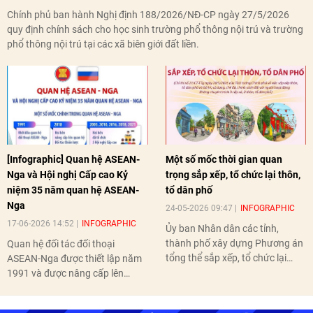
Chính phủ ban hành Nghị định 188/2026/NĐ-CP ngày 27/5/2026
quy định chính sách cho học sinh trường phổ thông nội trú và trường
phổ thông nội trú tại các xã biên giới đất liền.
[Infographic] Quan hệ ASEAN-
Một số mốc thời gian quan
Nga và Hội nghị Cấp cao Kỷ
trọng sắp xếp, tổ chức lại thôn,
niệm 35 năm quan hệ ASEAN-
tổ dân phố
Nga
24-05-2026 09:47
INFOGRAPHIC
17-06-2026 14:52
INFOGRAPHIC
Ủy ban Nhân dân các tỉnh,
thành phố xây dựng Phương án
Quan hệ đối tác đối thoại
tổng thể sắp xếp, tổ chức lại
ASEAN-Nga được thiết lập năm
thôn, tổ dân phố hoàn thành
1991 và được nâng cấp lên
trước ngày 10/6/2026.
quan hệ Đối tác chiến lược năm
2018. Hai bên đã tổ chức 5 Hội