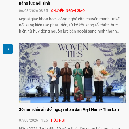
năng lực nội sinh
06/08/2026 08:35
CHUYỆN NGOẠI GIAO
Ngoại giao khoa học - công nghệ cần chuyển mạnh từ kết
nối sang kiến tạo phát triển, từ ký kết sang tổ chức thực
hiện, từ huy động nguồn lực bên ngoài sang hình thành
năng lực nội sinh, qua đó góp phần đưa khoa học, công
nghệ, đổi mới sáng tạo và chuyển đổi số trở thành động lực
phát triển đất nước.
30 năm dấu ấn đối ngoại nhân dân Việt Nam - Thái Lan
07/08/2026 14:25
HỮU NGHỊ
Năm 2026 đánh dấu 50 năm thiết lập quan hệ ngoại giao