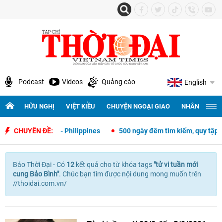
Podcast
Videos
Quảng cáo
English
HỮU NGHỊ
VIỆT KIỀU
CHUYỆN NGOẠI GIAO
NHÂN QUYỀN 
i giao Việt Nam - Philippines
CHUYÊN ĐỀ:
500 ngày đêm tìm kiếm, quy tập và x
Báo Thời Đại - Có
12
kết quả cho
từ khóa tags
"
tử vi tuần mới
cung Bảo Bình"
. Chúc bạn tìm được nội dung mong muốn trên
//thoidai.com.vn/