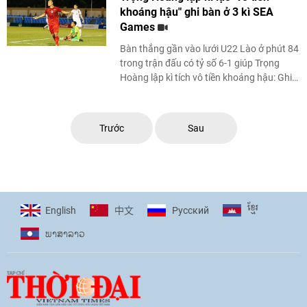
khoáng hậu" ghi bàn ở 3 kì SEA
Games
Bàn thắng gần vào lưới U22 Lào ở phút 84
trong trận đấu có tỷ số 6-1 giúp Trọng
Hoàng lập kì tích vô tiền khoáng hậu: Ghi
bàn ở 3 kỳ SEA Games cách ...
Trước
Sau
ខ្មែរ
English
Pусский
中文
ພາ​ສາ​ລາວ