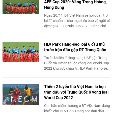
AFF Cup 2020: Vắng Trọng Hoàng,
Hùng Dũng
Ngày 20/11, ĐT Việt Nam sẽ hội quân trở
lại để chuẩn bị cho mục tiêu bảo vệ ngôi vô
địch tại AFF Suzuki Cup 2020. Đáng chú ý,
danh sách thầy Park triệu tập ...
HLV Park Hang-seo loại 6 cầu thủ
trước trận đấu gặp ĐT Trung Quốc
Trước khi lên đường sang UAE gặp Trung
Quốc và Oman thuộc vòng loại World Cup
2022 khu vực châu Á, HLV Park Hang-seo
đã chốt danh sách rút gọn gồm 27 cầu thủ
của ...
Thêm 2 tuyển thủ Việt Nam lỡ hẹn
trận đấu với Trung Quốc ở vòng loại
World Cup 2022
Cơn bão chấn thương ơ ĐT Việt Nam đang
khiến cho HLV Park Hang-seo đau đầu