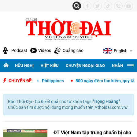
Podcast
Videos
Quảng cáo
English
HỮU NGHỊ
VIỆT KIỀU
CHUYỆN NGOẠI GIAO
NHÂN QUYỀN 
oại giao Việt Nam - Philippines
CHUYÊN ĐỀ:
500 ngày đêm tìm kiếm, quy tập và 
Báo Thời Đại - Có
6
kết quả cho
từ khóa tags
"
Trọng Hoàng"
.
Chúc bạn tìm được nội dung mong muốn trên //thoidai.com.vn/
ĐT Việt Nam tập trung chuẩn bị cho