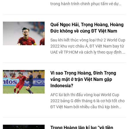
trong hành trình chinh phục tấm vé dự
World Cup 2022. Mới nhất, Trọng Hoàng
và Minh Vương phải ...
Quế Ngọc Hải, Trọng Hoàng, Hoàng
Đức không về cùng ĐT Việt Nam
Sau khi kết thúc vòng loại thứ 2 World Cup
2022 khu vực châu Á, ĐT Việt Nam bay từ
UAE về TP.HCM và cách ly theo quy định.
Tuy nhiên, 5 cầu thủ Viettel ...
Vì sao Trọng Hoàng, Đình Trọng
vắng mặt ở trận Việt Nam gặp
Indonesia?
AFC lùi lịch thi đấu vòng loại World Cup
2022 bảng G đến tháng 6 là cơ hội tốt cho
ĐT Việt Nam bởi nhiều cầu thủ kịp bình
phục chấn thương. Tuy nhiên, HLV ...
Trọng Hoàng lập kỉ lục "vô tiền