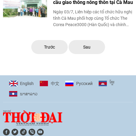
cầu giao thông nông thôn tại Cà Mau
Ngày 03/7, Liên hiệp các tổ chức hữu nghị
tỉnh Cà Mau phối hợp cùng Tổ chức The
Corea Peace3000 (Hàn Quốc) và chính
quyền địa phương tổ chức Lễ bàn giao
nhà hữu nghị ...
Trước
Sau
ខ្មែរ
English
Pусский
中文
ພາ​ສາ​ລາວ