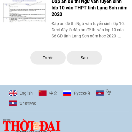
Đáp án đề thi Ngữ văn tuyển sinh
lớp 10 vào THPT tỉnh Lạng Sơn năm
2020
Đáp án đề thi Ngữ văn tuyển sinh lớp 10:
Dưới đây là đáp án đề thi vào lớp 10 của
Sở GD tỉnh Lạng Sơn năm học 2020 -
2021.
Trước
Sau
ខ្មែរ
English
Pусский
中文
ພາ​ສາ​ລາວ