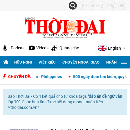
Podcast
Videos
Quảng cáo
English
HỮU NGHỊ
VIỆT KIỀU
CHUYỆN NGOẠI GIAO
NHÂN QUYỀN 
ngoại giao Việt Nam - Philippines
CHUYÊN ĐỀ:
500 ngày đêm tìm kiếm, quy tập v
Báo Thời Đại - Có
1
kết quả cho
từ khóa tags
"
đáp án đề ngữ văn
lớp 10"
. Chúc bạn tìm được nội dung mong muốn trên
//thoidai.com.vn/