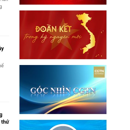
g
ủy
hể
g
 thứ