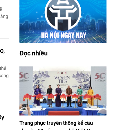
ế
Đảng
Q,
Đọc nhiều
thể
 công
ủy
Trang phục truyền thống kể câu