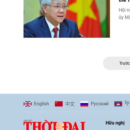
Hội n
ủy Mặ
Trướ
ខ្មែរ
English
Pусский
中文
Hữu nghị