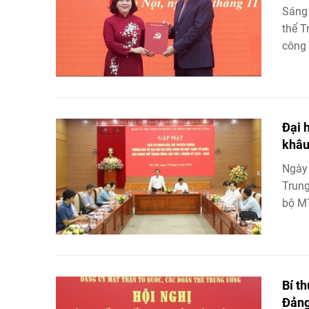
Sáng 
thể T
công 
Đại 
khâu
Ngày 
Trung
bộ MT
Bí t
Đảng