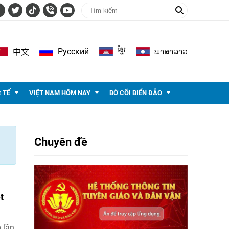
ខ្មែរ
ພາ​ສາ​ລາວ
Pусский
中文
 TẾ
VIỆT NAM HÔM NAY
BỜ CÕI BIỂN ĐẢO
Chuyên đề
t
 lần