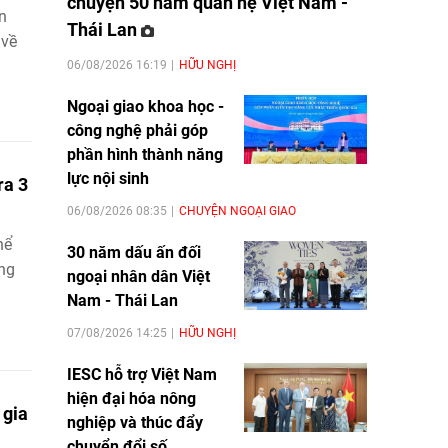
chuyện 50 năm quan hệ Việt Nam -
n
Thái Lan
 về
06/08/2026 16:19
HỮU NGHỊ
Ngoại giao khoa học -
công nghệ phải góp
phần hình thành năng
lực nội sinh
ra 3
06/08/2026 08:35
CHUYỆN NGOẠI GIAO
hể
30 năm dấu ấn đối
ảng
ngoại nhân dân Việt
Nam - Thái Lan
07/08/2026 14:25
HỮU NGHỊ
IESC hỗ trợ Việt Nam
hiện đại hóa nông
 gia
nghiệp và thúc đẩy
chuyển đổi số