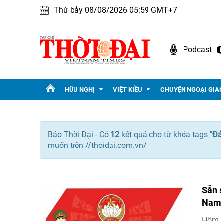
Thứ bảy 08/08/2026 05:59 GMT+7
Podcast
HỮU NGHỊ
VIỆT KIỀU
CHUYỆN NGOẠI GIA
Báo Thời Đại - Có
12
kết quả cho
từ khóa tags
"
Đả
muốn trên //thoidai.com.vn/
Sẵn 
Nam 
Hôm n