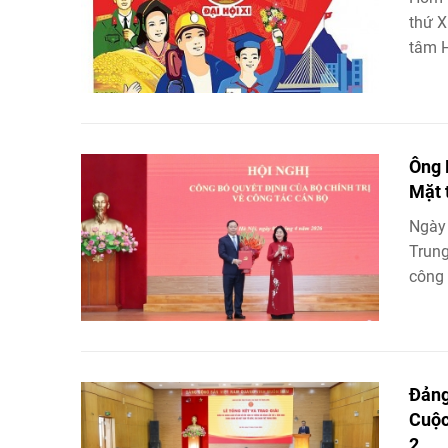
thứ X
tâm H
Ông 
Mặt 
Ngày 
Trung
công 
Đảng
Cuộc
2