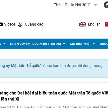
Thời tiết:
Hà Nội 30°C
Videos
Quảng cáo
English
O
NHÂN QUYỀN - GÓC NHÌN THỜI ĐẠI
GIA ĐÌNH VIỆT
QUỐC
ng ủy Mặt trận Tổ quốc"
. Chúc bạn tìm được nội dung mong
sàng cho Đại hội đại biểu toàn quốc Mặt trận Tổ quốc Việ
lần thứ XI
ay 11/5, Đại hội đại biểu toàn quốc Mặt trận Tổ quốc Việt Nam