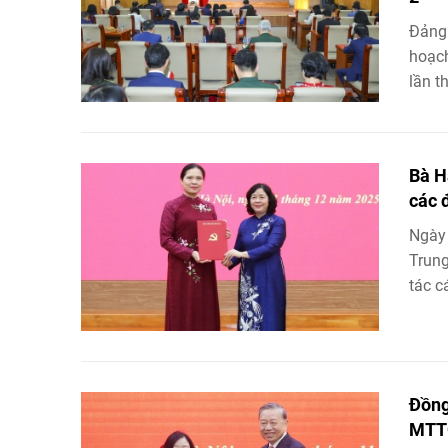
Đảng 
hoạch
lần t
Bà H
các 
Ngày 
Trung
tác cá
Đồng
MTTQ