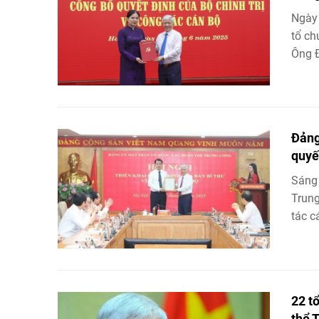
Ngày 
tổ ch
Ông Đ
Đảng
quyế
Sáng 
Trung
tác c
22 t
thể 