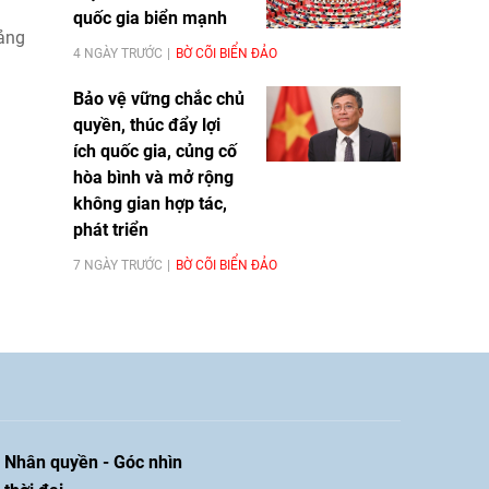
quốc gia biển mạnh
Đảng
4 NGÀY TRƯỚC
BỜ CÕI BIỂN ĐẢO
Bảo vệ vững chắc chủ
quyền, thúc đẩy lợi
ích quốc gia, củng cố
hòa bình và mở rộng
không gian hợp tác,
phát triển
7 NGÀY TRƯỚC
BỜ CÕI BIỂN ĐẢO
Nhân quyền - Góc nhìn