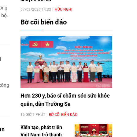
ương
07/08/2026 14:33
HỮU NGHỊ
 bộ.
Bờ cõi biển đảo
i
 công
Hơn 230 y, bác sĩ chăm sóc sức khỏe
quân, dân Trường Sa
16 GIỜ 7 PHÚT
BỜ CÕI BIỂN ĐẢO
Kiến tạo, phát triển
àn
Việt Nam trở thành