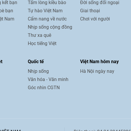
 kết bạn
Tấm lòng kiều bào
Đời sống đối ngoại
bè bạn
Tự hào Việt Nam
Giai thoại
iệt Nam
Cẩm nang về nước
Chơi với người
Nhịp sống cộng đồng
Thư xa quê
Học tiếng Việt
ệt
Quốc tế
Việt Nam hôm nay
Nhịp sống
Hà Nội ngày nay
Văn hóa - Văn minh
Góc nhìn CGTN