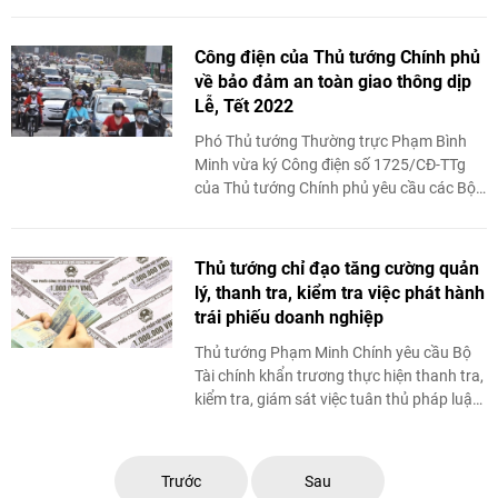
26/CĐ-QG, hồi 12h00, ngày 16/12/2021
gửi Ban Chỉ huy phòng ...
Công điện của Thủ tướng Chính phủ
về bảo đảm an toàn giao thông dịp
Lễ, Tết 2022
Phó Thủ tướng Thường trực Phạm Bình
Minh vừa ký Công điện số 1725/CĐ-TTg
của Thủ tướng Chính phủ yêu cầu các Bộ
ngành, địa phương bảo đảm trật tự, an
toàn giao thông trong ...
Thủ tướng chỉ đạo tăng cường quản
lý, thanh tra, kiểm tra việc phát hành
trái phiếu doanh nghiệp
Thủ tướng Phạm Minh Chính yêu cầu Bộ
Tài chính khẩn trương thực hiện thanh tra,
kiểm tra, giám sát việc tuân thủ pháp luật
về phát hành và sử dụng vốn thu được từ
...
Trước
Sau