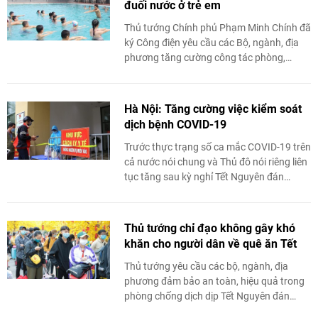
đuối nước ở trẻ em
Thủ tướng Chính phủ Phạm Minh Chính đã
ký Công điện yêu cầu các Bộ, ngành, địa
phương tăng cường công tác phòng,
chống đuối nước trẻ em. Theo đó, Bộ Giáo
dục và Đào ...
Hà Nội: Tăng cường việc kiểm soát
dịch bệnh COVID-19
Trước thực trạng số ca mắc COVID-19 trên
cả nước nói chung và Thủ đô nói riêng liên
tục tăng sau kỳ nghỉ Tết Nguyên đán
Nhâm Dần 2022, ông Chu Ngọc Anh, Chủ
tịch ...
Thủ tướng chỉ đạo không gây khó
khăn cho người dân về quê ăn Tết
Thủ tướng yêu cầu các bộ, ngành, địa
phương đảm bảo an toàn, hiệu quả trong
phòng chống dịch dịp Tết Nguyên đán
Nhâm Dần. Tuy nhiên, không đặt ra những