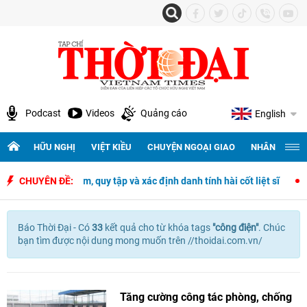
Podcast
Videos
Quảng cáo
English
HỮU NGHỊ
VIỆT KIỀU
CHUYỆN NGOẠI GIAO
NHÂN QUYỀN 
ngày đêm tìm kiếm, quy tập và xác định danh tính hài cốt liệt sĩ
CHUYÊN ĐỀ:
Đạ
Báo Thời Đại - Có
33
kết quả cho
từ khóa tags
"
công điện"
. Chúc
bạn tìm được nội dung mong muốn trên //thoidai.com.vn/
Tăng cường công tác phòng, chống