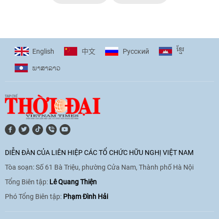
ខ្មែរ
English
Pусский
中文
ພາ​ສາ​ລາວ
DIỄN ĐÀN CỦA LIÊN HIỆP CÁC TỔ CHỨC HỮU NGHỊ VIỆT NAM
Tòa soạn: Số 61 Bà Triệu, phường Cửa Nam, Thành phố Hà Nội
Tổng Biên tập:
Lê Quang Thiện
Phó Tổng Biên tập:
Phạm Đình Hải