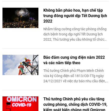
quy định trái với ...
Không bắn pháo hoa, hạn chế tập
trung đông người dịp Tết Dương lịch
2022
Nhằm tăng cường công tác phòng chống
dịch bệnh trong dịp nghỉ Tết Dương lịch
2022, Thủ tướng yêu cầu không tổ chức
bắn pháo hoa, hạn chế tối đa các sự kiện
tập trung ...
Bảo đảm cung ứng điện năm 2022
và các năm tiếp theo
Thủ tướng Chính phủ Phạm Minh Chính
vừa ký Công điện số 1813/CĐ-TTg ngày
24/12/2021 về việc dự báo nhu cầu điện,
sử dụng điện tiết kiệm và hiệu quả; bảo
đảm cung ứng điện ...
Thủ tướng Chính phủ yêu cầu tăng
cường phòng, chống dịch COVID-19,
kiểm soát biến chủng mới Omicron