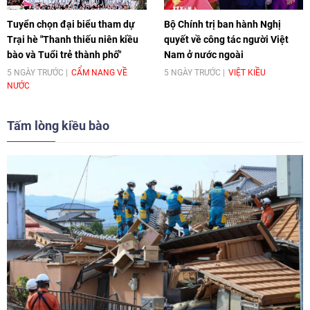
Tuyển chọn đại biểu tham dự
Bộ Chính trị ban hành Nghị
Trại hè "Thanh thiếu niên kiều
quyết về công tác người Việt
bào và Tuổi trẻ thành phố"
Nam ở nước ngoài
5 NGÀY TRƯỚC
CẨM NANG VỀ
5 NGÀY TRƯỚC
VIỆT KIỀU
NƯỚC
Tấm lòng kiều bào