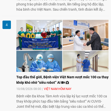
phong trào phản đối chiến tranh, lên tiếng ủng hộ độc lập,
hòa bình cho Việt Nam. Sau chiến tranh, tình đoàn kết ấy
tiếp tục bằng các hoạt động nhân đạo, hỗ trợ cộng đồng và
đồng hành với những người còn chịu hậu quả chiến tranh,
trong đó có các nạn nhân chất độc da cam/dioxin.
Top đầu thế giới, Bệnh viện Việt Nam vượt mốc 100 ca thay
khớp khó nhờ “siêu robot” AI
10/08/2026 08:00
VIỆT NAM HÔM NAY
Bệnh viện Đa khoa Tâm Anh vừa lập kỷ lục vượt mốc 100 ca
thay khớp phức tạp đầu tiên bằng “siêu robot” AI CUVIS-
Joint thế hệ mới, đặc biệt tập trung vào các ca khó có thể