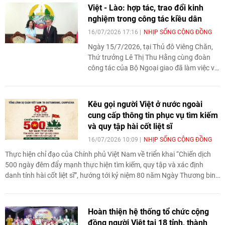
bè quốc tế.
Việt - Lào: hợp tác, trao đổi kinh
nghiệm trong công tác kiều dân
16/07/2026 17:16
NHỊP SỐNG CỘNG ĐỒNG
Ngày 15/7/2026, tại Thủ đô Viêng Chăn,
Thứ trưởng Lê Thị Thu Hằng cùng đoàn
công tác của Bộ Ngoại giao đã làm việc với
Bộ Ngoại giao Lào nhằm tăng cường hợp
tác, trao đổi kinh nghiệm trong công tác
kiều dân.
Kêu gọi người Việt ở nước ngoài
cung cấp thông tin phục vụ tìm kiếm
và quy tập hài cốt liệt sĩ
16/07/2026 10:09
NHỊP SỐNG CỘNG ĐỒNG
Thực hiện chỉ đạo của Chính phủ Việt Nam về triển khai “Chiến dịch
500 ngày đêm đẩy mạnh thực hiện tìm kiếm, quy tập và xác định
danh tính hài cốt liệt sĩ”, hướng tới kỷ niệm 80 năm Ngày Thương binh
- Liệt sĩ (27/7/1947 – 27/7/2027), Đại sứ quán Việt Nam tại Ba Lan
và Tổng lãnh sự quán Việt Nam tại Battambang (Campuchia) đã ra
thông báo kêu gọi cộng đồng người Việt cung cấp thông tin hỗ trợ
Hoàn thiện hệ thống tổ chức cộng
công tác tìm kiếm, quy tập, xác định danh tính hài cốt liệt sĩ.
đồng người Việt tại 18 tỉnh, thành