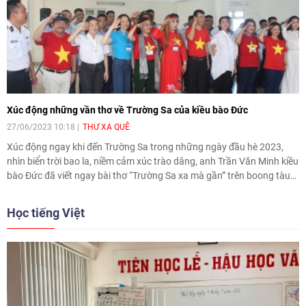
Xúc động những vần thơ về Trường Sa của kiều bào Đức
27/06/2023 10:18
THƯ XA QUÊ
Xúc động ngay khi đến Trường Sa trong những ngày đầu hè 2023,
nhìn biển trời bao la, niềm cảm xúc trào dâng, anh Trần Văn Minh kiều
bào Đức đã viết ngay bài thơ “Trường Sa xa mà gần” trên boong tàu
với những vần thơ mộc mạc, giản dị hòa lẫn trong tiếng sóng, gió biển
khơi.
Học tiếng Việt