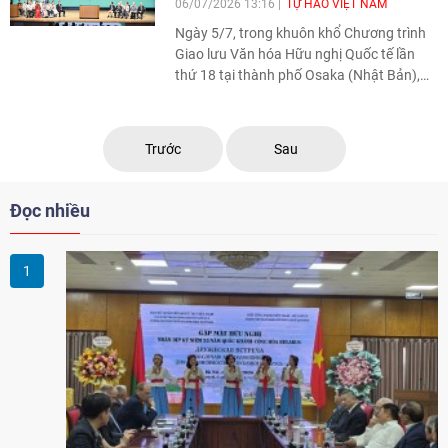
06/07/2026 13:16
TỰ HÀO VIỆT NAM
Ngày 5/7, trong khuôn khổ Chương trình
Giao lưu Văn hóa Hữu nghị Quốc tế lần
thứ 18 tại thành phố Osaka (Nhật Bản),
bà Lê Thương, Chủ tịch Hiệp hội Người
Việt Nam vùng Kansai, được Tổ chức Xúc
tiến Hữu nghị Quốc tế (IHA) trao Giải
Trước
Sau
thưởng "Cộng đồng cho Công dân Toàn
cầu" nhằm ghi nhận những đóng góp
trong thúc đẩy giao lưu văn hóa và kết nối
Đọc nhiều
cộng đồng.