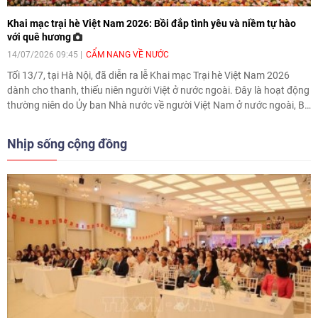
Khai mạc trại hè Việt Nam 2026: Bồi đắp tình yêu và niềm tự hào
với quê hương
14/07/2026 09:45
CẨM NANG VỀ NƯỚC
Tối 13/7, tại Hà Nội, đã diễn ra lễ Khai mạc Trại hè Việt Nam 2026
dành cho thanh, thiếu niên người Việt ở nước ngoài. Đây là hoạt động
thường niên do Ủy ban Nhà nước về người Việt Nam ở nước ngoài, Bộ
Ngoại giao chủ trì, phối hợp với các bộ, ngành và địa phương tổ chức
nhằm gắn kết thanh niên, sinh viên người Việt Nam ở nước ngoài với
Nhịp sống cộng đồng
quê hương, đất nước.