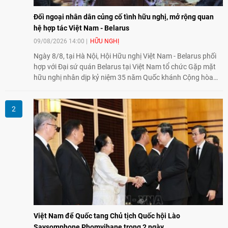
Đối ngoại nhân dân củng cố tình hữu nghị, mở rộng quan
hệ hợp tác Việt Nam - Belarus
09/08/2026 14:00
HỮU NGHỊ
Ngày 8/8, tại Hà Nội, Hội Hữu nghị Việt Nam - Belarus phối
hợp với Đại sứ quán Belarus tại Việt Nam tổ chức Gặp mặt
hữu nghị nhân dịp kỷ niệm 35 năm Quốc khánh Cộng hòa
Belarus. Đại diện hai bên nhấn mạnh vai trò của đối ngoại
nhân dân trong củng cố tình hữu nghị, mở rộng hợp tác thiết
thực và làm sâu sắc quan hệ Đối tác chiến lược Việt Nam -
Belarus.
Việt Nam để Quốc tang Chủ tịch Quốc hội Lào
Saysomphone Phomvihane trong 2 ngày