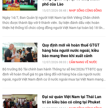
phố của Lào
15/07/2026 08:48
NHỊP SỐNG CỘNG ĐỒNG
Ngày 14/7, Ban Quản lý người Việt Nam tại tỉnh Viêng Chăn chính
thức được thành lập với 9 thành viên. Sự kiện đánh dấu việc hoàn
thiện hệ thống tổ chức cộng đồng người Việt Nam tại toàn bộ 18 tỉnh,
thành phố của Lào, góp phần nâng cao hiệu quả hỗ trợ bà con và
củng cố quan hệ hữu nghị đặc biệt Việt Nam - Lào.
Quy định mới về hoàn thuế GTGT
hàng hóa người nước ngoài, kiều
bào mang theo khi xuất cảnh
12/07/2026 08:03
CẨM NANG VỀ NƯỚC
Bộ trưởng Bộ Tài chính ban hành Thông tư số 84/2026/TT-BTC quy
định về hoàn thuế giá trị gia tăng đối với hàng hóa của người nước
ngoài, người Việt Nam định cư ở nước ngoài mua tại Việt Nam mang
theo khi xuất cảnh.
Đại sứ quán Việt Nam tại Thái Lan
tri ân kiều bào có công tại Phuket