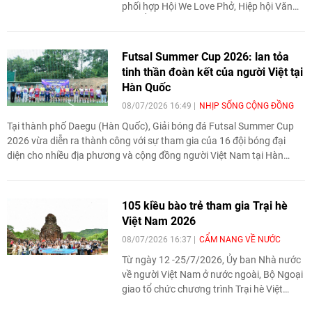
phối hợp Hội We Love Phở, Hiệp hội Văn
hóa Ẩm thực Ninh Bình và các nghệ nhân,
chuyên gia ẩm thực Việt Nam tổ chức
chương trình "Phở và văn hóa ẩm thực
Futsal Summer Cup 2026: lan tỏa
mang bản sắc Việt Nam đến gần hơn với
tinh thần đoàn kết của người Việt tại
châu Âu và thế giới".
Hàn Quốc
08/07/2026 16:49
NHỊP SỐNG CỘNG ĐỒNG
Tại thành phố Daegu (Hàn Quốc), Giải bóng đá Futsal Summer Cup
2026 vừa diễn ra thành công với sự tham gia của 16 đội bóng đại
diện cho nhiều địa phương và cộng đồng người Việt Nam tại Hàn
Quốc.
105 kiều bào trẻ tham gia Trại hè
Việt Nam 2026
08/07/2026 16:37
CẨM NANG VỀ NƯỚC
Từ ngày 12 -25/7/2026, Ủy ban Nhà nước
về người Việt Nam ở nước ngoài, Bộ Ngoại
giao tổ chức chương trình Trại hè Việt
Nam 2026 với chủ đề “Hành trình di sản,