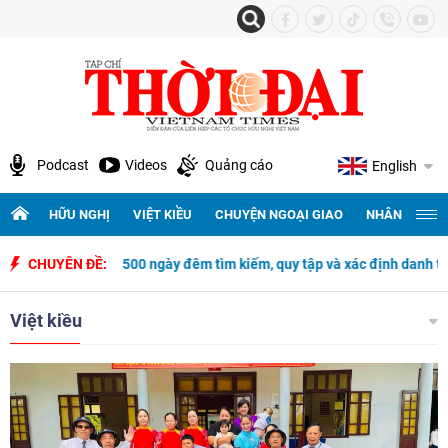
Podcast
Videos
Quảng cáo
English
HỮU NGHỊ
VIỆT KIỀU
CHUYỆN NGOẠI GIAO
NHÂN QUYỀN 
 ngày đêm tìm kiếm, quy tập và xác định danh tính hài cốt liệt sĩ
CHUYÊN ĐỀ:
Đ
Việt kiều