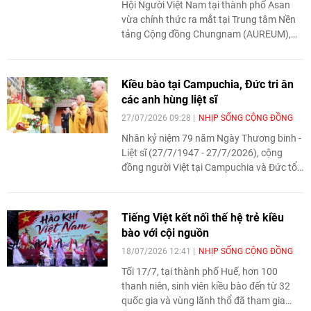
Hội Người Việt Nam tại thành phố Asan
vừa chính thức ra mắt tại Trung tâm Nền
tảng Cộng đồng Chungnam (AUREUM),
thành phố Asan, tỉnh Chungcheongnam-
do (Chungnam), Hàn Quốc. Sự kiện đánh
dấu một bước phát triển quan trọng trong
Kiều bào tại Campuchia, Đức tri ân
quá trình xây dựng mạng lưới tổ chức
các anh hùng liệt sĩ
cộng đồng người Việt Nam tại tỉnh
27/07/2026 09:28
NHỊP SỐNG CỘNG ĐỒNG
Chungnam theo hướng chuyên nghiệp, bài
bản và bền vững.
Nhân kỷ niệm 79 năm Ngày Thương binh -
Liệt sĩ (27/7/1947 - 27/7/2026), cộng
đồng người Việt tại Campuchia và Đức tổ
chức dâng hương, cầu siêu, thăm hỏi thân
nhân liệt sĩ, tiếp nối đạo lý “Uống nước nhớ
nguồn” nơi xa Tổ quốc.
Tiếng Việt kết nối thế hệ trẻ kiều
bào với cội nguồn
18/07/2026 12:41
NHỊP SỐNG CỘNG ĐỒNG
Tối 17/7, tại thành phố Huế, hơn 100
thanh niên, sinh viên kiều bào đến từ 32
quốc gia và vùng lãnh thổ đã tham gia