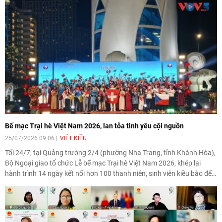
Bế mạc Trại hè Việt Nam 2026, lan tỏa tình yêu cội nguồn
25/07/2026 09:06
VIỆT KIỀU
Tối 24/7, tại Quảng trường 2/4 (phường Nha Trang, tỉnh Khánh Hòa),
Bộ Ngoại giao tổ chức Lễ bế mạc Trại hè Việt Nam 2026, khép lại
hành trình 14 ngày kết nối hơn 100 thanh niên, sinh viên kiều bào đến
từ 32 quốc gia và vùng lãnh thổ với quê hương, đất nước.