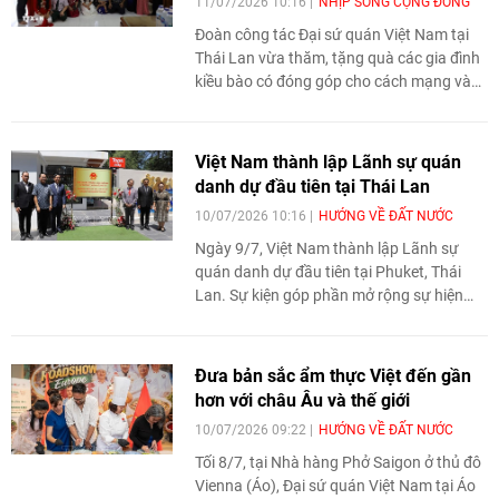
11/07/2026 10:16
NHỊP SỐNG CỘNG ĐỒNG
Đoàn công tác Đại sứ quán Việt Nam tại
Thái Lan vừa thăm, tặng quà các gia đình
kiều bào có đóng góp cho cách mạng và
gặp gỡ cộng đồng người Việt tại Phuket.
Đại sứ Phạm Việt Hùng mong muốn bà
con tiếp tục gìn giữ bản sắc, củng cố đoàn
Việt Nam thành lập Lãnh sự quán
kết và đóng góp cho quan hệ Việt Nam -
danh dự đầu tiên tại Thái Lan
Thái Lan.
10/07/2026 10:16
HƯỚNG VỀ ĐẤT NƯỚC
Ngày 9/7, Việt Nam thành lập Lãnh sự
quán danh dự đầu tiên tại Phuket, Thái
Lan. Sự kiện góp phần mở rộng sự hiện
diện của Việt Nam tại Thái Lan, tăng
cường hỗ trợ công dân và thúc đẩy hợp
tác với khu vực kinh tế năng động bên bờ
Đưa bản sắc ẩm thực Việt đến gần
biển Andaman.
hơn với châu Âu và thế giới
10/07/2026 09:22
HƯỚNG VỀ ĐẤT NƯỚC
Tối 8/7, tại Nhà hàng Phở Saigon ở thủ đô
Vienna (Áo), Đại sứ quán Việt Nam tại Áo