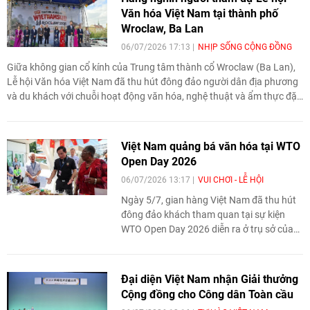
Văn hóa Việt Nam tại thành phố
Wroclaw, Ba Lan
06/07/2026 17:13
NHỊP SỐNG CỘNG ĐỒNG
Giữa không gian cổ kính của Trung tâm thành cổ Wroclaw (Ba Lan),
Lễ hội Văn hóa Việt Nam đã thu hút đông đảo người dân địa phương
và du khách với chuỗi hoạt động văn hóa, nghệ thuật và ẩm thực đặc
sắc, góp phần quảng bá hình ảnh đất nước, con người Việt Nam tới
bạn bè quốc tế.
Việt Nam quảng bá văn hóa tại WTO
Open Day 2026
06/07/2026 13:17
VUI CHƠI - LỄ HỘI
Ngày 5/7, gian hàng Việt Nam đã thu hút
đông đảo khách tham quan tại sự kiện
WTO Open Day 2026 diễn ra ở trụ sở của
Tổ chức Thương mại Thế giới (WTO) tại
Geneva, Thụy Sĩ, góp phần quảng bá văn
hóa và hình ảnh đất nước tới bạn bè quốc
Đại diện Việt Nam nhận Giải thưởng
tế.
Cộng đồng cho Công dân Toàn cầu