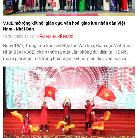
VJCE mở rộng kết nối giáo dục, văn hoá, giao lưu nhân dân Việt
Nam - Nhật Bản
19/07/2026 17:53
CẨM NANG VỀ NƯỚC
Ngày 18/7, Trung tâm Xúc tiến Hợp tác Văn hóa, Giáo dục Việt Nam -
Nhật Bản (VJCE) chính thức ra mắt văn phòng đại diện tại Hà Nội,
mở ra giai đoạn mới trong hoạt động kết nối giáo dục, văn hóa và
giao lưu nhân dân giữa Việt Nam và Nhật Bản.