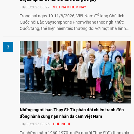
10/08/2026 08:27
VIỆT NAM HÔM NAY
Trong hai ngày 10-11/8/2026, Việt Nam để tang Chủ tịch
Quốc hội Lào Saysomphone Phomvihane theo nghi thức
Quốc tang, thể hiện niềm tiếc thương đối với một nhà lãnh
đạo có nhiều đóng góp cho đất nước Lào và quan hệ hữu
nghị vĩ đại, đoàn kết đặc biệt Việt Nam - Lào.
Những người bạn Thụy Sĩ: Từ phản đối chiến tranh đến
đồng hành cùng nạn nhân da cam Việt Nam
10/08/2026 08:25
HỮU NGHỊ
Từ những năm 1960-1970, nhiều người Thụy Sĩ đã tham gia