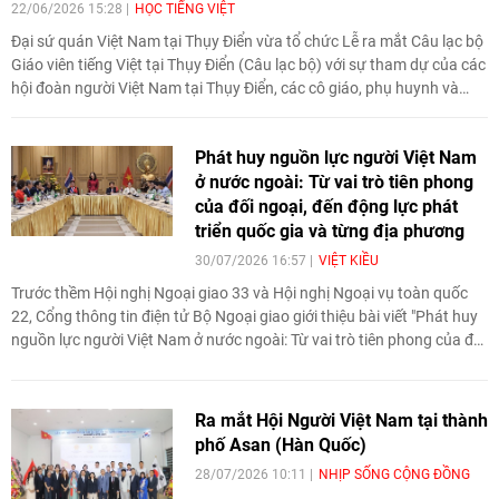
22/06/2026 15:28
HỌC TIẾNG VIỆT
Đại sứ quán Việt Nam tại Thụy Điển vừa tổ chức Lễ ra mắt Câu lạc bộ
Giáo viên tiếng Việt tại Thụy Điển (Câu lạc bộ) với sự tham dự của các
hội đoàn người Việt Nam tại Thụy Điển, các cô giáo, phụ huynh và
những người quan tâm đến việc gìn giữ, lan tỏa tiếng Việt trong cộng
đồng.
Phát huy nguồn lực người Việt Nam
ở nước ngoài: Từ vai trò tiên phong
của đối ngoại, đến động lực phát
triển quốc gia và từng địa phương
30/07/2026 16:57
VIỆT KIỀU
Trước thềm Hội nghị Ngoại giao 33 và Hội nghị Ngoại vụ toàn quốc
22, Cổng thông tin điện tử Bộ Ngoại giao giới thiệu bài viết "Phát huy
nguồn lực người Việt Nam ở nước ngoài: Từ vai trò tiên phong của đối
ngoại, đến động lực phát triển quốc gia và từng địa phương" của Thứ
trưởng Bộ Ngoại giao Lê Thị Thu Hằng.
Ra mắt Hội Người Việt Nam tại thành
phố Asan (Hàn Quốc)
28/07/2026 10:11
NHỊP SỐNG CỘNG ĐỒNG