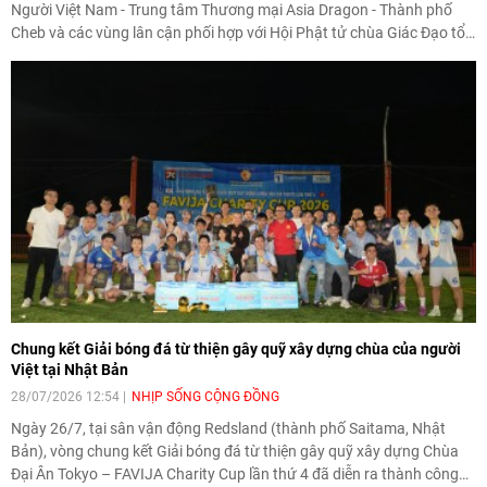
Người Việt Nam - Trung tâm Thương mại Asia Dragon - Thành phố
Cheb và các vùng lân cận phối hợp với Hội Phật tử chùa Giác Đạo tổ
chức bàn giao đợt hàng hóa đầu tiên trong chương trình thiện
nguyện hỗ trợ những người dân có hoàn cảnh khó khăn tại tỉnh
Karlovy Vary.
Chung kết Giải bóng đá từ thiện gây quỹ xây dựng chùa của người
Việt tại Nhật Bản
28/07/2026 12:54
NHỊP SỐNG CỘNG ĐỒNG
Ngày 26/7, tại sân vận động Redsland (thành phố Saitama, Nhật
Bản), vòng chung kết Giải bóng đá từ thiện gây quỹ xây dựng Chùa
Đại Ân Tokyo – FAVIJA Charity Cup lần thứ 4 đã diễn ra thành công