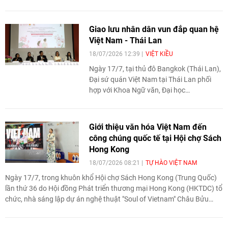
Chương trình giao lưu tiếng Việt trong
khuôn khổ Trại hè Việt Nam 2026. Chương
trình góp phần trau dồi tiếng Việt và tăng
Giao lưu nhân dân vun đắp quan hệ
cường sự gắn kết của thế hệ trẻ người Việt
Việt Nam - Thái Lan
Nam ở nước ngoài với văn hóa, lịch sử và
18/07/2026 12:39
VIỆT KIỀU
cội nguồn dân tộc.
Ngày 17/7, tại thủ đô Bangkok (Thái Lan),
Đại sứ quán Việt Nam tại Thái Lan phối
hợp với Khoa Ngữ văn, Đại học
Chulalongkorn tổ chức hội thảo học thuật
“Hướng tới kỷ niệm 50 năm thiết lập quan
hệ ngoại giao Việt Nam - Thái Lan: Kết nối
Giới thiệu văn hóa Việt Nam đến
nhân dân và giao lưu văn hóa”. Hội thảo
công chúng quốc tế tại Hội chợ Sách
nhấn mạnh vai trò của giao lưu nhân dân,
Hong Kong
văn hóa và hợp tác giáo dục trong việc
18/07/2026 08:21
TỰ HÀO VIỆT NAM
vun đắp quan hệ hữu nghị giữa hai nước.
Ngày 17/7, trong khuôn khổ Hội chợ Sách Hong Kong (Trung Quốc)
lần thứ 36 do Hội đồng Phát triển thương mại Hong Kong (HKTDC) tổ
chức, nhà sáng lập dự án nghệ thuật "Soul of Vietnam" Châu Bửu
Nghi (nghệ danh Bonnie Chau) đã giới thiệu những nét đẹp về đất
nước, con người và văn hóa Việt Nam đến công chúng sở tại và bạn