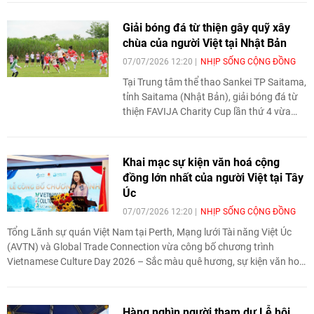
gắn kết cội nguồn”. Chương trình quy tụ
105 thanh niên, sinh viên người Việt Nam ở
Giải bóng đá từ thiện gây quỹ xây
nước ngoài đến từ 35 quốc gia và vùng
chùa của người Việt tại Nhật Bản
lãnh thổ.
07/07/2026 12:20
NHỊP SỐNG CỘNG ĐỒNG
Tại Trung tâm thể thao Sankei TP Saitama,
tỉnh Saitama (Nhật Bản), giải bóng đá từ
thiện FAVIJA Charity Cup lần thứ 4 vừa
diễn ra thành công, lan tỏa tinh thần thể
thao, đoàn kết và sẻ chia vì cộng đồng.
Khai mạc sự kiện văn hoá cộng
đồng lớn nhất của người Việt tại Tây
Úc
07/07/2026 12:20
NHỊP SỐNG CỘNG ĐỒNG
Tổng Lãnh sự quán Việt Nam tại Perth, Mạng lưới Tài năng Việt Úc
(AVTN) và Global Trade Connection vừa công bố chương trình
Vietnamese Culture Day 2026 – Sắc màu quê hương, sự kiện văn hoá
cộng đồng lớn nhất của người Việt tại Tây Úc. Chương trình dự kiến
diễn ra vào ngày 7/11/2026 tại Forrest Place, trung tâm thành phố
Perth.
Hàng nghìn người tham dự Lễ hội