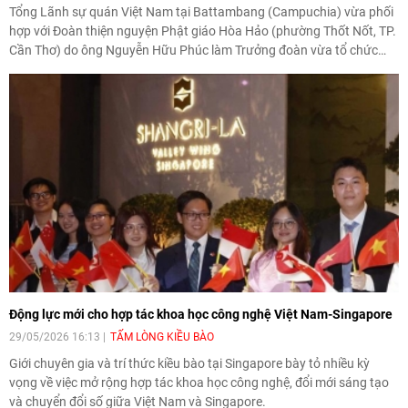
Tổng Lãnh sự quán Việt Nam tại Battambang (Campuchia) vừa phối
hợp với Đoàn thiện nguyện Phật giáo Hòa Hảo (phường Thốt Nốt, TP.
Cần Thơ) do ông Nguyễn Hữu Phúc làm Trưởng đoàn vừa tổ chức
chương trình tặng 500 phần quà cho bà con có hoàn cảnh khó khăn
tại hai tỉnh Battambang và Pursat, Vương quốc Campuchia.
Động lực mới cho hợp tác khoa học công nghệ Việt Nam-Singapore
29/05/2026 16:13
TẤM LÒNG KIỀU BÀO
Giới chuyên gia và trí thức kiều bào tại Singapore bày tỏ nhiều kỳ
vọng về việc mở rộng hợp tác khoa học công nghệ, đổi mới sáng tạo
và chuyển đổi số giữa Việt Nam và Singapore.