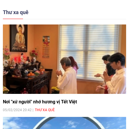
trong không khí sôi nổi, thắm đượm tinh thần thể thao và lòng nhân
ái.
Thư xa quê
Nơi "xứ người" nhớ hương vị Tết Việt
05/02/2024 20:42
THƯ XA QUÊ