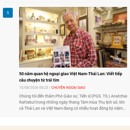
điều trị tốt bằng kỹ thuật truyền thống hay robot thế hệ cũ,
mở ra cơ hội mới cho nhiều người bệnh đang đối mặt nguy
cơ “tàn phế”.
50 năm quan hệ ngoại giao Việt Nam-Thái Lan: Viết tiếp
câu chuyện từ trái tim
10/08/2026 08:23
CHUYỆN NGOẠI GIAO
Chúng tôi đến thăm Phó Giáo sư, Tiến sĩ (PGS. TS.) Anatchai
Rattakul trong những ngày tháng Tám mùa Thu lịch sử, khi
cả Thái Lan và Việt Nam đang có nhiều hoạt động kỷ niệm
50 năm thiết lập quan hệ ngoại giao, để nghe ông kể lại câu
chuyện cách đây nửa thế kỷ, khi cha ông, Bộ trưởng Ngoại
giao Bhichai Rattakul, được giao nhiệm vụ cải thiện quan hệ