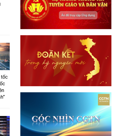
g
 tốc
tốc
ên
nh”