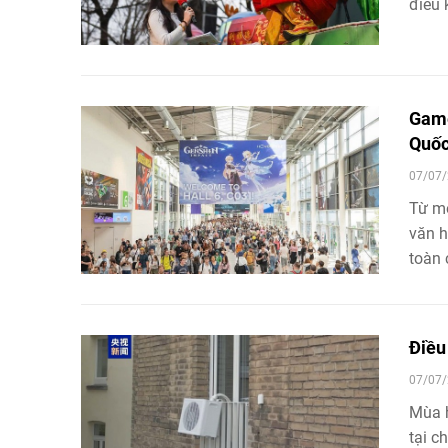
điều 
vào k
trực 
Game
Quố
07/07/
Từ mộ
văn h
toàn 
Deeps
mại m
Trun
Điều
07/07/
Mùa h
tại c