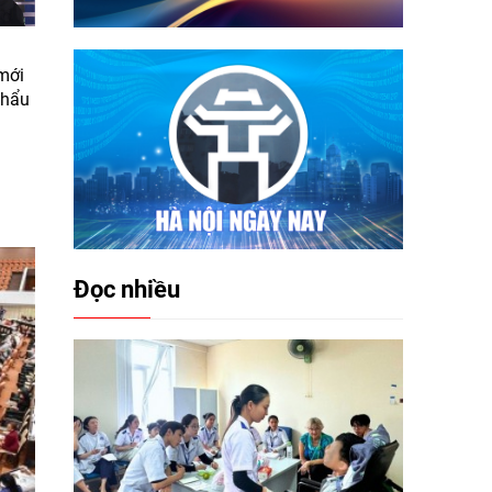
mới
khẩu
Đọc nhiều