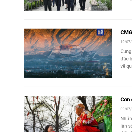
CMG p
10/07/
Cung 
đặc b
về qu
Trung
các dâ
chính
chuyệ
Cơn 
09/07/
Những
làn s