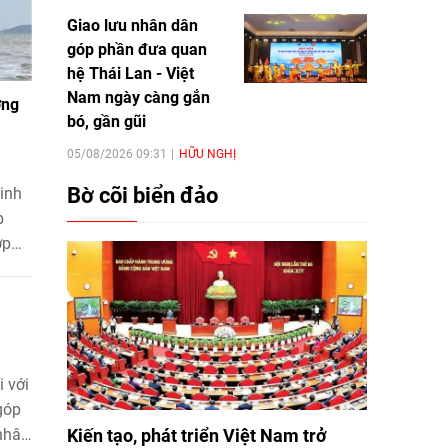
Giao lưu nhân dân
góp phần đưa quan
hệ Thái Lan - Việt
Nam ngày càng gắn
ơng
bó, gần gũi
05/08/2026 09:31
HỮU NGHỊ
Bờ cõi biển đảo
inh
p
ợp
 lần
mô
 với
i
góp
ển.
Kiến tạo, phát triển Việt Nam trở
 nhân