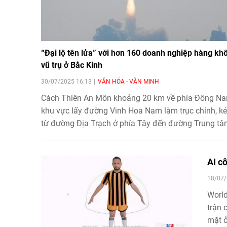
“Đại lộ tên lửa” với hơn 160 doanh nghiệp hàng kh
vũ trụ ở Bắc Kinh
30/07/2025 16:13
VĂN HÓA - VĂN MINH
Cách Thiên An Môn khoảng 20 km về phía Đông Na
khu vực lấy đường Vinh Hoa Nam làm trục chính, ké
từ đường Địa Trạch ở phía Tây đến đường Trung t
Hoành Đạt ở phía Đông, được mệnh danh là “Đại lộ 
lửa Bắc Kinh”. Trên con phố này, tất cả mọi người đ
đang nghiên cứu về việc “lên trời”.
AI c
18/07/
World
trận 
mặt ở