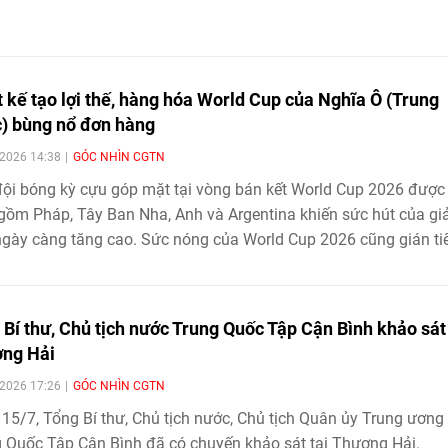
AI) của Trung Quốc lại trở thành một trong những điểm nhấn nổi
iải đấu.
t kế tạo lợi thế, hàng hóa World Cup của Nghĩa Ô (Trung
) bùng nổ đơn hàng
2026 14:38
GÓC NHÌN CGTN
ội bóng kỳ cựu góp mặt tại vòng bán kết World Cup 2026 được
gồm Pháp, Tây Ban Nha, Anh và Argentina khiến sức hút của giả
gày càng tăng cao. Sức nóng của World Cup 2026 cũng gián ti
ộng lực tăng trưởng kinh tế cho thành phố nhỏ Nghĩa Ô của Tru
.
 Bí thư, Chủ tịch nước Trung Quốc Tập Cận Bình khảo sát 
̣ng Hải
2026 17:26
GÓC NHÌN CGTN
15/7, Tổng Bí thư, Chủ tịch nước, Chủ tịch Quân ủy Trung ương
 Quốc Tập Cận Bình đã có chuyến khảo sát tại Thượng Hải.