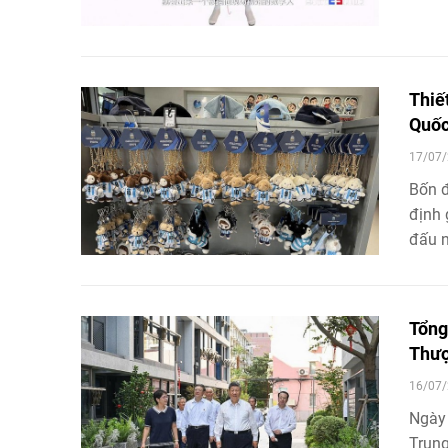
tạo (
của g
Thiế
Quốc
17/07/
Bốn đ
định 
đấu n
tạo đ
Quốc
Tổng
Thươ
16/07/
Ngày 
Trung