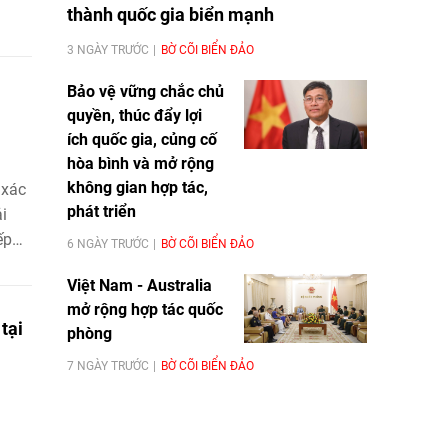
 bật
thành quốc gia biển mạnh
3 NGÀY TRƯỚC
BỜ CÕI BIỂN ĐẢO
Bảo vệ vững chắc chủ
quyền, thúc đẩy lợi
ích quốc gia, củng cố
hòa bình và mở rộng
không gian hợp tác,
 xác
phát triển
i
ếp
6 NGÀY TRƯỚC
BỜ CÕI BIỂN ĐẢO
ng
Việt Nam - Australia
mở rộng hợp tác quốc
tại
phòng
7 NGÀY TRƯỚC
BỜ CÕI BIỂN ĐẢO