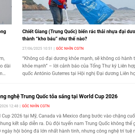
ông
Chiết Giang (Trung Quốc) biến rác thải nhựa đại dư
thành “kho báu” như thế nào?
27/06/2025 10:51
GÓC NHÌN CGTN
m,
“Không có đại dương khỏe mạnh, sẽ không có hành t
o dài
khỏe mạnh” – lời cảnh báo của Tổng Thư ký Liên hợ
âm
quốc António Guterres tại Hội nghị Đại dương Liên h
tên
quốc lần thứ ba diễn ra ngày 13/6 tại Pháp thêm một
ều
nhấn mạnh tính cấp bách của việc bảo vệ biển xanh.
ông nghệ Trung Quốc tỏa sáng tại World Cup 2026
Trong bối cảnh mỗi năm có hơn 10 triệu tấn rác thải
nhựa tràn xuống đại dương, tỉnh Chiết Giang (Trung
2026 12:48
GÓC NHÌN CGTN
Quốc) đang cho thấy một hướng đi đáng chú ý với 
 Cup 2026 tại Mỹ, Canada và Mexico đang bước vào chặng cuối
hình “Tuần hoàn xanh” – biến rác thải nhựa thành tà
chung kết sắp diễn ra. Dù đội tuyển nam Trung Quốc không thể 
nguyên, mở ra triển vọng bền vững cho môi trường bi
 ngày hội bóng đá lớn nhất hành tinh, nhưng công nghệ trí tuệ