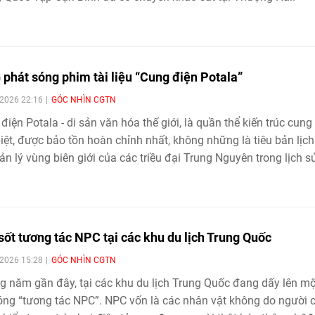
hát sóng phim tài liệu “Cung điện Potala”
2026 22:16
GÓC NHÌN CGTN
điện Potala - di sản văn hóa thế giới, là quần thể kiến trúc cung
iệt, được bảo tồn hoàn chỉnh nhất, không những là tiêu bản lịc
ản lý vùng biên giới của các triều đại Trung Nguyên trong lịch s
 Quốc, mà còn là nhân chứng lịch sử cho sự giao lưu, hòa hợp 
n tộc Trung Hoa. Tại cung điện Potala có lịch sử lâu dài, các yế
 trị, tôn giáo, văn hóa, nghệ thuật đan xen nhau, để lại nhiều câ
n đầy kịch tính.
sốt tương tác NPC tại các khu du lịch Trung Quốc
2026 15:28
GÓC NHÌN CGTN
 năm gần đây, tại các khu du lịch Trung Quốc đang dấy lên mộ
óng “tương tác NPC”. NPC vốn là các nhân vật không do người 