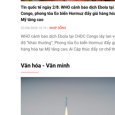
Tin quốc tế ngày 2/8: WHO cảnh báo dịch Ebola tại
Congo, phong tỏa Eo biển Hormuz đẩy giá hàng hóa
Mỹ tăng cao
02/08/2026 10:19
NHỊP SỐNG
WHO cảnh báo dịch Ebola tại CHDC Congo lây lan vớ
độ “khác thường”; Phong tỏa Eo biển Hormuz đẩy g
hàng hóa tại Mỹ tăng cao; Ai Cập thúc đẩy cơ chế t
thi lệnh ngừng bắn tại Dải Gaza... là tin tức quốc tế
chú ý ngày 2/8.
Văn hóa - Văn minh