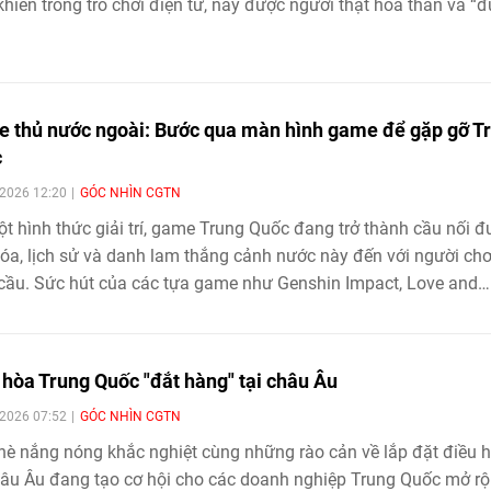
khiển trong trò chơi điện tử, nay được người thật hóa thân và “đ
hông gian du lịch thực tế, trở thành những nhân vật chính tương
tiếp với du khách và dẫn dắt câu chuyện trải nghiệm.
 thủ nước ngoài: Bước qua màn hình game để gặp gỡ T
c
2026 12:20
GÓC NHÌN CGTN
t hình thức giải trí, game Trung Quốc đang trở thành cầu nối đ
óa, lịch sử và danh lam thắng cảnh nước này đến với người chơ
cầu. Sức hút của các tựa game như Genshin Impact, Love and
pace hay Where Winds Meet không chỉ tạo nên thành công th
à còn khơi dậy làn sóng tìm hiểu tiếng Trung, văn hóa và du lịc
g Quốc.
 hòa Trung Quốc "đắt hàng" tại châu Âu
2026 07:52
GÓC NHÌN CGTN
è nắng nóng khắc nghiệt cùng những rào cản về lắp đặt điều 
hâu Âu đang tạo cơ hội cho các doanh nghiệp Trung Quốc mở r