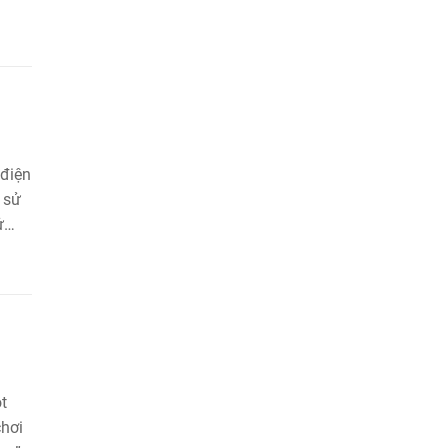
 điện
h sử
ử
giữa
u tố
u
t
chơi