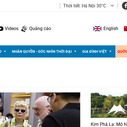
Thời tiết:
Hà Nội 30°C
Videos
Quảng cáo
English
O
NHÂN QUYỀN - GÓC NHÌN THỜI ĐẠI
GIA ĐÌNH VIỆT
QUỐC
Kim Phả La: Mô h