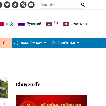
ខ្មែរ
ພາ​ສາ​ລາວ
Pусский
中文
 TẾ
VIỆT NAM HÔM NAY
BỜ CÕI BIỂN ĐẢO
Chuyên đề
ình