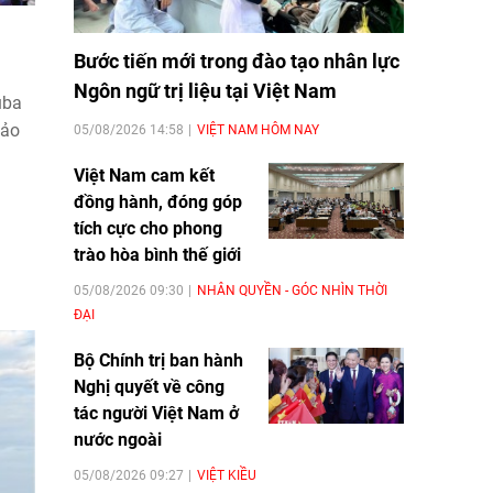
Bước tiến mới trong đào tạo nhân lực
Ngôn ngữ trị liệu tại Việt Nam
uba
hảo
05/08/2026 14:58
VIỆT NAM HÔM NAY
Việt Nam cam kết
đồng hành, đóng góp
tích cực cho phong
trào hòa bình thế giới
05/08/2026 09:30
NHÂN QUYỀN - GÓC NHÌN THỜI
ĐẠI
Bộ Chính trị ban hành
Nghị quyết về công
tác người Việt Nam ở
nước ngoài
05/08/2026 09:27
VIỆT KIỀU