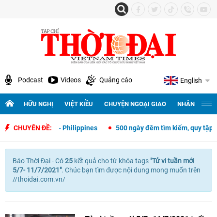
Podcast
Videos
Quảng cáo
English
HỮU NGHỊ
VIỆT KIỀU
CHUYỆN NGOẠI GIAO
NHÂN QUYỀN 
i giao Việt Nam - Philippines
CHUYÊN ĐỀ:
500 ngày đêm tìm kiếm, quy tập và xá
Báo Thời Đại - Có
25
kết quả cho
từ khóa tags
"
Tử vi tuần mới
5/7- 11/7/2021"
. Chúc bạn tìm được nội dung mong muốn trên
//thoidai.com.vn/