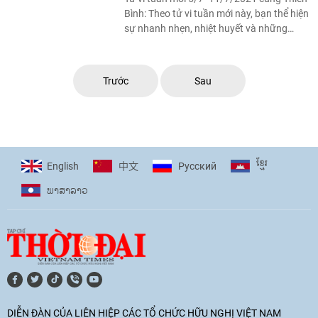
Bình: Theo tử vi tuần mới này, bạn thể hiện
sự nhanh nhẹn, nhiệt huyết và những
người đồng nghiệp xung quanh cũng
truyền cho bạn nhiều ...
Trước
Sau
ខ្មែរ
English
Pусский
中文
ພາ​ສາ​ລາວ
DIỄN ĐÀN CỦA LIÊN HIỆP CÁC TỔ CHỨC HỮU NGHỊ VIỆT NAM