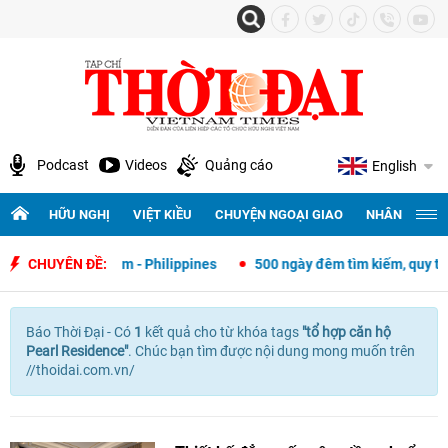
Podcast
Videos
Quảng cáo
English
HỮU NGHỊ
VIỆT KIỀU
CHUYỆN NGOẠI GIAO
NHÂN QUYỀN 
ngoại giao Việt Nam - Philippines
CHUYÊN ĐỀ:
500 ngày đêm tìm kiếm, quy tập v
Báo Thời Đại - Có
1
kết quả cho
từ khóa tags
"
tổ hợp căn hộ
Pearl Residence"
. Chúc bạn tìm được nội dung mong muốn trên
//thoidai.com.vn/