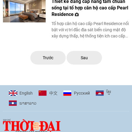
Thiết kế đẳng cấp nâng tầm chuẩn
sống tại tổ hợp căn hộ cao cấp Pearl
Residence
Tổ hợp căn hộ cao cấp Pearl Residence nổi
bật với vị trí đắc địa sát biển cùng mật độ
xây dựng thấp, hệ thống tiện ích cao cấp
bậc nhất nơi “đất vàng xứ ...
Trước
Sau
ខ្មែរ
English
Pусский
中文
ພາ​ສາ​ລາວ