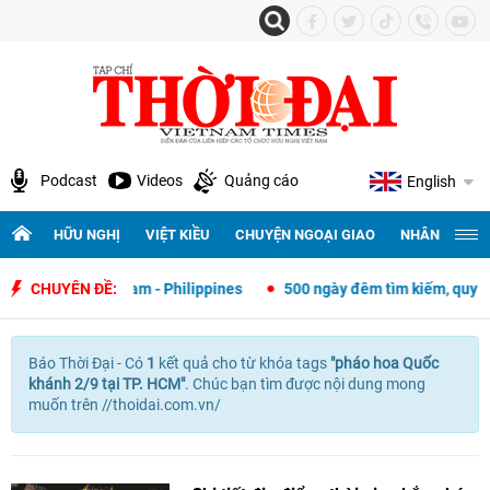
Podcast
Videos
Quảng cáo
English
HỮU NGHỊ
VIỆT KIỀU
CHUYỆN NGOẠI GIAO
NHÂN QUYỀN 
 ngoại giao Việt Nam - Philippines
CHUYÊN ĐỀ:
500 ngày đêm tìm kiếm, quy tập
Báo Thời Đại - Có
1
kết quả cho
từ khóa tags
"
pháo hoa Quốc
khánh 2/9 tại TP. HCM"
. Chúc bạn tìm được nội dung mong
muốn trên //thoidai.com.vn/