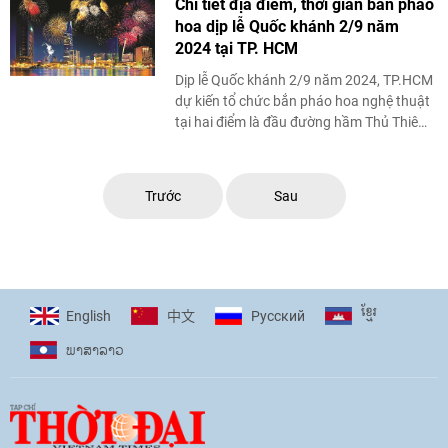
Chi tiết địa điểm, thời gian bắn pháo
hoa dịp lễ Quốc khánh 2/9 năm
2024 tại TP. HCM
Dịp lễ Quốc khánh 2/9 năm 2024, TP.HCM
dự kiến tổ chức bắn pháo hoa nghệ thuật
tại hai điểm là đầu đường hầm Thủ Thiêm
(TP Thủ Đức) và Công viên Văn hoá Đầm
...
Trước
Sau
ខ្មែរ
English
Pусский
中文
ພາ​ສາ​ລາວ