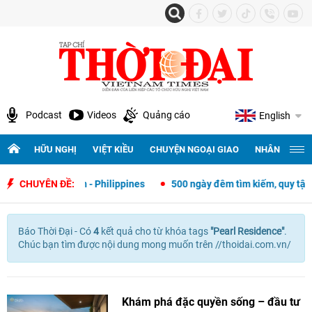
Podcast
Videos
Quảng cáo
English
HỮU NGHỊ
VIỆT KIỀU
CHUYỆN NGOẠI GIAO
NHÂN QUYỀN 
oại giao Việt Nam - Philippines
CHUYÊN ĐỀ:
500 ngày đêm tìm kiếm, quy tập và
Báo Thời Đại - Có
4
kết quả cho
từ khóa tags
"
Pearl Residence"
.
Chúc bạn tìm được nội dung mong muốn trên //thoidai.com.vn/
Khám phá đặc quyền sống – đầu tư