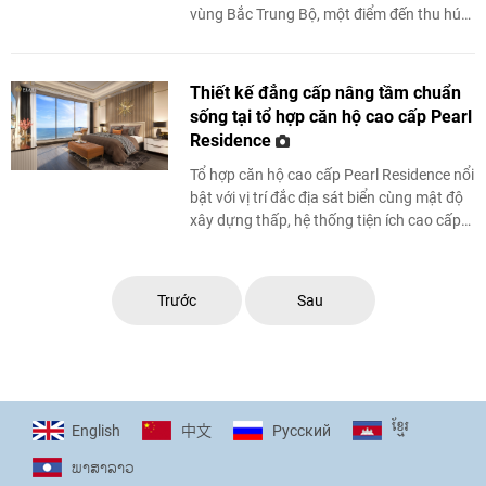
vùng Bắc Trung Bộ, một điểm đến thu hút
du khách trong nước và quốc tế, những
sản ...
Thiết kế đẳng cấp nâng tầm chuẩn
sống tại tổ hợp căn hộ cao cấp Pearl
Residence
Tổ hợp căn hộ cao cấp Pearl Residence nổi
bật với vị trí đắc địa sát biển cùng mật độ
xây dựng thấp, hệ thống tiện ích cao cấp
bậc nhất nơi “đất vàng xứ ...
Trước
Sau
ខ្មែរ
English
Pусский
中文
ພາ​ສາ​ລາວ