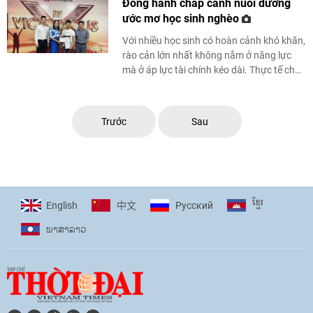
Đồng hành chắp cánh nuôi dưỡng
ước mơ học sinh nghèo
Với nhiều học sinh có hoàn cảnh khó khăn,
rào cản lớn nhất không nằm ở năng lực
mà ở áp lực tài chính kéo dài. Thực tế cho
thấy, sự đồng hành của nhiều ...
Trước
Sau
ខ្មែរ
English
Pусский
中文
ພາ​ສາ​ລາວ