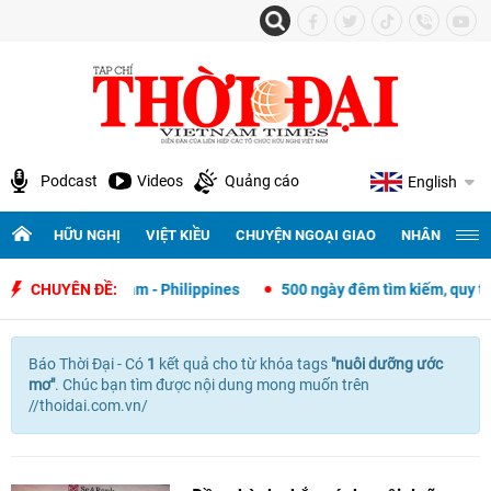
Podcast
Videos
Quảng cáo
English
HỮU NGHỊ
VIỆT KIỀU
CHUYỆN NGOẠI GIAO
NHÂN QUYỀN 
ngoại giao Việt Nam - Philippines
CHUYÊN ĐỀ:
500 ngày đêm tìm kiếm, quy tập 
Báo Thời Đại - Có
1
kết quả cho
từ khóa tags
"
nuôi dưỡng ước
mơ"
. Chúc bạn tìm được nội dung mong muốn trên
//thoidai.com.vn/