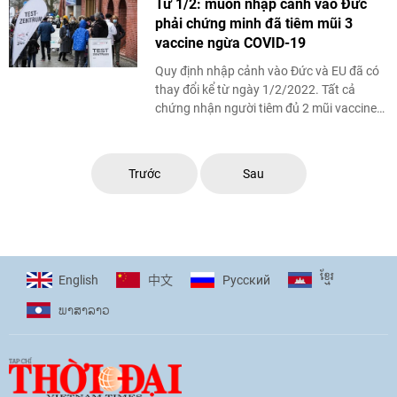
Từ 1/2: muốn nhập cảnh vào Đức
phải chứng minh đã tiêm mũi 3
vaccine ngừa COVID-19
Quy định nhập cảnh vào Đức và EU đã có
thay đổi kể từ ngày 1/2/2022. Tất cả
chứng nhận người tiêm đủ 2 mũi vaccine
ngừa COVID-19 sẽ không còn hiệu lực sau
270 ...
Trước
Sau
ខ្មែរ
English
Pусский
中文
ພາ​ສາ​ລາວ