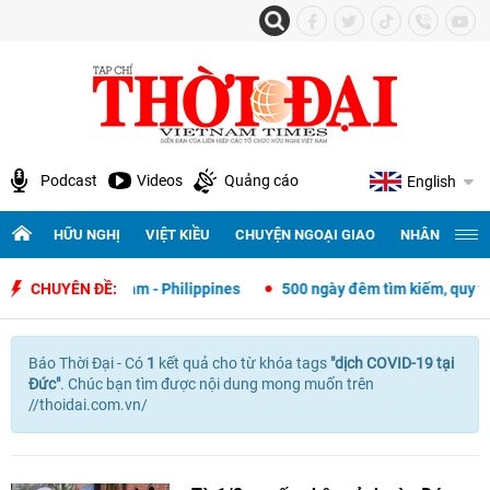
Podcast
Videos
Quảng cáo
English
HỮU NGHỊ
VIỆT KIỀU
CHUYỆN NGOẠI GIAO
NHÂN QUYỀN 
ngoại giao Việt Nam - Philippines
CHUYÊN ĐỀ:
500 ngày đêm tìm kiếm, quy tập 
Báo Thời Đại - Có
1
kết quả cho
từ khóa tags
"
dịch COVID-19 tại
Đức"
. Chúc bạn tìm được nội dung mong muốn trên
//thoidai.com.vn/