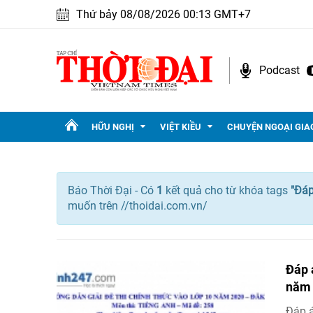
Thứ bảy 08/08/2026 00:13 GMT+7
Podcast
HỮU NGHỊ
VIỆT KIỀU
CHUYỆN NGOẠI GIA
Báo Thời Đại - Có
1
kết quả cho
từ khóa tags
"
Đáp
muốn trên //thoidai.com.vn/
Đáp 
năm
Đáp á