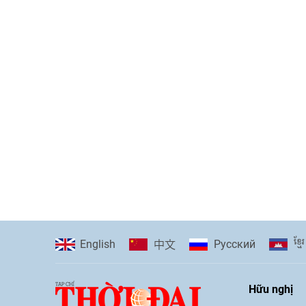
ខ្មែរ
English
Pусский
中文
Hữu nghị