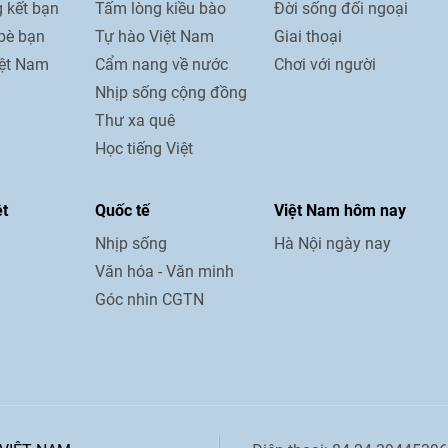
 kết bạn
Tấm lòng kiều bào
Đời sống đối ngoại
bè bạn
Tự hào Việt Nam
Giai thoại
iệt Nam
Cẩm nang về nước
Chơi với người
Nhịp sống cộng đồng
Thư xa quê
Học tiếng Việt
ệt
Quốc tế
Việt Nam hôm nay
Nhịp sống
Hà Nội ngày nay
Văn hóa - Văn minh
Góc nhìn CGTN