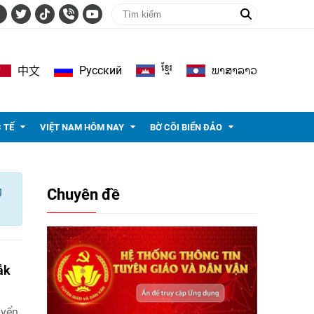
ខ្មែរ
ພາ​ສາ​ລາວ
Pусский
中文
 TẾ
VIỆT NAM HÔM NAY
BỜ CÕI BIỂN ĐẢO
g
Chuyên đề
ắk
uyển