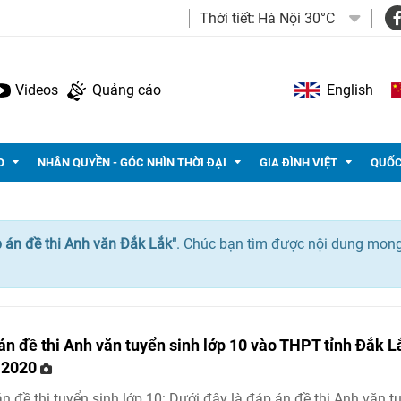
Thời tiết:
Hà Nội 30°C
Videos
Quảng cáo
English
O
NHÂN QUYỀN - GÓC NHÌN THỜI ĐẠI
GIA ĐÌNH VIỆT
QUỐC
 án đề thi Anh văn Đắk Lắk"
. Chúc bạn tìm được nội dung mon
án đề thi Anh văn tuyển sinh lớp 10 vào THPT tỉnh Đắk L
 2020
n đề thi tuyển sinh lớp 10: Dưới đây là đáp án đề thi Anh văn t