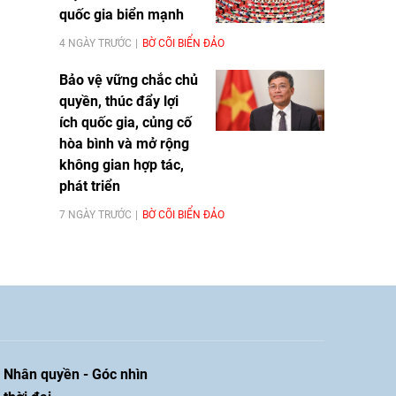
quốc gia biển mạnh
4 NGÀY TRƯỚC
BỜ CÕI BIỂN ĐẢO
Bảo vệ vững chắc chủ
quyền, thúc đẩy lợi
ích quốc gia, củng cố
hòa bình và mở rộng
không gian hợp tác,
phát triển
7 NGÀY TRƯỚC
BỜ CÕI BIỂN ĐẢO
Nhân quyền - Góc nhìn