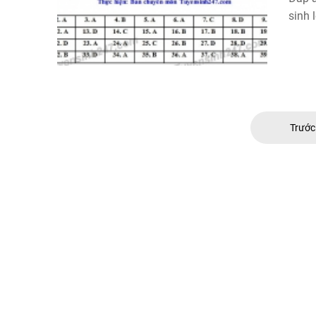
sinh 
Trướ