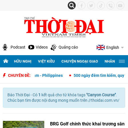
Podcast
Videos
Quảng cáo
English
HỮU NGHỊ
VIỆT KIỀU
CHUYỆN NGOẠI GIAO
NHÂN QUYỀN 
ngoại giao Việt Nam - Philippines
CHUYÊN ĐỀ:
500 ngày đêm tìm kiếm, quy tập 
Báo Thời Đại - Có
1
kết quả cho
từ khóa tags
"
Canyon Course"
.
Chúc bạn tìm được nội dung mong muốn trên //thoidai.com.vn/
BRG Golf chính thức khai trương sân