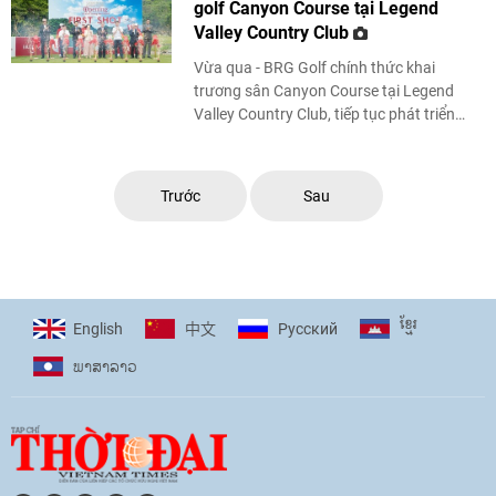
golf Canyon Course tại Legend
Valley Country Club
Vừa qua - BRG Golf chính thức khai
trương sân Canyon Course tại Legend
Valley Country Club, tiếp tục phát triển
mạnh mẽ tổ hợp Thể thao golf – Du lịch
nghỉ dưỡng - Vui ...
Trước
Sau
ខ្មែរ
English
Pусский
中文
ພາ​ສາ​ລາວ