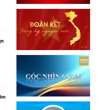
ược
năm