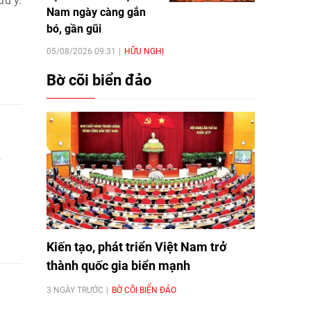
ưu ý.
Nam ngày càng gắn
bó, gần gũi
05/08/2026 09:31
HỮU NGHỊ
Bờ cõi biển đảo
5
Kiến tạo, phát triển Việt Nam trở
thành quốc gia biển mạnh
3 NGÀY TRƯỚC
BỜ CÕI BIỂN ĐẢO