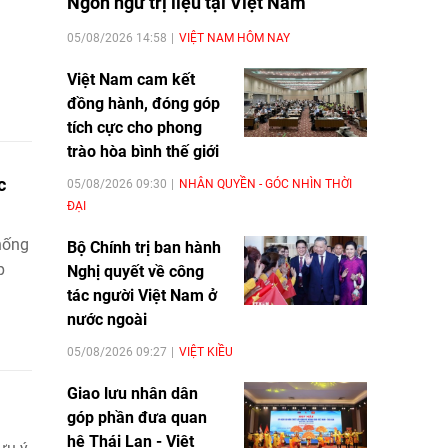
Ngôn ngữ trị liệu tại Việt Nam
05/08/2026 14:58
VIỆT NAM HÔM NAY
Việt Nam cam kết
đồng hành, đóng góp
tích cực cho phong
trào hòa bình thế giới
c
05/08/2026 09:30
NHÂN QUYỀN - GÓC NHÌN THỜI
ĐẠI
thống
Bộ Chính trị ban hành
p
Nghị quyết về công
tác người Việt Nam ở
nước ngoài
05/08/2026 09:27
VIỆT KIỀU
Giao lưu nhân dân
góp phần đưa quan
hệ Thái Lan - Việt