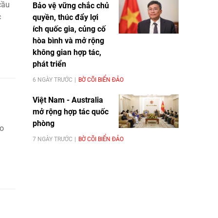
cầu
Bảo vệ vững chắc chủ
c
quyền, thúc đẩy lợi
ích quốc gia, củng cố
hòa bình và mở rộng
không gian hợp tác,
phát triển
6 NGÀY TRƯỚC
BỜ CÕI BIỂN ĐẢO
Việt Nam - Australia
mở rộng hợp tác quốc
phòng
eo
7 NGÀY TRƯỚC
BỜ CÕI BIỂN ĐẢO