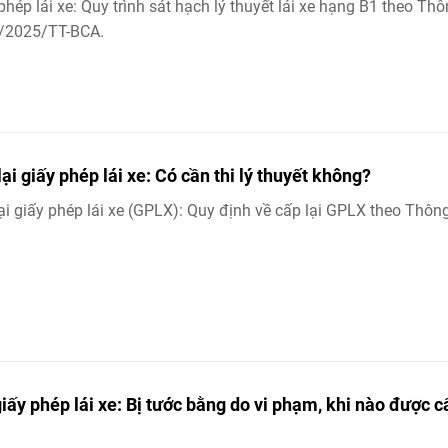
phép lái xe: Quy trình sát hạch lý thuyết lái xe hạng B1 theo Th
2/2025/TT-BCA.
ại giấy phép lái xe: Có cần thi lý thuyết không?
ại giấy phép lái xe (GPLX): Quy định về cấp lại GPLX theo Thôn
giấy phép lái xe: Bị tước bằng do vi phạm, khi nào được c