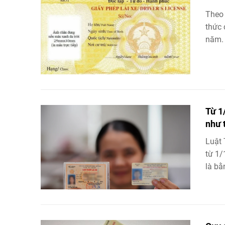
Theo
thức 
năm.
Từ 1
như 
Luật 
từ 1/
là bằn