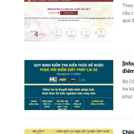
Theo 
cầu c
qua d
[Inf
điểm
Bộ C
tra k
phục 
Chín