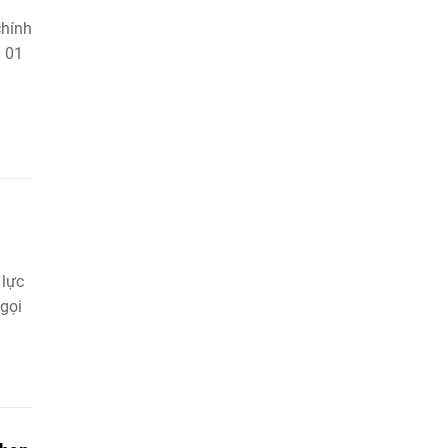
chính
g 01
 lực
 gọi