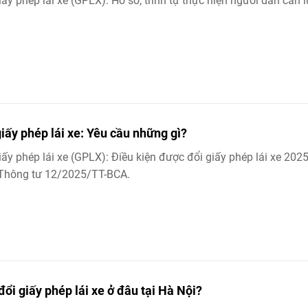
iấy phép lái xe (GPLX): Hồ sơ, trình tự thực hiện người dân cần l
giấy phép lái xe: Yêu cầu những gì?
iấy phép lái xe (GPLX): Điều kiện được đổi giấy phép lái xe 202
 Thông tư 12/2025/TT-BCA.
đổi giấy phép lái xe ở đâu tại Hà Nội?