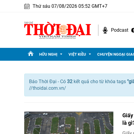
Thứ sáu 07/08/2026 05:52 GMT+7
Podcast
HỮU NGHỊ
VIỆT KIỀU
CHUYỆN NGOẠI GIA
Báo Thời Đại - Có
32
kết quả cho
từ khóa tags
"
gi
//thoidai.com.vn/
Giấy
là gì
Giấy 