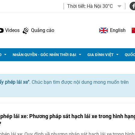
Thời tiết:
Hà Nội 30°C
Videos
Quảng cáo
English
O
NHÂN QUYỀN - GÓC NHÌN THỜI ĐẠI
GIA ĐÌNH VIỆT
QUỐC
ấy phép lái xe"
. Chúc bạn tìm được nội dung mong muốn trên
 phép lái xe: Phương pháp sát hạch lái xe trong hình hạn
?
phép lái xe: Quy định về phương pháp sát hạch lái xe trong hình