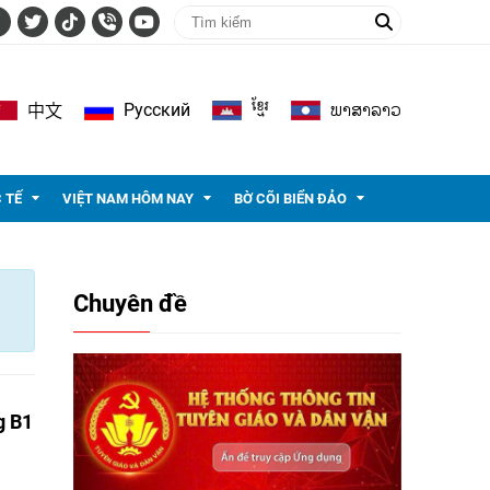
ខ្មែរ
ພາ​ສາ​ລາວ
Pусский
中文
 TẾ
VIỆT NAM HÔM NAY
BỜ CÕI BIỂN ĐẢO
Chuyên đề
g B1