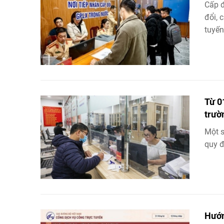
Cấp đ
đổi, 
tuyến
Từ 0
trườ
Một s
quy đ
Hướn